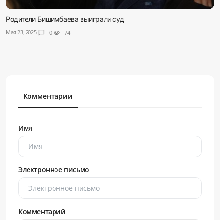
Родители Бишимбаева выиграли суд
Мая 23, 2025
chat_bubble
0
visibility
74
Комментарии
Имя
Электронное письмо
Комментарий