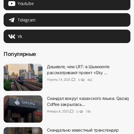
Youtube
Telegram
Vk
Популярные
Дешевле, чем LRT: в Шымкенте
рассматривают проект «Sky ...
Апрель 14, 2025
chat_bubble
0
visibility
432
Скандал вокруг казахского языка: Qazaq
Coffee закрылась...
Январь 8, 2025
chat_bubble
0
visibility
196
Скандально известный трансгендер