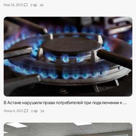
Мая 28, 2025
chat_bubble
0
visibility
44
В Астане нарушили права потребителей при подключении к ...
Июнь 4, 2025
chat_bubble
0
visibility
54