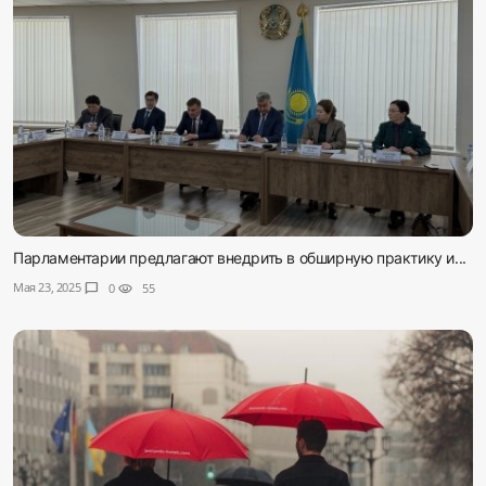
Парламентарии предлагают внедрить в обширную практику и...
Мая 23, 2025
chat_bubble
0
visibility
55