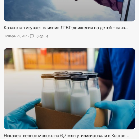
Казахстан изучает влияние ЛГБТ-движения на детей – заяв...
Ноябрь 29, 2025
chat_bubble
0
visibility
4
Некачественное молоко на 6,7 млн утилизировали в Костан...