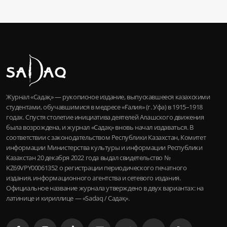
Журнал «Садақ» — рукописное издание, выпускавшееся казахскими
студентами, обучавшимися в медресе «Ғалия» (г. Уфа) в 1915–1918
годах. Спустя столетие инициатива деятелей Алашского движения
была возрождена, и журнал «Садақ» вновь начал издаваться. В
соответствии с законодательством Республики Казахстан, Комитет
информации Министерства культуры и информации Республики
Казахстан 20 декабря 2022 года выдал свидетельство №
KZ69VPY00061352 о регистрации периодического печатного
издания, информационного агентства и сетевого издания.
Официальное название журнала утверждено в двух вариантах: на
латинице и кириллице — «Sadaq / Садақ».