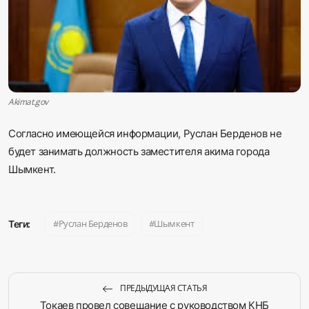
Sadaq TV
Общество
Спорт
Akimat.gov
Мир
Согласно имеющейся информации, Руслан Берденов не
будет занимать должность заместителя акима города
Русский
Шымкент.
Руслан Берденов
Шымкент
Теги:
ПРЕДЫДУЩАЯ СТАТЬЯ
Токаев провел совещание с руководством КНБ