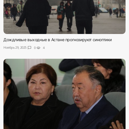
Дождливые выходные в Астане прогнозируют синоптики
Ноябрь 29, 2025
chat_bubble
0
visibility
4