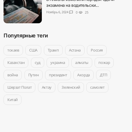
экзамена на водительски...
Ноябрь 6, 2024
chat_bubble
0
visibility
25
Популярные теги
токаев
США
Трамп
Астана
Россия
Казахстан
суд
украина
алматы
пожар
война
Путин
президент
Акорда
ДТП
Шерзат Полат
Актау
Зеленский
самолет
Китай