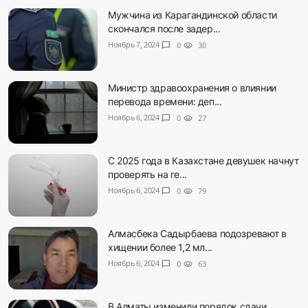
Мужчина из Карагандинской области
скончался после задер...
Ноябрь 7, 2024
chat_bubble
0
visibility
30
Министр здравоохранения о влиянии
перевода времени: деп...
Ноябрь 6, 2024
chat_bubble
0
visibility
27
С 2025 года в Казахстане девушек начнут
проверять на ге...
Ноябрь 6, 2024
chat_bubble
0
visibility
79
Алмасбека Садырбаева подозревают в
хищении более 1,2 мл...
Ноябрь 6, 2024
chat_bubble
0
visibility
63
В Алматы изменили порядок сдачи