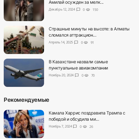
Амилай осужден за мелк...
Декабрь 12, 2024
chat_bubble
0
visibility
150
Страшные минуты на высоте: в Алматы
сломался аттракцион...
Апрель 14, 2025
chat_bubble
0
visibility
91
В Казахстане назвали самые
пунктуальные авиакомпании
Ноябрь 20, 2024
chat_bubble
0
visibility
70
Рекомендуемые
Камала Харрис поздравила Трампа с
победой и обсудила ми...
Ноябрь 7, 2024
chat_bubble
0
visibility
26