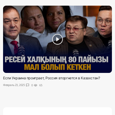
Если Украина проиграет, Россия вторгнется в Казахстан?
Февраль 23, 2025
chat_bubble
0
visibility
65