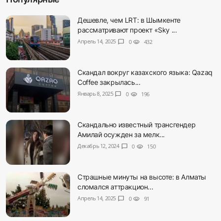
Дешевле, чем LRT: в Шымкенте
рассматривают проект «Sky ...
Апрель 14, 2025
chat_bubble
0
visibility
432
Скандал вокруг казахского языка: Qazaq
Coffee закрылась...
Январь 8, 2025
chat_bubble
0
visibility
196
Скандально известный трансгендер
Амилай осужден за мелк...
Декабрь 12, 2024
chat_bubble
0
visibility
150
Страшные минуты на высоте: в Алматы
сломался аттракцион...
Апрель 14, 2025
chat_bubble
0
visibility
91