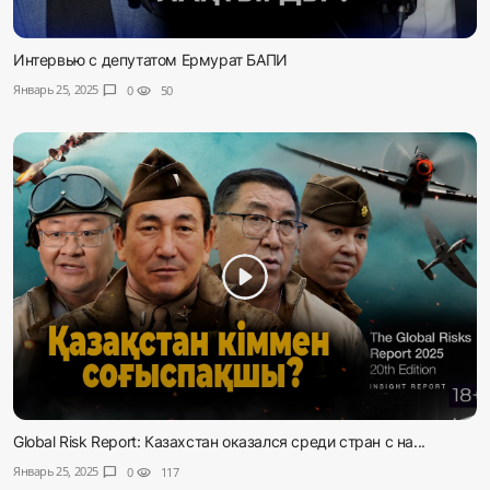
Интервью с депутатом Ермурат БАПИ
Январь 25, 2025
chat_bubble
0
visibility
50
Global Risk Report: Казахстан оказался среди стран с на...
Январь 25, 2025
chat_bubble
0
visibility
117