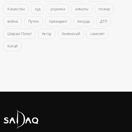
Казахстан
суд
украина
алматы
пожар
война
Путин
президент
Акорда
ДТП
Шерзат Полат
Актау
Зеленский
самолет
Китай