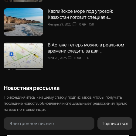
Каспийское море под угрозой:
Казахстан готовит специали...
Январь 29, 2025
chat_bubble
0
visibility
158
В Астане теперь можно в реальном
времени следить за дви...
Мая 20, 2025
chat_bubble
0
visibility
156
Новостная рассылка
Присоединяйтесь к нашему списку подписчиков, чтобы получать
последние новости, обновления и специальные предложения прямо
на ваш почтовый ящик
Подписаться