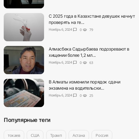
С 2025 года в Казахстане девушек начнут
проверять на ге...
Ноябрь 6, 2024
chat_bubble
0
visibility
79
Алмасбека Садырбаева подозревают в
хищении более 1,2 мл...
Ноябрь 6, 2024
chat_bubble
0
visibility
63
В Алматы изменили порядок сдачи
экзамена на водительски...
Ноябрь 6, 2024
chat_bubble
0
visibility
25
Популярные теги
токаев
США
Трамп
Астана
Россия