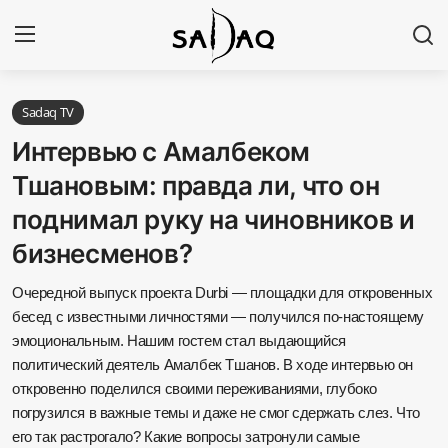
Авторизоваться
Регистр
Sadaq TV
Интервью с Амалбеком
Главная
Тшановым: правда ли, что он
поднимал руку на чиновников и
Наши контакты
бизнесменов?
Новости
Очередной выпуск проекта Durbi — площадки для откровенных
Политика
бесед с известными личностями — получился по-настоящему
эмоциональным. Нашим гостем стал выдающийся
Галерея
политический деятель Амалбек Тшанов. В ходе интервью он
откровенно поделился своими переживаниями, глубоко
погрузился в важные темы и даже не смог сдержать слез. Что
Экономика
его так растрогало? Какие вопросы затронули самые