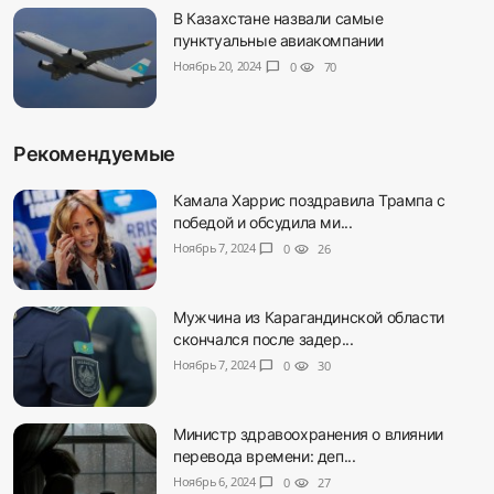
В Казахстане назвали самые
пунктуальные авиакомпании
Ноябрь 20, 2024
chat_bubble
0
visibility
70
Рекомендуемые
Камала Харрис поздравила Трампа с
победой и обсудила ми...
Ноябрь 7, 2024
chat_bubble
0
visibility
26
Мужчина из Карагандинской области
скончался после задер...
Ноябрь 7, 2024
chat_bubble
0
visibility
30
Министр здравоохранения о влиянии
перевода времени: деп...
Ноябрь 6, 2024
chat_bubble
0
visibility
27