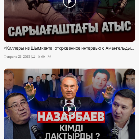
«Киллеры из Шымкента: откровенное интервью с Амангельды...
Февраль 23, 2025
chat_bubble
0
visibility
36