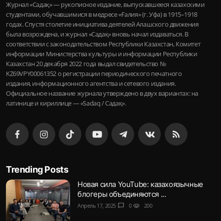
Журнал «Садақ» — рукописное издание, выпускавшееся казахскими
студентами, обучавшимися в медресе «Ғалия» (г. Уфа) в 1915–1918
годах. Спустя столетие инициатива деятелей Алашского движения
была возрождена, и журнал «Садақ» вновь начал издаваться. В
соответствии с законодательством Республики Казахстан, Комитет
информации Министерства культуры и информации Республики
Казахстан 20 декабря 2022 года выдал свидетельство №
KZ69VPY00061352 о регистрации периодического печатного
издания, информационного агентства и сетевого издания.
Официальное название журнала утверждено в двух вариантах: на
латинице и кириллице — «Sadaq / Садақ».
Trending Posts
Новая сила YouTube: казахоязычные
блогеры объединяются ...
Апрель 17, 2025
chat_bubble
0
visibility
200