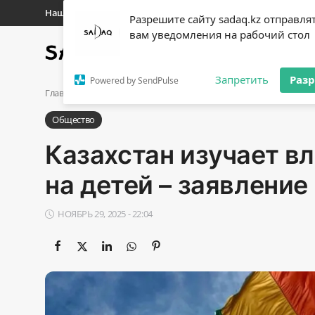
Наши контакты
Разрешите сайту sadaq.kz отправля
вам уведомления на рабочий стол
Главная
Новости
Полит
Регистр
Запретить
Раз
Powered by SendPulse
Авторизоваться
Главная
Общество
Казахстан изучает влияние ЛГБТ-движе
Общество
Главная
Казахстан изучает в
Наши контакты
на детей – заявлени
Новости
НОЯБРЬ 29, 2025 - 22:04
Политика
Галерея
Экономика