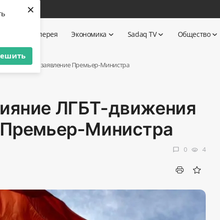
×
ть
ика
Галерея
Экономика
Sadaq TV
Общество
решить
ния на детей – заявление Премьер-Министра
лияние ЛГБТ-движения
е Премьер-Министра
0
4
chat_bubble
visibility