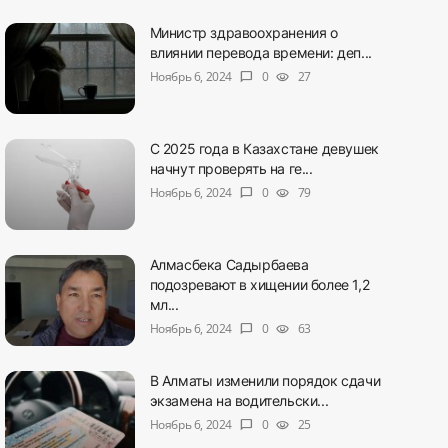
Министр здравоохранения о
влиянии перевода времени: деп...
Ноябрь 6, 2024
0
27
chat_bubble
visibility
С 2025 года в Казахстане девушек
начнут проверять на ге...
Ноябрь 6, 2024
0
79
chat_bubble
visibility
Алмасбека Садырбаева
подозревают в хищении более 1,2
мл...
Ноябрь 6, 2024
0
63
chat_bubble
visibility
В Алматы изменили порядок сдачи
экзамена на водительски...
Ноябрь 6, 2024
0
25
chat_bubble
visibility