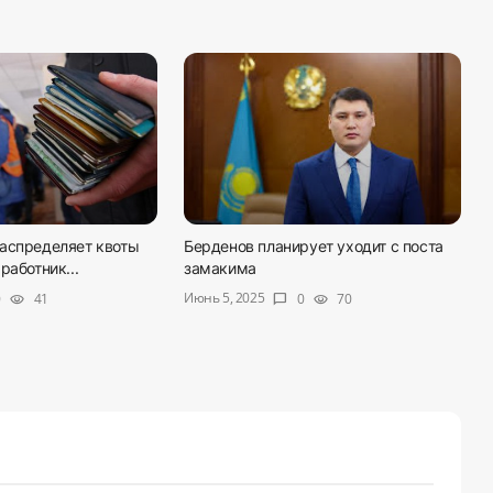
аспределяет квоты
Берденов планирует уходит с поста
работник...
замакима
Июнь 5, 2025
0
41
0
70
visibility
chat_bubble
visibility