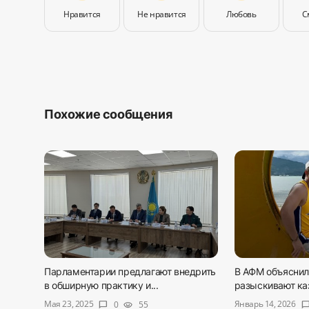
Нравится
Не нравится
Любовь
С
Похожие сообщения
Парламентарии предлагают внедрить
В АФМ объяснили
в обширную практику и...
разыскивают ка
Мая 23, 2025
Январь 14, 2026
0
55
chat_bubble
visibility
chat_bub