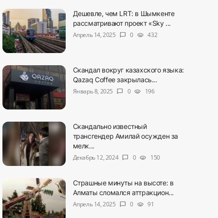
Дешевле, чем LRT: в Шымкенте
рассматривают проект «Sky ...
Апрель 14, 2025
0
432
chat_bubble
visibility
Скандал вокруг казахского языка:
Qazaq Coffee закрылась...
Январь 8, 2025
0
196
chat_bubble
visibility
Скандально известный
трансгендер Амилай осужден за
мелк...
Декабрь 12, 2024
0
150
chat_bubble
visibility
Страшные минуты на высоте: в
Алматы сломался аттракцион...
Апрель 14, 2025
0
91
chat_bubble
visibility