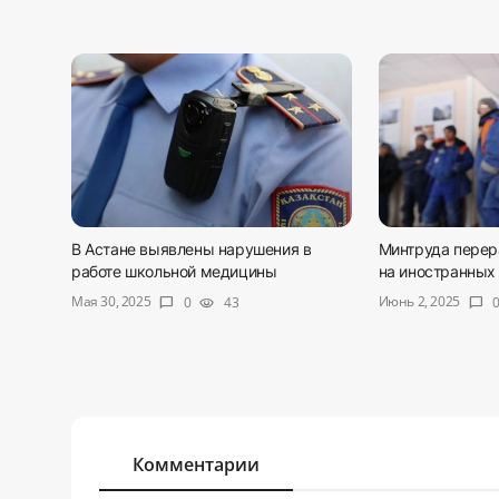
В Астане выявлены нарушения в
Минтруда перер
работе школьной медицины
на иностранных 
Мая 30, 2025
Июнь 2, 2025
0
43
chat_bubble
visibility
chat_bubble
Комментарии