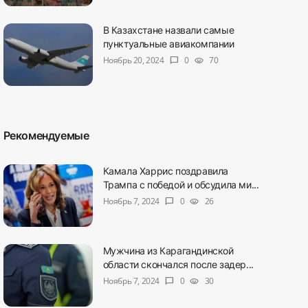
В Казахстане назвали самые
пунктуальные авиакомпании
Ноябрь 20, 2024
0
70
chat_bubble
visibility
Рекомендуемые
Камала Харрис поздравила
Трампа с победой и обсудила ми...
Ноябрь 7, 2024
0
26
chat_bubble
visibility
Мужчина из Карагандинской
области скончался после задер...
Ноябрь 7, 2024
0
30
chat_bubble
visibility