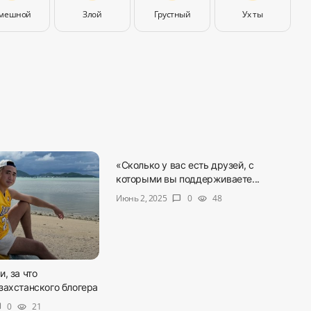
мешной
Злой
Грустный
Ух ты
«Сколько у вас есть друзей, с
которыми вы поддерживаете...
Июнь 2, 2025
0
48
chat_bubble
visibility
, за что
захстанского блогера
0
21
ble
visibility