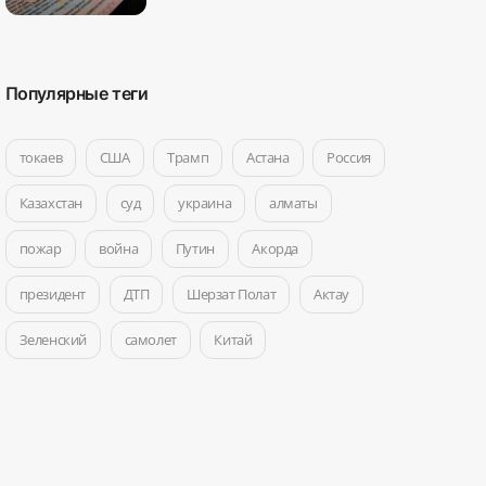
Популярные теги
токаев
США
Трамп
Астана
Россия
Казахстан
суд
украина
алматы
пожар
война
Путин
Акорда
президент
ДТП
Шерзат Полат
Актау
Зеленский
самолет
Китай