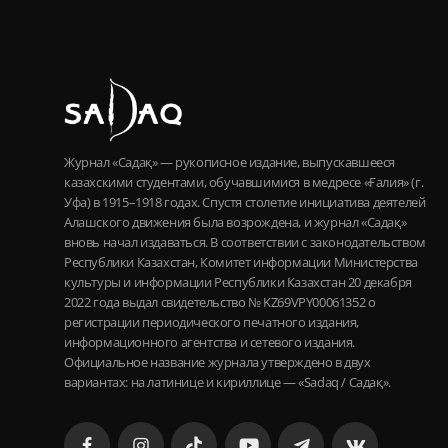
Журнал «Садақ» — рукописное издание, выпускавшееся
казахскими студентами, обучавшимися в медресе «Ғалия» (г.
Уфа) в 1915–1918 годах. Спустя столетие инициатива деятелей
Алашского движения была возрождена, и журнал «Садақ»
вновь начал издаваться. В соответствии с законодательством
Республики Казахстан, Комитет информации Министерства
культуры и информации Республики Казахстан 20 декабря
2022 года выдал свидетельство № KZ69VPY00061352 о
регистрации периодического печатного издания,
информационного агентства и сетевого издания.
Официальное название журнала утверждено в двух
вариантах: на латинице и кириллице — «Sadaq / Садақ».