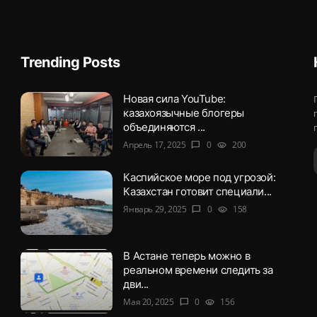
Trending Posts
Новая сила YouTube:
казахоязычные блогеры
объединяются ...
Апрель 17, 2025
0
200
chat_bubble
visibility
Каспийское море под угрозой:
Казахстан готовит специали...
Январь 29, 2025
0
158
chat_bubble
visibility
В Астане теперь можно в
реальном времени следить за
дви...
Мая 20, 2025
0
156
chat_bubble
visibility