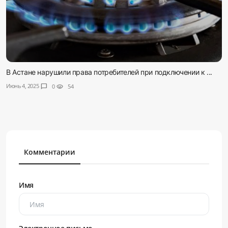
В Астане нарушили права потребителей при подключении к ...
Июнь 4, 2025
chat_bubble
0
visibility
54
Комментарии
Имя