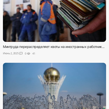
Минтруда перераспределяет квоты на иностранных работник...
Июнь 2, 2025
chat_bubble
0
visibility
41