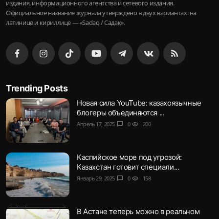
издания, информационного агентства и сетевого издания.
Официальное название журнала утверждено в двух вариантах: на
латинице и кириллице — «Sadaq / Садақ».
Trending Posts
Новая сила YouTube: казахоязычные
блогеры объединяются ...
Апрель 17, 2025
chat_bubble
0
visibility
200
Каспийское море под угрозой:
Казахстан готовит специали...
Январь 29, 2025
chat_bubble
0
visibility
158
В Астане теперь можно в реальном