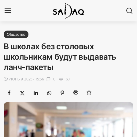
Авторизоваться
Регистр
Общество
В школах без столовых
Главная
школьникам будут выдавать
ланч-пакеты
Наши контакты
ИЮНЬ 9, 2025 - 15:56
0
60
chat_bubble
visibility
Новости
Политика
Галерея
Экономика