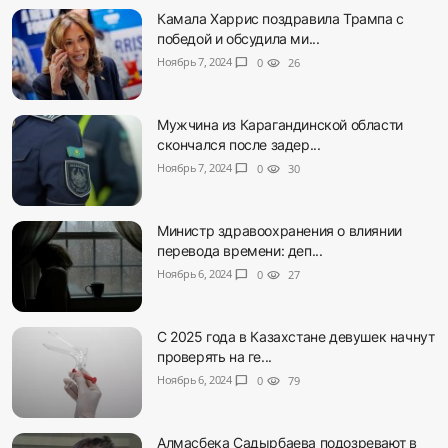
Камала Харрис поздравила Трампа с
победой и обсудила ми...
Ноябрь 7, 2024
chat_bubble
0
visibility
26
Мужчина из Карагандинской области
скончался после задер...
Ноябрь 7, 2024
chat_bubble
0
visibility
30
Министр здравоохранения о влиянии
перевода времени: деп...
Ноябрь 6, 2024
chat_bubble
0
visibility
27
С 2025 года в Казахстане девушек начнут
проверять на ге...
Ноябрь 6, 2024
chat_bubble
0
visibility
79
Алмасбека Садырбаева подозревают в