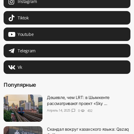
Instagram
Tiktok
Youtube
Telegram
Vk
Популярные
Дешевле, чем LRT: в Шымкенте
рассматривают проект «Sky ...
Апрель 14, 2025
chat_bubble
0
visibility
432
Скандал вокруг казахского языка: Qazaq