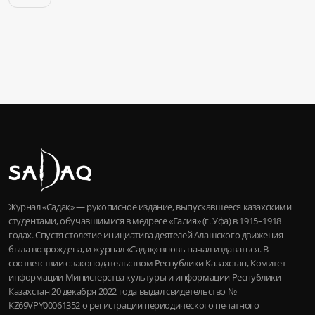
Журнал «Садақ» — рукописное издание, выпускавшееся казахскими
студентами, обучавшимися в медресе «Ғалия» (г. Уфа) в 1915–1918
годах. Спустя столетие инициатива деятелей Алашского движения
была возрождена, и журнал «Садақ» вновь начал издаваться. В
соответствии с законодательством Республики Казахстан, Комитет
информации Министерства культуры и информации Республики
Казахстан 20 декабря 2022 года выдал свидетельство №
KZ69VPY00061352 о регистрации периодического печатного