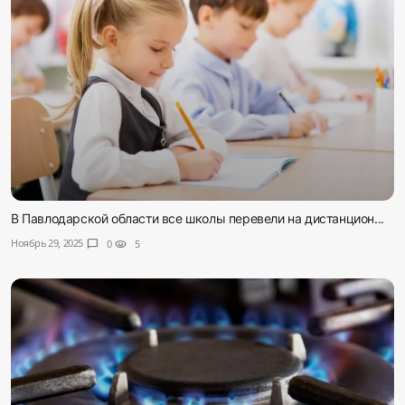
В Павлодарской области все школы перевели на дистанцион...
Ноябрь 29, 2025
chat_bubble
0
visibility
5