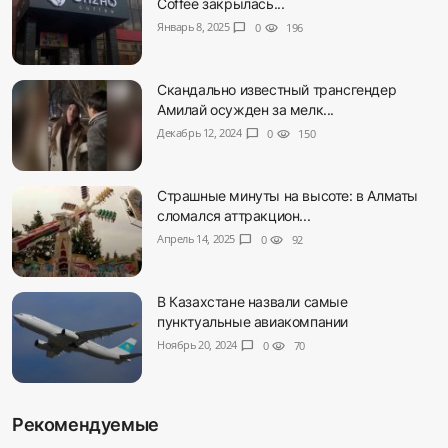
Coffee закрылась...
Январь 8, 2025
chat_bubble
0
visibility
196
Скандально известный трансгендер
Амилай осужден за мелк...
Декабрь 12, 2024
chat_bubble
0
visibility
150
Страшные минуты на высоте: в Алматы
сломался аттракцион...
Апрель 14, 2025
chat_bubble
0
visibility
92
В Казахстане назвали самые
пунктуальные авиакомпании
Ноябрь 20, 2024
chat_bubble
0
visibility
70
Рекомендуемые