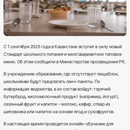
Sadaq TV
Общество
Спорт
С 1 сентября 2025 года в Казахстане вступит в силу новый
Мир
Стандарт школьного питания и многовариантное типовое
меню. Об этом сообщили в Министерстве просвещения РК.
Русский
В учреждениях образования, где отсутствует пищеблок,
школьникам будут предлагать ланч-пакеты. По
информации ведомства, в их состав войдут: горячий
бутерброд, кисломолочный продукт (например, йогурт),
сезонный фрукт и напиток – молоко, кефир, отвар из
шиповника или напиток на основе ягод и сухофруктов.
В настоящее время проводится онлайн-обучение для