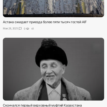
Астана ожидает приезда более пяти тысяч гостей AIF
Мая 28, 2025
chat_bubble
0
visibility
41
Скончался первый верховный муфтий Казахстана