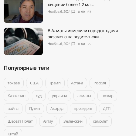
хищении более 1,2 мл...
Ноябрь 6, 2024
chat_bubble
0
visibility
63
В Алматы изменили порядок сдачи
экзамена на водительски...
Ноябрь 6, 2024
chat_bubble
0
visibility
25
Популярные теги
токаев
США
Трамп
Астана
Россия
Казахстан
суд
украина
алматы
пожар
война
Путин
Акорда
президент
ДТП
Шерзат Полат
Актау
Зеленский
самолет
Китай