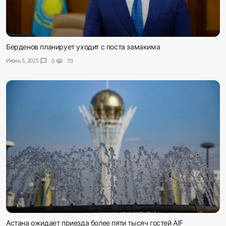
Берденов планирует уходит с поста замакима
Июнь 5, 2025
chat_bubble
0
visibility
70
Астана ожидает приезда более пяти тысяч гостей AIF