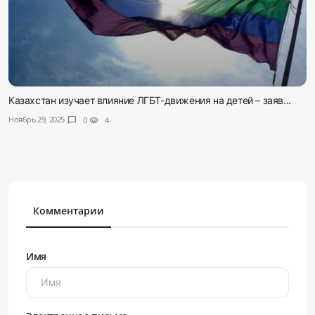
Казахстан изучает влияние ЛГБТ-движения на детей – заяв...
Ноябрь 29, 2025
chat_bubble
0
visibility
4
Комментарии
Имя