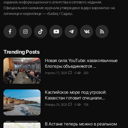
издания, информационного агентства и сетевого издания.
Официальное название журнала утверждено в двух вариантах: на
латинице и кириллице — «Sadaq / Садақ».
Trending Posts
Новая сила YouTube: казахоязычные
блогеры объединяются ...
Апрель 17, 2025
chat_bubble
0
visibility
200
Каспийское море под угрозой:
Казахстан готовит специали...
Январь 29, 2025
chat_bubble
0
visibility
158
В Астане теперь можно в реальном