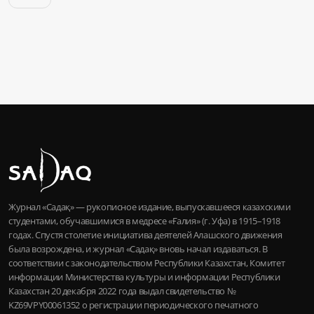
Журнал «Садақ» — рукописное издание, выпускавшееся казахскими
студентами, обучавшимися в медресе «Ғалия» (г. Уфа) в 1915–1918
годах. Спустя столетие инициатива деятелей Алашского движения
была возрождена, и журнал «Садақ» вновь начал издаваться. В
соответствии с законодательством Республики Казахстан, Комитет
информации Министерства культуры и информации Республики
Казахстан 20 декабря 2022 года выдал свидетельство №
KZ69VPY00061352 о регистрации периодического печатного