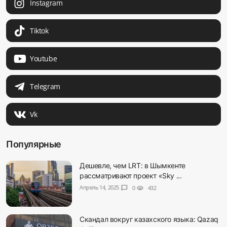
Instagram
Tiktok
Youtube
Telegram
Vk
Популярные
Дешевле, чем LRT: в Шымкенте
рассматривают проект «Sky ...
Апрель 14, 2025
chat_bubble
0
visibility
432
Скандал вокруг казахского языка: Qazaq