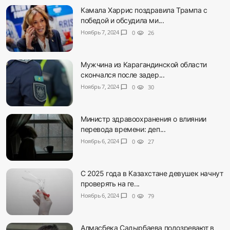
Камала Харрис поздравила Трампа с
победой и обсудила ми...
Ноябрь 7, 2024
chat_bubble
0
visibility
26
Мужчина из Карагандинской области
скончался после задер...
Ноябрь 7, 2024
chat_bubble
0
visibility
30
Министр здравоохранения о влиянии
перевода времени: деп...
Ноябрь 6, 2024
chat_bubble
0
visibility
27
С 2025 года в Казахстане девушек начнут
проверять на ге...
Ноябрь 6, 2024
chat_bubble
0
visibility
79
Алмасбека Садырбаева подозревают в