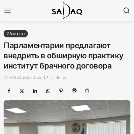
Авторизоваться
Регистр
Общество
Парламентарии предлагают
Главная
внедрить в обширную практику
институт брачного договора
Наши контакты
МАЯ 23, 2025 - 21:29
0
55
chat_bubble
visibility
Новости
Политика
Галерея
Экономика