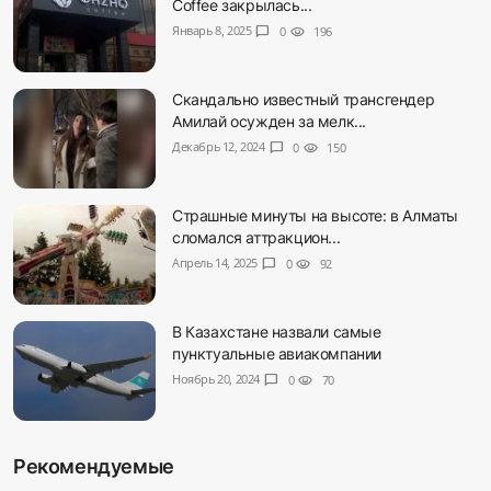
Coffee закрылась...
Январь 8, 2025
chat_bubble
0
visibility
196
Скандально известный трансгендер
Амилай осужден за мелк...
Декабрь 12, 2024
chat_bubble
0
visibility
150
Страшные минуты на высоте: в Алматы
сломался аттракцион...
Апрель 14, 2025
chat_bubble
0
visibility
92
В Казахстане назвали самые
пунктуальные авиакомпании
Ноябрь 20, 2024
chat_bubble
0
visibility
70
Рекомендуемые