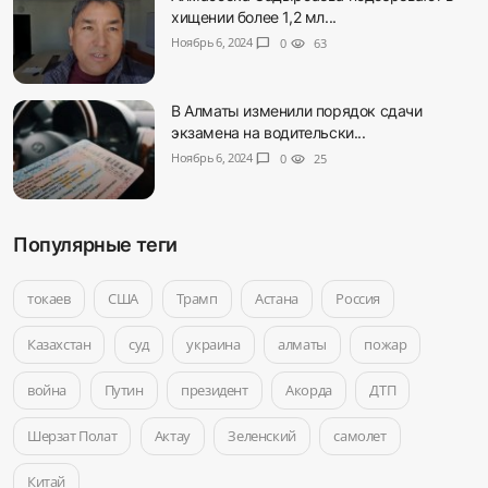
хищении более 1,2 мл...
Ноябрь 6, 2024
chat_bubble
0
visibility
63
В Алматы изменили порядок сдачи
экзамена на водительски...
Ноябрь 6, 2024
chat_bubble
0
visibility
25
Популярные теги
токаев
США
Трамп
Астана
Россия
Казахстан
суд
украина
алматы
пожар
война
Путин
президент
Акорда
ДТП
Шерзат Полат
Актау
Зеленский
самолет
Китай