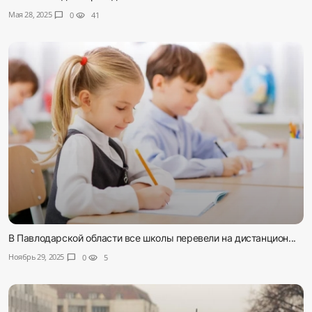
Мая 28, 2025
chat_bubble
0
visibility
41
В Павлодарской области все школы перевели на дистанцион...
Ноябрь 29, 2025
chat_bubble
0
visibility
5