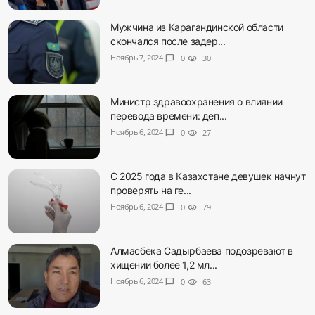
Мужчина из Карагандинской области
скончался после задер...
Ноябрь 7, 2024
chat_bubble
0
visibility
30
Министр здравоохранения о влиянии
перевода времени: деп...
Ноябрь 6, 2024
chat_bubble
0
visibility
27
С 2025 года в Казахстане девушек начнут
проверять на ге...
Ноябрь 6, 2024
chat_bubble
0
visibility
79
Алмасбека Садырбаева подозревают в
хищении более 1,2 мл...
Ноябрь 6, 2024
chat_bubble
0
visibility
63