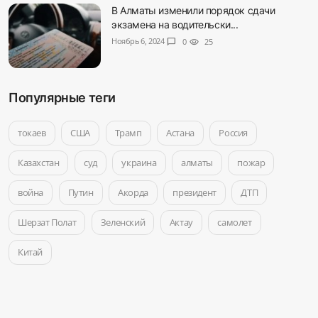
В Алматы изменили порядок сдачи
экзамена на водительски...
Ноябрь 6, 2024
chat_bubble
0
visibility
25
Популярные теги
токаев
США
Трамп
Астана
Россия
Казахстан
суд
украина
алматы
пожар
война
Путин
Акорда
президент
ДТП
Шерзат Полат
Зеленский
Актау
самолет
Китай