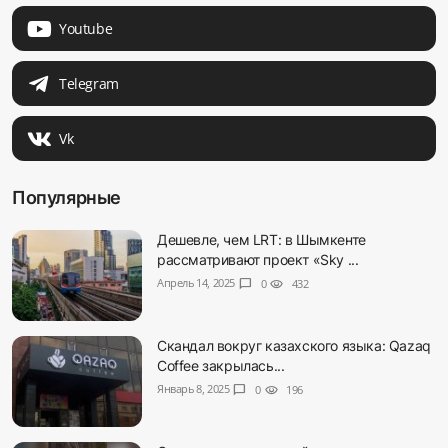
Youtube
Telegram
Vk
Популярные
Дешевле, чем LRT: в Шымкенте
рассматривают проект «Sky ...
Апрель 14, 2025
chat_bubble
0
visibility
432
Скандал вокруг казахского языка: Qazaq
Coffee закрылась...
Январь 8, 2025
chat_bubble
0
visibility
196