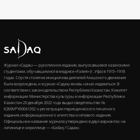
Журнал «Садақ» — рукописное издание, выпускавшееся казахскими
студентами, обучавшимися в медресе «Ғалия» (г. Уфа) в 1915–1918
годах. Спустя столетие инициатива деятелей Алашского движения
была возрождена, и журнал «Садақ» вновь начал издаваться. В
соответствии с законодательством Республики Казахстан, Комитет
информации Министерства культуры и информации Республики
Казахстан 20 декабря 2022 года выдал свидетельство №
KZ69VPY00061352 о регистрации периодического печатного
издания, информационного агентства и сетевого издания.
Официальное название журнала утверждено в двух вариантах: на
латинице и кириллице — «Sadaq / Садақ».