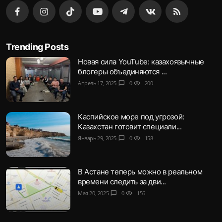
Trending Posts
Новая сила YouTube: казахоязычные
блогеры объединяются ...
Апрель 17, 2025
chat_bubble
0
visibility
200
Каспийское море под угрозой:
Казахстан готовит специали...
Январь 29, 2025
chat_bubble
0
visibility
158
В Астане теперь можно в реальном
времени следить за дви...
Мая 20, 2025
chat_bubble
0
visibility
156