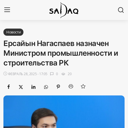
Авторизоваться
Регистр
Новости
Ерсайын Нагаспаев назначен
Главная
Министром промышленности и
строительства РК
Наши контакты
ФЕВРАЛЬ 28, 2025 - 17:05
0
20
chat_bubble
visibility
Новости
Политика
Галерея
Экономика