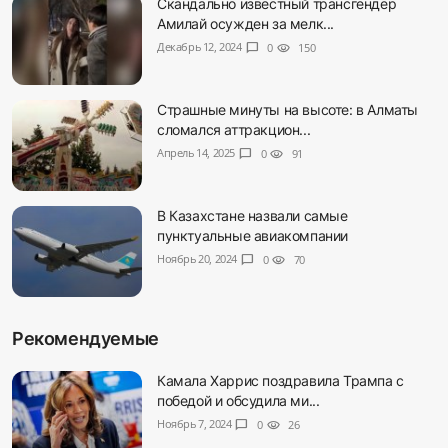
Скандально известный трансгендер
Амилай осужден за мелк...
Декабрь 12, 2024
chat_bubble
0
visibility
150
Страшные минуты на высоте: в Алматы
сломался аттракцион...
Апрель 14, 2025
chat_bubble
0
visibility
91
В Казахстане назвали самые
пунктуальные авиакомпании
Ноябрь 20, 2024
chat_bubble
0
visibility
70
Рекомендуемые
Камала Харрис поздравила Трампа с
победой и обсудила ми...
Ноябрь 7, 2024
chat_bubble
0
visibility
26