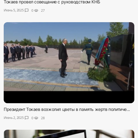
Токаев провел совещание с руководством КНБ
Июнь 5, 2025
chat_bubble
0
visibility
27
Президент Токаев возжолил цветы в память жертв политиче...
Июнь 2, 2025
chat_bubble
0
visibility
28