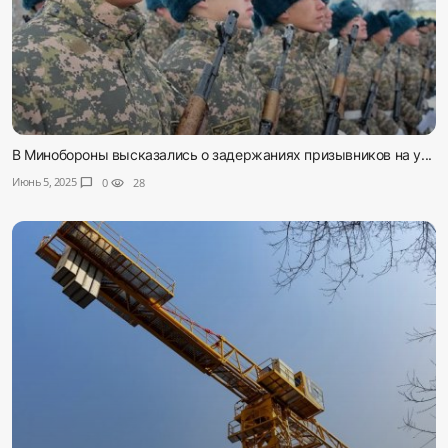
В Минобороны высказались о задержаниях призывников на у...
Июнь 5, 2025
chat_bubble
0
visibility
28