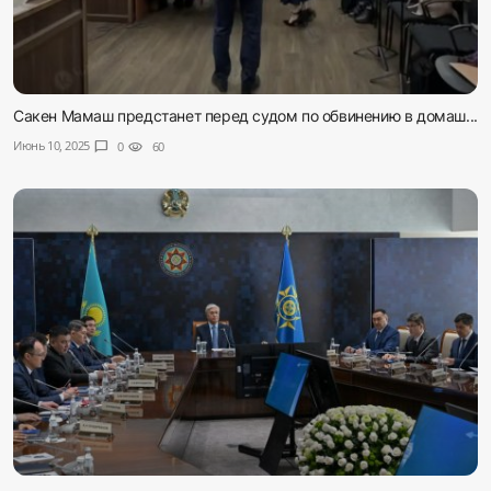
Сакен Мамаш предстанет перед судом по обвинению в домаш...
Июнь 10, 2025
chat_bubble
0
visibility
60