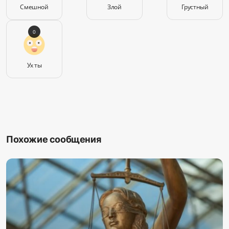
Смешной
Злой
Грустный
0
Ух ты
Похожие сообщения