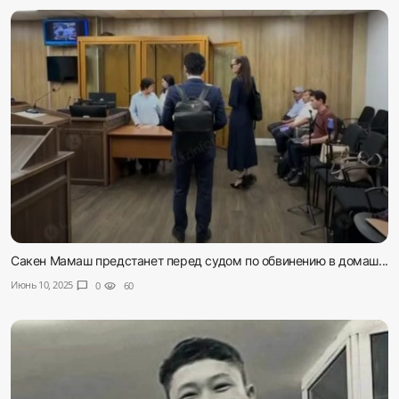
Сакен Мамаш предстанет перед судом по обвинению в домаш...
Июнь 10, 2025
chat_bubble
0
visibility
60