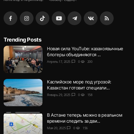
Trending Posts
Новая сила YouTube: казахоязычные
блогеры объединяются ...
Апрель 17, 2025
chat_bubble
0
visibility
200
Каспийское море под угрозой:
Казахстан готовит специали...
Январь 29, 2025
chat_bubble
0
visibility
158
В Астане теперь можно в реальном
времени следить за дви...
Мая 20, 2025
chat_bubble
0
visibility
156