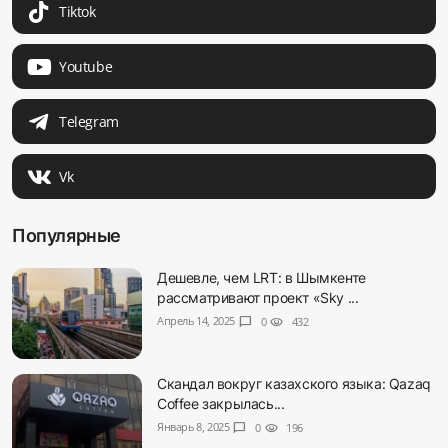
Tiktok
Youtube
Telegram
Vk
Популярные
Дешевле, чем LRT: в Шымкенте
рассматривают проект «Sky ...
Апрель 14, 2025
chat_bubble
0
visibility
432
Скандал вокруг казахского языка: Qazaq
Coffee закрылась...
Январь 8, 2025
chat_bubble
0
visibility
196