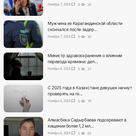
Ноябрь 7, 2024
chat_bubble
0
visibility
26
Мужчина из Карагандинской области
скончался после задер...
Ноябрь 7, 2024
chat_bubble
0
visibility
30
Министр здравоохранения о влиянии
перевода времени: деп...
Ноябрь 6, 2024
chat_bubble
0
visibility
27
С 2025 года в Казахстане девушек начнут
проверять на ге...
Ноябрь 6, 2024
chat_bubble
0
visibility
79
Алмасбека Садырбаева подозревают в
хищении более 1,2 мл...
Ноябрь 6, 2024
chat_bubble
0
visibility
63