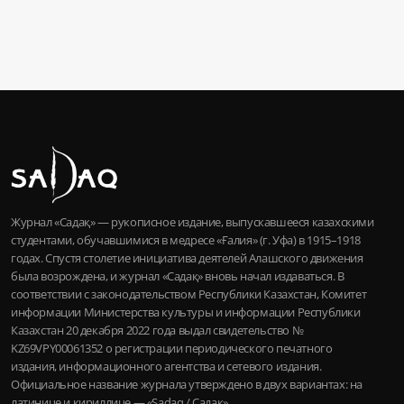
Журнал «Садақ» — рукописное издание, выпускавшееся казахскими
студентами, обучавшимися в медресе «Ғалия» (г. Уфа) в 1915–1918
годах. Спустя столетие инициатива деятелей Алашского движения
была возрождена, и журнал «Садақ» вновь начал издаваться. В
соответствии с законодательством Республики Казахстан, Комитет
информации Министерства культуры и информации Республики
Казахстан 20 декабря 2022 года выдал свидетельство №
KZ69VPY00061352 о регистрации периодического печатного
издания, информационного агентства и сетевого издания.
Официальное название журнала утверждено в двух вариантах: на
латинице и кириллице — «Sadaq / Садақ».