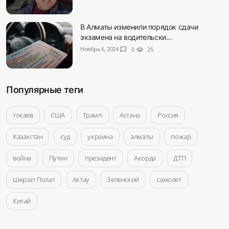
В Алматы изменили порядок сдачи
экзамена на водительски...
Ноябрь 6, 2024
chat_bubble
0
visibility
25
Популярные теги
токаев
США
Трамп
Астана
Россия
Казахстан
суд
украина
алматы
пожар
война
Путин
президент
Акорда
ДТП
Шерзат Полат
Актау
Зеленский
самолет
Китай