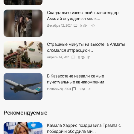
Скандально известный трансгендер
Амилай осужден за мелк...
Декабрь 12, 2024
chat_bubble
0
visibility
149
Страшные минуты на высоте: в Алматы
сломался аттракцион...
Апрель 14, 2025
chat_bubble
0
visibility
91
В Казахстане назвали самые
пунктуальные авиакомпании
Ноябрь 20, 2024
chat_bubble
0
visibility
70
Рекомендуемые
Камала Харрис поздравила Трампа с
победой и обсудила ми...