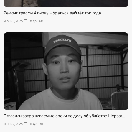
Ремонт трассы Атырау – Уральск займёт три года
Июнь 9, 2025
chat_bubble
0
visibility
68
Огласили запрашиваемые сроки по делу об убийстве Шерзат...
Июнь 2, 2025
chat_bubble
0
visibility
30