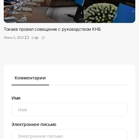
Токаев провел совещание с руководством КНБ
Июнь 5, 2025
chat_bubble
0
visibility
27
Комментарии
Имя
Электронное письмо