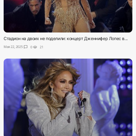
Стадион на двоих не поделили: концерт Дженнифер Лопес в...
Мая 22, 2025
chat_bubble
0
visibility
21