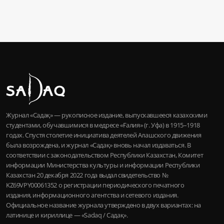
Журнал «Садақ» — рукописное издание, выпускавшееся казахскими
студентами, обучавшимися в медресе «Ғалия» (г. Уфа) в 1915–1918
годах. Спустя столетие инициатива деятелей Алашского движения
была возрождена, и журнал «Садақ» вновь начал издаваться. В
соответствии с законодательством Республики Казахстан, Комитет
информации Министерства культуры и информации Республики
Казахстан 20 декабря 2022 года выдал свидетельство №
KZ69VPY00061352 о регистрации периодического печатного
издания, информационного агентства и сетевого издания.
Официальное название журнала утверждено в двух вариантах: на
латинице и кириллице — «Sadaq / Садақ».