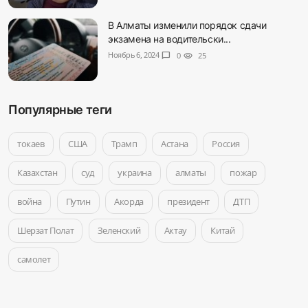
В Алматы изменили порядок сдачи
экзамена на водительски...
Ноябрь 6, 2024
chat_bubble
0
visibility
25
Популярные теги
токаев
США
Трамп
Астана
Россия
Казахстан
суд
украина
алматы
пожар
война
Путин
Акорда
президент
ДТП
Шерзат Полат
Зеленский
Актау
Китай
самолет