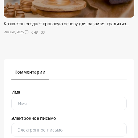
Казахстан создаёт правовую основу для развития традицио...
Июнь 8, 2025
chat_bubble
0
visibility
33
Комментарии
Имя
Электронное письмо