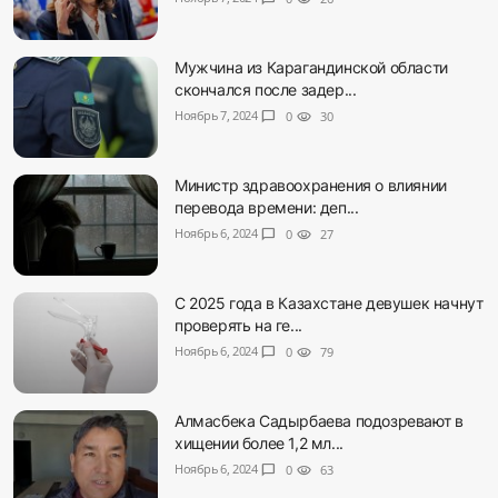
Мужчина из Карагандинской области
скончался после задер...
Ноябрь 7, 2024
chat_bubble
0
visibility
30
Министр здравоохранения о влиянии
перевода времени: деп...
Ноябрь 6, 2024
chat_bubble
0
visibility
27
С 2025 года в Казахстане девушек начнут
проверять на ге...
Ноябрь 6, 2024
chat_bubble
0
visibility
79
Алмасбека Садырбаева подозревают в
хищении более 1,2 мл...
Ноябрь 6, 2024
chat_bubble
0
visibility
63