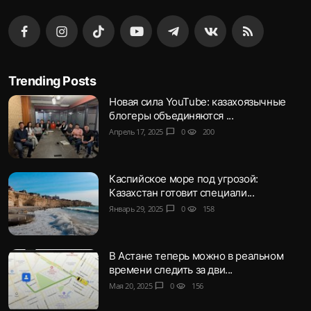
Trending Posts
Новая сила YouTube: казахоязычные
блогеры объединяются ...
Апрель 17, 2025
chat_bubble
0
visibility
200
Каспийское море под угрозой:
Казахстан готовит специали...
Январь 29, 2025
chat_bubble
0
visibility
158
В Астане теперь можно в реальном
времени следить за дви...
Мая 20, 2025
chat_bubble
0
visibility
156