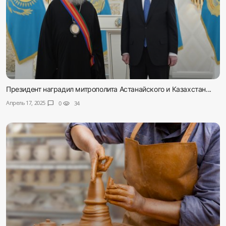
Президент наградил митрополита Астанайского и Казахстан...
Апрель 17, 2025
chat_bubble
0
visibility
34