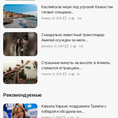
Каспийское море под угрозой: Казахстан
готовит специали...
Январь 29, 2025
chat_bubble
0
visibility
158
Скандально известный трансгендер
Амилай осужден за мелк...
Декабрь 12, 2024
chat_bubble
0
visibility
150
Страшные минуты на высоте: в Алматы
сломался аттракцион...
Апрель 14, 2025
chat_bubble
0
visibility
91
Рекомендуемые
Камала Харрис поздравила Трампа с
победой и обсудила ми...
Ноябрь 7, 2024
chat_bubble
0
visibility
26