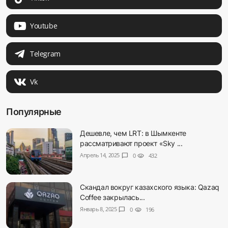
Youtube
Telegram
Vk
Популярные
Дешевле, чем LRT: в Шымкенте
рассматривают проект «Sky ...
Апрель 14, 2025
chat_bubble
0
visibility
432
Скандал вокруг казахского языка: Qazaq
Coffee закрылась...
Январь 8, 2025
chat_bubble
0
visibility
196