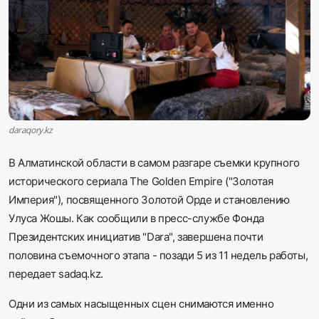
Sadaq TV
Общество
Спорт
Мир
daraqory.kz
В Алматинской области в самом разгаре съемки крупного
Русский
исторического сериала The Golden Empire ("Золотая
Империя"), посвященного Золотой Орде и становлению
Улуса Жошы. Как сообщили в пресс-службе Фонда
Президентских инициатив "Dara", завершена почти
половина съемочного этапа - позади 5 из 11 недель работы,
передает sadaq.kz.
Одни из самых насыщенных сцен снимаются именно