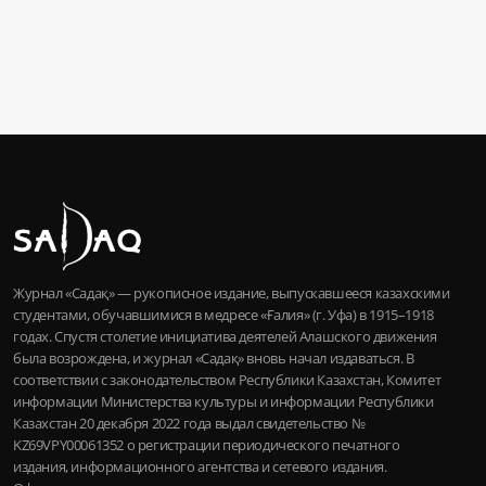
Журнал «Садақ» — рукописное издание, выпускавшееся казахскими
студентами, обучавшимися в медресе «Ғалия» (г. Уфа) в 1915–1918
годах. Спустя столетие инициатива деятелей Алашского движения
была возрождена, и журнал «Садақ» вновь начал издаваться. В
соответствии с законодательством Республики Казахстан, Комитет
информации Министерства культуры и информации Республики
Казахстан 20 декабря 2022 года выдал свидетельство №
KZ69VPY00061352 о регистрации периодического печатного
издания, информационного агентства и сетевого издания.