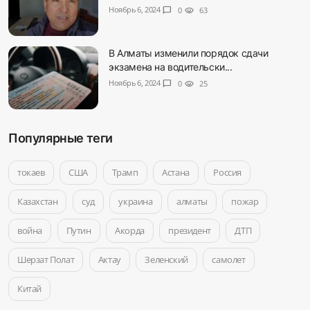
Ноябрь 6, 2024
chat_bubble
0
visibility
63
В Алматы изменили порядок сдачи
экзамена на водительски...
Ноябрь 6, 2024
chat_bubble
0
visibility
25
Популярные теги
токаев
США
Трамп
Астана
Россия
Казахстан
суд
украина
алматы
пожар
война
Путин
Акорда
президент
ДТП
Шерзат Полат
Актау
Зеленский
самолет
Китай