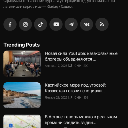
Официальное название журнала утверждено в двух вариантах: на
латинице и кириллице — «Sadaq / Садақ».
Trending Posts
Новая сила YouTube: казахоязычные
блогеры объединяются ...
Апрель 17, 2025
chat_bubble
0
visibility
200
Каспийское море под угрозой:
Казахстан готовит специали...
Январь 29, 2025
chat_bubble
0
visibility
158
В Астане теперь можно в реальном
времени следить за дви...