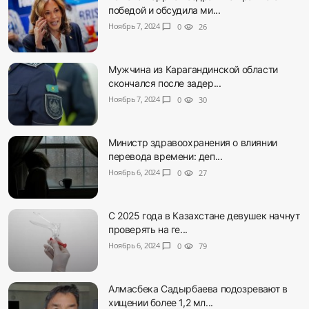
победой и обсудила ми...
Ноябрь 7, 2024
chat_bubble
0
visibility
26
Мужчина из Карагандинской области
скончался после задер...
Ноябрь 7, 2024
chat_bubble
0
visibility
30
Министр здравоохранения о влиянии
перевода времени: деп...
Ноябрь 6, 2024
chat_bubble
0
visibility
27
С 2025 года в Казахстане девушек начнут
проверять на ге...
Ноябрь 6, 2024
chat_bubble
0
visibility
79
Алмасбека Садырбаева подозревают в
хищении более 1,2 мл...