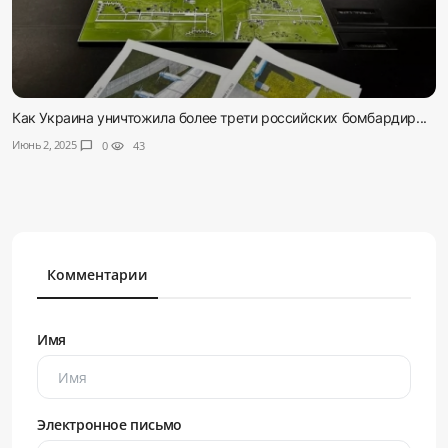
Как Украина уничтожила более трети российских бомбардир...
Июнь 2, 2025
chat_bubble
0
visibility
43
Комментарии
Имя
Электронное письмо