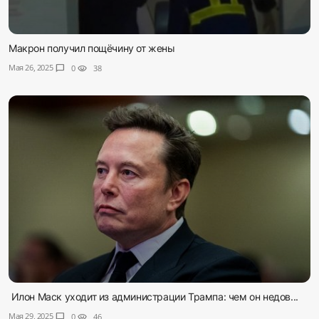
Макрон получил пощёчину от жены
Мая 26, 2025
chat_bubble
0
visibility
38
Илон Маск уходит из администрации Трампа: чем он недов...
Мая 29, 2025
chat_bubble
0
visibility
46