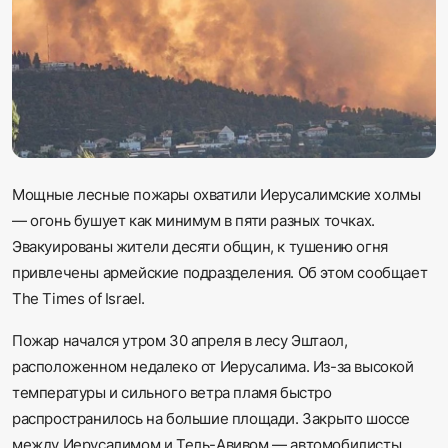
Sadaq TV
Общество
Спорт
Мир
Мощные лесные пожары охватили Иерусалимские холмы
— огонь бушует как минимум в пяти разных точках.
Русский
Эвакуированы жители десяти общин, к тушению огня
привлечены армейские подразделения. Об этом сообщает
The Times of Israel.
Пожар начался утром 30 апреля в лесу Эштаол,
расположенном недалеко от Иерусалима. Из-за высокой
температуры и сильного ветра пламя быстро
распространилось на большие площади. Закрыто шоссе
между Иерусалимом и Тель-Авивом — автомобилисты