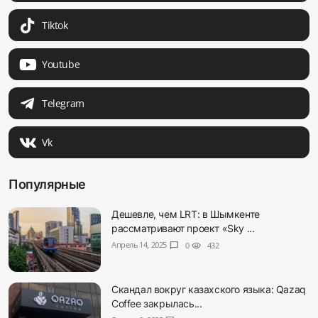
Tiktok
Youtube
Telegram
Vk
Популярные
Дешевле, чем LRT: в Шымкенте
рассматривают проект «Sky ...
Апрель 14, 2025
chat_bubble
0
visibility
432
Скандал вокруг казахского языка: Qazaq
Coffee закрылась...