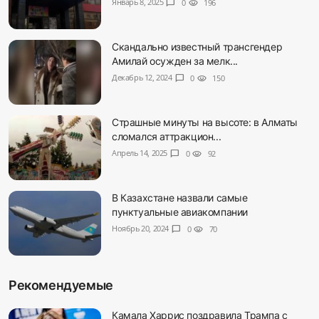
Январь 8, 2025
chat_bubble
0
visibility
196
Скандально известный трансгендер
Амилай осужден за мелк...
Декабрь 12, 2024
chat_bubble
0
visibility
150
Страшные минуты на высоте: в Алматы
сломался аттракцион...
Апрель 14, 2025
chat_bubble
0
visibility
92
В Казахстане назвали самые
пунктуальные авиакомпании
Ноябрь 20, 2024
chat_bubble
0
visibility
70
Рекомендуемые
Камала Харрис поздравила Трампа с