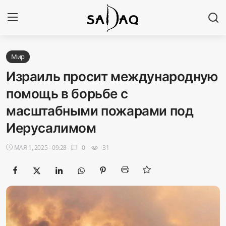
Авторизоваться
Регистр
Мир
Израиль просит международную
Главная
помощь в борьбе с
масштабными пожарами под
Наши контакты
Иерусалимом
Новости
МАЯ 1, 2025 - 09:28
0
31
chat_bubble
visibility
Политика
Галерея
Экономика