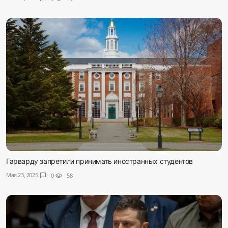
Гарварду запретили принимать иностранных студентов
Мая 23, 2025
chat_bubble
0
visibility
58