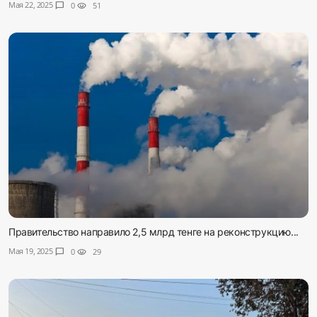
Мая 22, 2025
chat_bubble
0
visibility
51
Правительство направило 2,5 млрд тенге на реконструкцию...
Мая 19, 2025
chat_bubble
0
visibility
29