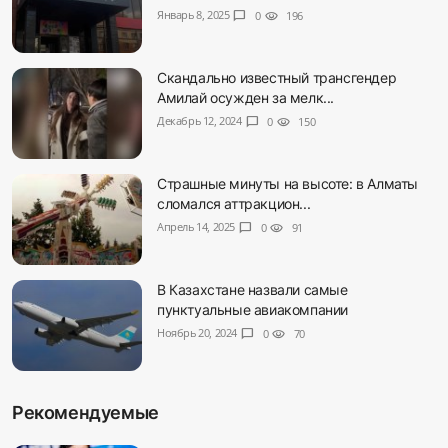
Январь 8, 2025
chat_bubble
0
visibility
196
Скандально известный трансгендер
Амилай осужден за мелк...
Декабрь 12, 2024
chat_bubble
0
visibility
150
Страшные минуты на высоте: в Алматы
сломался аттракцион...
Апрель 14, 2025
chat_bubble
0
visibility
91
В Казахстане назвали самые
пунктуальные авиакомпании
Ноябрь 20, 2024
chat_bubble
0
visibility
70
Рекомендуемые