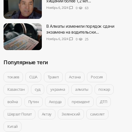
хищении более 1,2 мл...
Ноябрь 6, 2024
chat_bubble
0
visibility
63
В Алматы изменили порядок сдачи
экзамена на водительски...
Ноябрь 6, 2024
chat_bubble
0
visibility
25
Популярные теги
токаев
США
Трамп
Астана
Россия
Казахстан
суд
украина
алматы
пожар
война
Путин
Акорда
президент
ДТП
Шерзат Полат
Актау
Зеленский
самолет
Китай