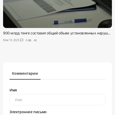
900 млрд тенге составил общий объем установленных наруш...
Мая 19, 2025
chat_bubble
0
visibility
48
Комментарии
Имя
Электронное письмо