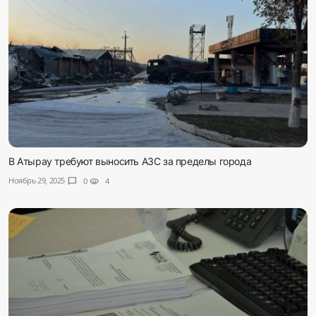
В Атырау требуют выносить АЗС за пределы города
Ноябрь 29, 2025
chat_bubble
0
visibility
4