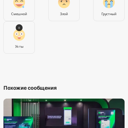
Смешной
Злой
Грустный
0
Ух ты
Похожие сообщения