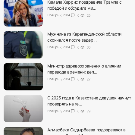
Камала Харрис поздравила Трампа с
победой и обсудила ми...
Ноябрь 7, 2024
chat_bubble
0
visibility
26
Мужчина из Карагандинской области
скончался после задер...
Ноябрь 7, 2024
chat_bubble
0
visibility
30
Министр здравоохранения о влиянии
перевода времени: деп...
Ноябрь 6, 2024
chat_bubble
0
visibility
27
С 2025 года в Казахстане девушек начнут
проверять на ге...
Ноябрь 6, 2024
chat_bubble
0
visibility
79
Алмасбека Садырбаева подозревают в