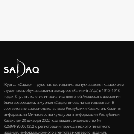
Журнал «Садақ» — рукописное издание, выпускавшееся казахскими
студентами, обучавшимися в медресе «Ғалия» (г. Уфа) в 1915–1918
годах. Спустя столетие инициатива деятелей Алашского движения
была возрождена, и журнал «Садақ» вновь начал издаваться. В
соответствии с законодательством Республики Казахстан, Комитет
информации Министерства культуры и информации Республики
Казахстан 20 декабря 2022 года выдал свидетельство №
KZ69VPY00061352 о регистрации периодического печатного
издания, информационного агентства и сетевого издания.