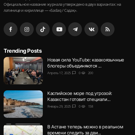
Официальное название журнала утверждено в двух вариантах: на
латинице и кириллице — «Sadaq / Садақ».
Trending Posts
Новая сила YouTube: казахоязычные
блогеры объединяются ...
Апрель 17, 2025
chat_bubble
0
visibility
200
Каспийское море под угрозой:
Казахстан готовит специали...
Январь 29, 2025
chat_bubble
0
visibility
158
В Астане теперь можно в реальном
времени следить за дви...