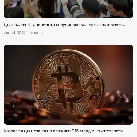
Долг более 8 трлн тенге: госаудит выявил неэффективные ...
Июнь 4, 2025
chat_bubble
0
visibility
55
Казахстанцы незаконно вложили $15 млрд в криптовалюту —...