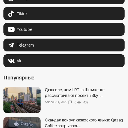
Tiktok
Youtube
Telegram
Vk
Популярные
Дешевле, чем LRT: в Шымкенте
рассматривают проект «Sky ...
Апрель 14, 2025
chat_bubble
0
visibility
432
Скандал вокруг казахского языка: Qazaq
Coffee закрылась...