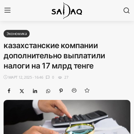
Авторизоваться
Регистр
Экономика
казахстанские компании
Главная
дополнительно выплатили
налоги на 17 млрд тенге
Наши контакты
МАРТ 12, 2025 - 16:46
0
27
chat_bubble
visibility
Новости
Политика
Галерея
Экономика