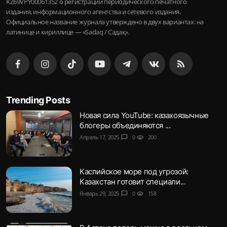
KZ69VPY00061352 о регистрации периодического печатного
издания, информационного агентства и сетевого издания.
Официальное название журнала утверждено в двух вариантах: на
латинице и кириллице — «Sadaq / Садақ».
Trending Posts
Новая сила YouTube: казахоязычные
блогеры объединяются ...
Апрель 17, 2025
chat_bubble
0
visibility
200
Каспийское море под угрозой:
Казахстан готовит специали...
Январь 29, 2025
chat_bubble
0
visibility
158