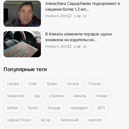
Алмасбека Садырбаева подозревают в
хищении более 1,2 мл...
Ноябрь 6, 2024
chat_bubble
0
visibility
63
В Алматы изменили порядок сдачи
экзамена на водительски...
Ноябрь 6, 2024
chat_bubble
0
visibility
25
Популярные теги
токаев
США
Трамп
Астана
Россия
Казахстан
суд
украина
алматы
пожар
война
Путин
Акорда
президент
ДТП
Шерзат Полат
Актау
Зеленский
самолет