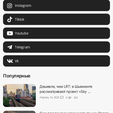
Instagram
Tiktok
Youtube
Telegram
Vk
Популярные
Дешевле, чем LRT: в Шымкенте
рассматривают проект «Sky ...
Апрель 14, 2025
chat_bubble
0
visibility
432