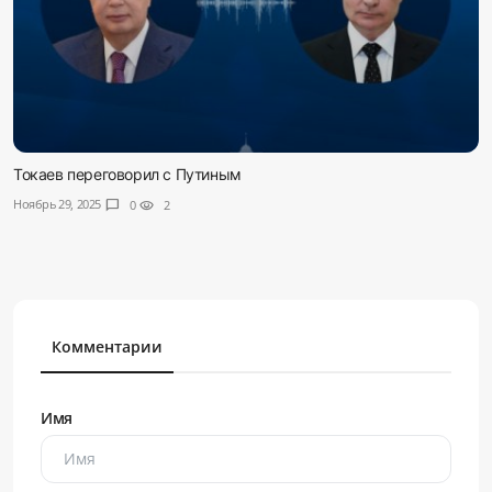
Токаев переговорил с Путиным
Ноябрь 29, 2025
chat_bubble
0
visibility
2
Комментарии
Имя