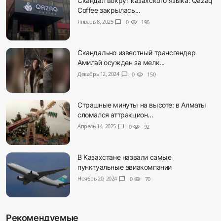
Скандал вокруг казахского языка: Qazaq
Coffee закрылась...
Январь 8, 2025
chat_bubble
0
visibility
196
Скандально известный трансгендер
Амилай осужден за мелк...
Декабрь 12, 2024
chat_bubble
0
visibility
150
Страшные минуты на высоте: в Алматы
сломался аттракцион...
Апрель 14, 2025
chat_bubble
0
visibility
92
В Казахстане назвали самые
пунктуальные авиакомпании
Ноябрь 20, 2024
chat_bubble
0
visibility
70
Рекомендуемые