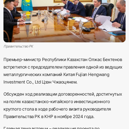
Sadaq TV
Общество
Спорт
Правительство РК
Мир
Премьер-министр Республики Казахстан Олжас Бектенов
Русский
встретился с председателем правления одной из ведущих
металлургических компаний Китая Fujian Hengwang
Investment Co., Ltd Цзэн Чжаоцянем.
Обсужден ход реализации договоренностей, достигнутых
на полях казахстанско-китайского инвестиционного
круглого стола в ходе рабочего визита руководителя
Правительства РК в КНР в ноябре 2024 года.
Главная тема встречи – реализация проекта по