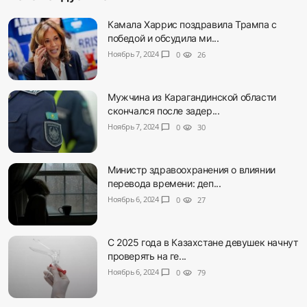
Камала Харрис поздравила Трампа с
победой и обсудила ми...
Ноябрь 7, 2024
chat_bubble
0
visibility
26
Мужчина из Карагандинской области
скончался после задер...
Ноябрь 7, 2024
chat_bubble
0
visibility
30
Министр здравоохранения о влиянии
перевода времени: деп...
Ноябрь 6, 2024
chat_bubble
0
visibility
27
С 2025 года в Казахстане девушек начнут
проверять на ге...
Ноябрь 6, 2024
chat_bubble
0
visibility
79