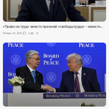
«Право на труд» вместо прежней «свободытруда» – известн...
Январь 26, 2026
chat_bubble
0
visibility
10