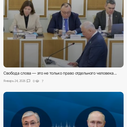
Свобода слова — это не только право отдельного человека...
Январь 24, 2026
chat_bubble
0
visibility
7