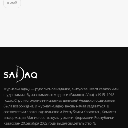
Китай
Журнал «Садақ» — рукописное издание, выпускавшееся казахскими
студентами, обучавшимися в медресе «Ғалия» (г. Уфа) в 1915–1918
годах. Спустя столетие инициатива деятелей Алашского движения
была возрождена, и журнал «Садақ» вновь начал издаваться. В
соответствии с законодательством Республики Казахстан, Комитет
информации Министерства культуры и информации Республики
Казахстан 20 декабря 2022 года выдал свидетельство №