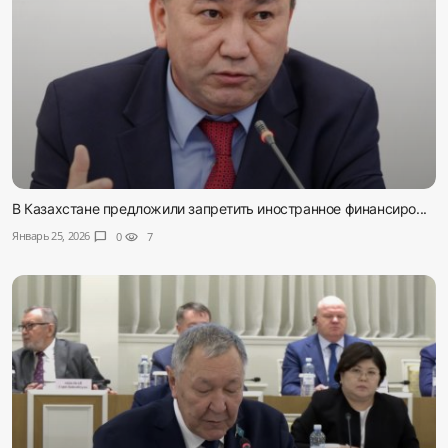
В Казахстане предложили запретить иностранное финансиро...
Январь 25, 2026
chat_bubble
0
visibility
7