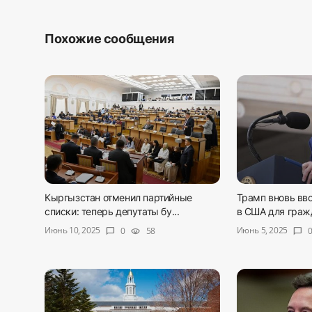
Похожие сообщения
Кыргызстан отменил партийные
Трамп вновь вво
списки: теперь депутаты бу...
в США для гражд
Июнь 10, 2025
Июнь 5, 2025
0
58
chat_bubble
visibility
chat_bubble