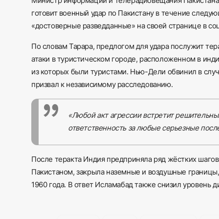
Министр информации и телерадиовещания Пакистана А
готовит военный удар по Пакистану в течение следую
«достоверные разведданные» на своей странице в соц
По словам Тарара, предлогом для удара послужит тер
атаки в туристическом городе, расположенном в инд
из которых были туристами. Нью-Дели обвинил в слу
призвал к независимому расследованию.
«Любой акт агрессии встретит решительный
ответственность за любые серьезные после
После теракта Индия предприняла ряд жёстких шагов:
Пакистаном, закрыла наземные и воздушные границы,
1960 года. В ответ Исламабад также снизил уровень