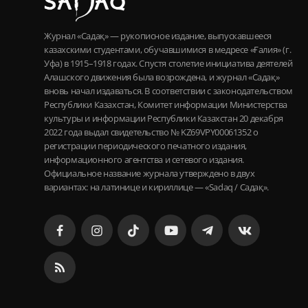
Журнал «Садақ» — рукописное издание, выпускавшееся
казахскими студентами, обучавшимися в медресе «Ғалия» (г.
Уфа) в 1915–1918 годах. Спустя столетие инициатива деятелей
Алашского движения была возрождена, и журнал «Садақ»
вновь начал издаваться. В соответствии с законодательством
Республики Казахстан, Комитет информации Министерства
культуры и информации Республики Казахстан 20 декабря
2022 года выдал свидетельство № KZ69VPY00061352 о
регистрации периодического печатного издания,
информационного агентства и сетевого издания.
Официальное название журнала утверждено в двух
вариантах: на латинице и кириллице — «Sadaq / Садақ».