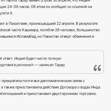
ттаулла Тарар заявил утром 30 апреля, что Индия
щих 24–36 часов. Об этом он сообщил со ссылкой на
сети X.
акт в Пахалгаме, произошедший 22 апреля. В результате
ийской части Кашмира, погибли 26 человек, большинство
чившемся Исламабад, но Пакистан отверг обвинения и
 ответ. Индия будет нести полную
дствия в регионе!» — написал Тарар.
 прекратила почти все дипломатические связи с
 а также приостановила действие Договора о водах Инда
 дипотношений и приостановил двустороннюю торговлю.