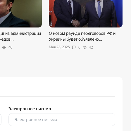
ит из администрации
О новом раунде переговоров РФ и
едов...
Украины будет объявлено...
Мая 28, 2025
46
0
42
visibility
chat_bubble
visibility
Электронное письмо