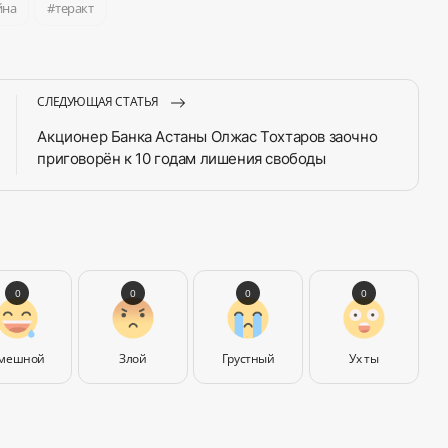
йна
теракт
СЛЕДУЮЩАЯ СТАТЬЯ
Акционер Банка Астаны Олжас Тохтаров заочно
приговорён к 10 годам лишения свободы
0
0
0
0
мешной
Злой
Грустный
Ух ты