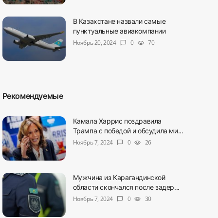
В Казахстане назвали самые
пунктуальные авиакомпании
Ноябрь 20, 2024
0
70
chat_bubble
visibility
Рекомендуемые
Камала Харрис поздравила
Трампа с победой и обсудила ми...
Ноябрь 7, 2024
0
26
chat_bubble
visibility
Мужчина из Карагандинской
области скончался после задер...
Ноябрь 7, 2024
0
30
chat_bubble
visibility