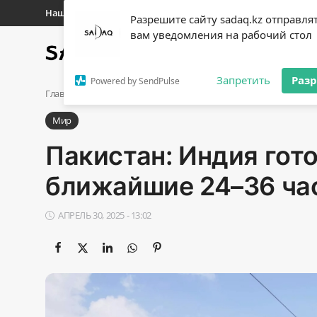
Наши контакты
Разрешите сайту sadaq.kz отправля
вам уведомления на рабочий стол
Главная
Новости
Полит
Регистр
Запретить
Раз
Powered by SendPulse
Авторизоваться
Главная
Мир
Пакистан: Индия готовит военный удар в бл
Мир
Главная
Пакистан: Индия гот
Наши контакты
ближайшие 24–36 ча
Новости
АПРЕЛЬ 30, 2025 - 13:02
Политика
Галерея
Экономика