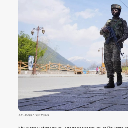
Sadaq TV
Общество
Спорт
Мир
Русский
AP Photo / Dar Yasin