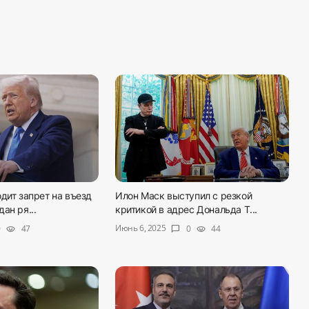
дит запрет на въезд
Илон Маск выступил с резкой
ан ря...
критикой в адрес Дональда Т...
Июнь 6, 2025
0
47
0
44
visibility
chat_bubble
visibility