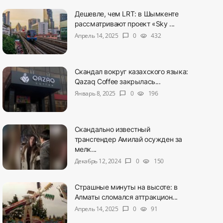
Дешевле, чем LRT: в Шымкенте
рассматривают проект «Sky ...
Апрель 14, 2025
0
432
chat_bubble
visibility
Скандал вокруг казахского языка:
Qazaq Coffee закрылась...
Январь 8, 2025
0
196
chat_bubble
visibility
Скандально известный
трансгендер Амилай осужден за
мелк...
Декабрь 12, 2024
0
150
chat_bubble
visibility
Страшные минуты на высоте: в
Алматы сломался аттракцион...
Апрель 14, 2025
0
91
chat_bubble
visibility