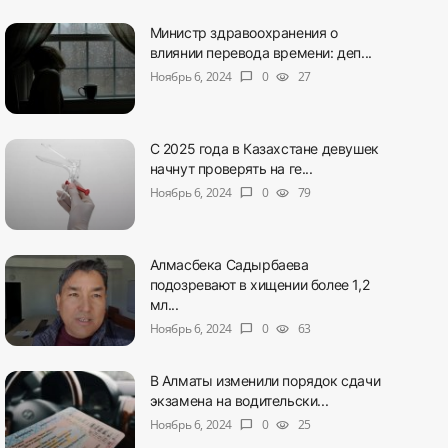
Министр здравоохранения о
влиянии перевода времени: деп...
Ноябрь 6, 2024
0
27
chat_bubble
visibility
С 2025 года в Казахстане девушек
начнут проверять на ге...
Ноябрь 6, 2024
0
79
chat_bubble
visibility
Алмасбека Садырбаева
подозревают в хищении более 1,2
мл...
Ноябрь 6, 2024
0
63
chat_bubble
visibility
В Алматы изменили порядок сдачи
экзамена на водительски...
Ноябрь 6, 2024
0
25
chat_bubble
visibility