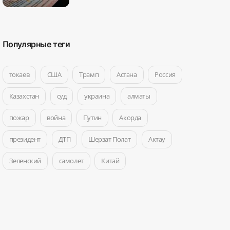
Популярные теги
токаев
США
Трамп
Астана
Россия
Казахстан
суд
украина
алматы
пожар
война
Путин
Акорда
президент
ДТП
Шерзат Полат
Актау
Зеленский
самолет
Китай