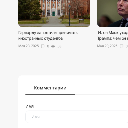
Гарварду запретили принимать
Илон Маск уход
иностранных студентов
Трампа: чем он н
Мая 23, 2025
Мая 29, 2025
0
58
0
chat_bubble
visibility
chat_bubble
Комментарии
Имя