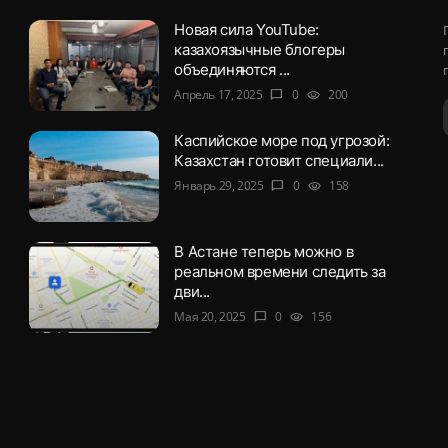
Новая сила YouTube:
казахоязычные блогеры
объединяются ...
Апрель 17, 2025
0
200
chat_bubble
visibility
Каспийское море под угрозой:
Казахстан готовит специали...
Январь 29, 2025
0
158
chat_bubble
visibility
В Астане теперь можно в
реальном времени следить за
дви...
Мая 20, 2025
0
156
chat_bubble
visibility