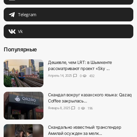
Telegram
Vk
Популярные
Дешевле, чем LRT: в Шымкенте
рассматривают проект «Sky ...
Апрель 14, 2025
chat_bubble
0
visibility
432
Скандал вокруг казахского языка: Qazaq
Coffee закрылась...
Январь 8, 2025
chat_bubble
0
visibility
196
Скандально известный трансгендер
Амилай осужден за мелк...