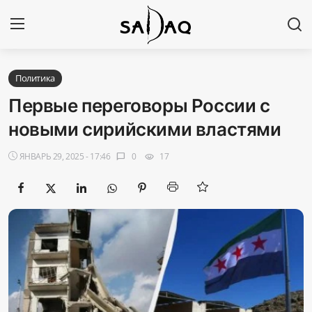
Авторизоваться
Регистр
Политика
Первые переговоры России с
Главная
новыми сирийскими властями
Наши контакты
ЯНВАРЬ 29, 2025 - 17:46
0
17
chat_bubble
visibility
Новости
Политика
Галерея
Экономика