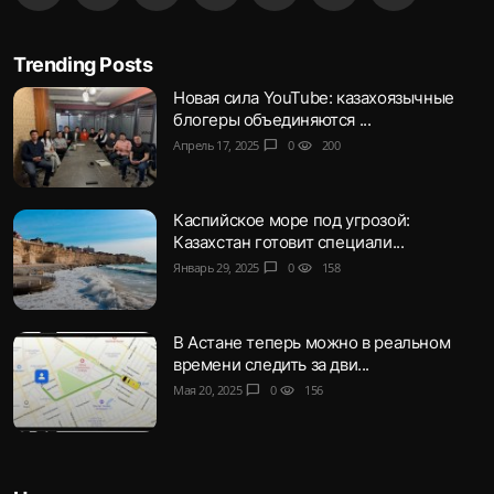
Trending Posts
Новая сила YouTube: казахоязычные
блогеры объединяются ...
Апрель 17, 2025
chat_bubble
0
visibility
200
Каспийское море под угрозой:
Казахстан готовит специали...
Январь 29, 2025
chat_bubble
0
visibility
158
В Астане теперь можно в реальном
времени следить за дви...
Мая 20, 2025
chat_bubble
0
visibility
156