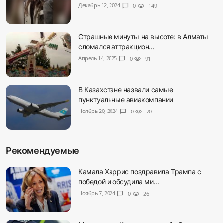
Декабрь 12, 2024
chat_bubble
0
visibility
149
Страшные минуты на высоте: в Алматы
сломался аттракцион...
Апрель 14, 2025
chat_bubble
0
visibility
91
В Казахстане назвали самые
пунктуальные авиакомпании
Ноябрь 20, 2024
chat_bubble
0
visibility
70
Рекомендуемые
Камала Харрис поздравила Трампа с
победой и обсудила ми...
Ноябрь 7, 2024
chat_bubble
0
visibility
26