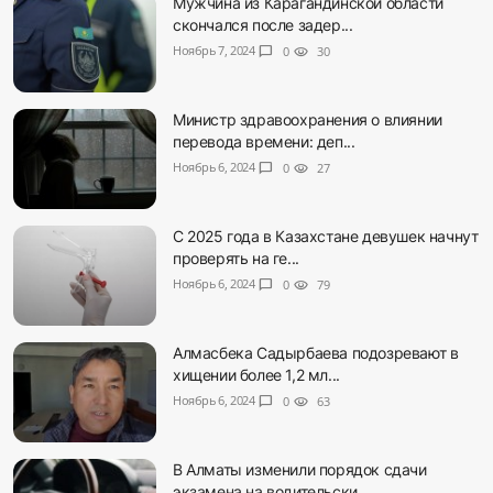
Мужчина из Карагандинской области
скончался после задер...
Ноябрь 7, 2024
chat_bubble
0
visibility
30
Министр здравоохранения о влиянии
перевода времени: деп...
Ноябрь 6, 2024
chat_bubble
0
visibility
27
С 2025 года в Казахстане девушек начнут
проверять на ге...
Ноябрь 6, 2024
chat_bubble
0
visibility
79
Алмасбека Садырбаева подозревают в
хищении более 1,2 мл...
Ноябрь 6, 2024
chat_bubble
0
visibility
63
В Алматы изменили порядок сдачи
экзамена на водительски...