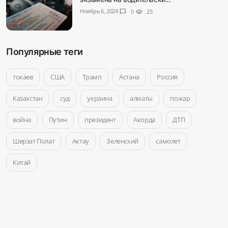
Ноябрь 6, 2024
chat_bubble
0
visibility
25
Популярные теги
токаев
США
Трамп
Астана
Россия
Казахстан
суд
украина
алматы
пожар
война
Путин
президент
Акорда
ДТП
Шерзат Полат
Актау
Зеленский
самолет
Китай