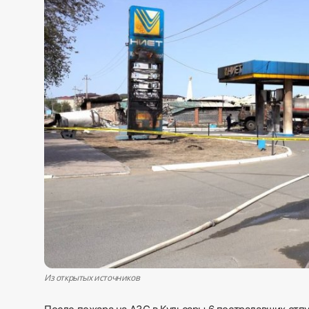
Sadaq TV
Общество
Спорт
Мир
Русский
Из открытых источников