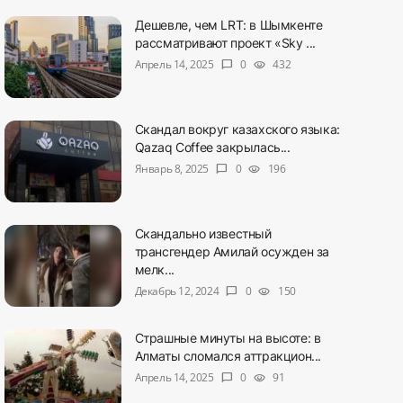
Дешевле, чем LRT: в Шымкенте
рассматривают проект «Sky ...
Апрель 14, 2025
0
432
chat_bubble
visibility
Скандал вокруг казахского языка:
Qazaq Coffee закрылась...
Январь 8, 2025
0
196
chat_bubble
visibility
Скандально известный
трансгендер Амилай осужден за
мелк...
Декабрь 12, 2024
0
150
chat_bubble
visibility
Страшные минуты на высоте: в
Алматы сломался аттракцион...
Апрель 14, 2025
0
91
chat_bubble
visibility