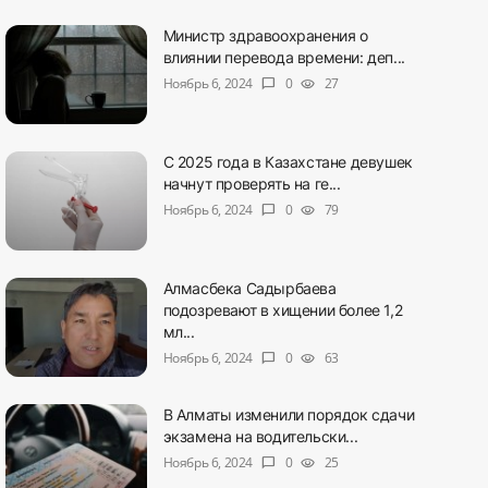
Министр здравоохранения о
влиянии перевода времени: деп...
Ноябрь 6, 2024
0
27
chat_bubble
visibility
С 2025 года в Казахстане девушек
начнут проверять на ге...
Ноябрь 6, 2024
0
79
chat_bubble
visibility
Алмасбека Садырбаева
подозревают в хищении более 1,2
мл...
Ноябрь 6, 2024
0
63
chat_bubble
visibility
В Алматы изменили порядок сдачи
экзамена на водительски...
Ноябрь 6, 2024
0
25
chat_bubble
visibility