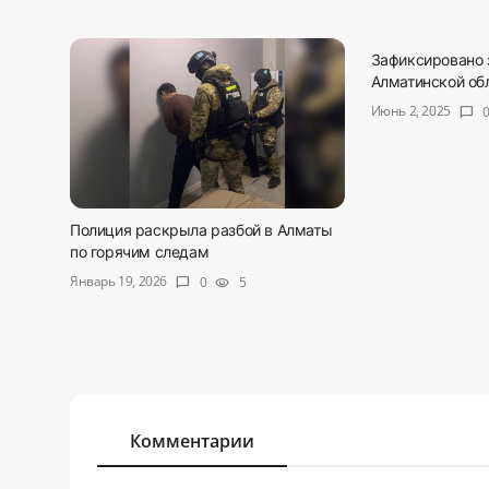
Зафиксировано 
Алматинской об
Июнь 2, 2025
chat_bubble
Полиция раскрыла разбой в Алматы
по горячим следам
Январь 19, 2026
0
5
chat_bubble
visibility
Комментарии