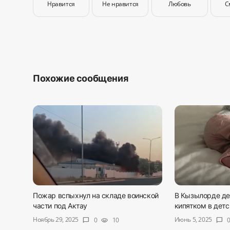
Нравится
Не нравится
Любовь
С
Похожие сообщения
Пожар вспыхнул на складе воинской
В Кызылорде де
части под Актау
кипятком в детск
Ноябрь 29, 2025
Июнь 5, 2025
0
10
chat_bubble
visibility
chat_bubble