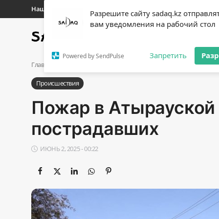
Наши контакты
Разрешите сайту sadaq.kz отправля
вам уведомления на рабочий стол
Главная
Новости
Полит
Регистр
Запретить
Раз
Powered by SendPulse
Авторизоваться
Главная
Происшествия
Пожар в Атырауской области: сос
Происшествия
Главная
Пожар в Атырауской 
Наши контакты
пострадавших
Новости
ИЮНЬ 2, 2025 - 00:22
Политика
Галерея
Экономика