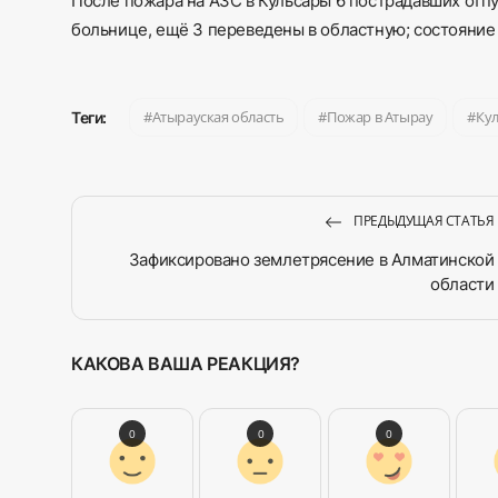
После пожара на АЗС в Кульсары 6 пострадавших отп
больнице, ещё 3 переведены в областную; состояние
Атырауская область
Пожар в Атырау
Ку
Теги:
ПРЕДЫДУЩАЯ СТАТЬЯ
Зафиксировано землетрясение в Алматинской
области
КАКОВА ВАША РЕАКЦИЯ?
0
0
0