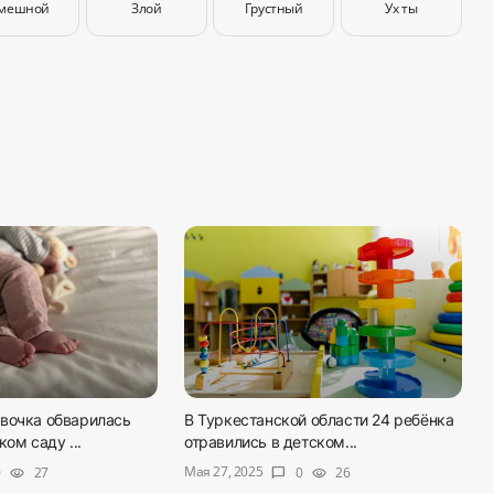
мешной
Злой
Грустный
Ух ты
вочка обварилась
В Туркестанской области 24 ребёнка
ом саду ...
отравились в детском...
Мая 27, 2025
0
27
0
26
visibility
chat_bubble
visibility