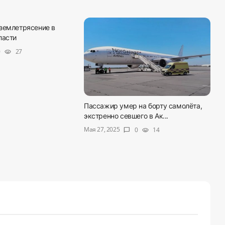
землетрясение в
ласти
0
27
visibility
Пассажир умер на борту самолёта,
экстренно севшего в Ак...
Мая 27, 2025
0
14
chat_bubble
visibility