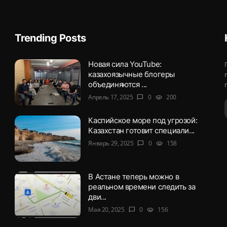
Trending Posts
Новая сила YouTube:
казахоязычные блогеры
объединяются ...
Апрель 17, 2025
0
200
chat_bubble
visibility
Каспийское море под угрозой:
Казахстан готовит специали...
Январь 29, 2025
0
158
chat_bubble
visibility
В Астане теперь можно в
реальном времени следить за
дви...
Мая 20, 2025
0
156
chat_bubble
visibility