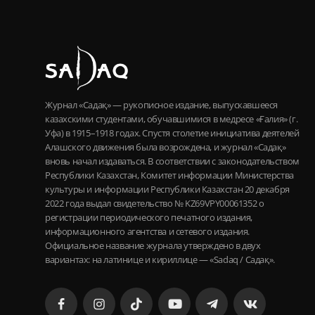
Журнал «Садақ» — рукописное издание, выпускавшееся
казахскими студентами, обучавшимися в медресе «Ғалия» (г.
Уфа) в 1915–1918 годах. Спустя столетие инициатива деятелей
Алашского движения была возрождена, и журнал «Садақ»
вновь начал издаваться. В соответствии с законодательством
Республики Казахстан, Комитет информации Министерства
культуры и информации Республики Казахстан 20 декабря
2022 года выдал свидетельство № KZ69VPY00061352 о
регистрации периодического печатного издания,
информационного агентства и сетевого издания.
Официальное название журнала утверждено в двух
вариантах: на латинице и кириллице — «Sadaq / Садақ».