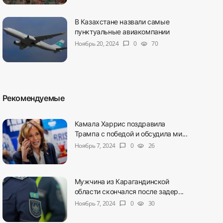
В Казахстане назвали самые
пунктуальные авиакомпании
Ноябрь 20, 2024
0
70
chat_bubble
visibility
Рекомендуемые
Камала Харрис поздравила
Трампа с победой и обсудила ми...
Ноябрь 7, 2024
0
26
chat_bubble
visibility
Мужчина из Карагандинской
области скончался после задер...
Ноябрь 7, 2024
0
30
chat_bubble
visibility