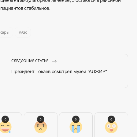
ущены на амбулаторное лечение, 5 остаются в районной
 пациентов стабильное.
лсары
Азс
СЛЕДУЮЩАЯ СТАТЬЯ
Президент Токаев осмотрел музей "АЛЖИР"
0
0
0
0