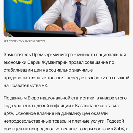
Sadaq TV
Общество
Спорт
из открытых источников
Мир
Заместитель Премьер-министра – министр национальной
экономики Серик Жумангарин провел совещание по
Русский
стабилизации цен на социально значимые
продовольственные товарыя, передает sadaq.kz со ссылкой
на
Правительства РК.
По данным Бюро национальной статистики, в январе этого
года уровень годовой инфляции в Казахстане составил
8,9%. Основное влияние на динамику цен оказали
непродовольственные товары и платные услуги. Годовой
рост цен на непродовольственные товары составил 8,4%, а