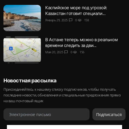
Каспийское море под угрозой:
Казахстан готовит специали...
Январь 29, 2025
chat_bubble
0
visibility
158
В Астане теперь можно в реальном
времени следить за дви...
Мая 20, 2025
chat_bubble
0
visibility
156
Новостная рассылка
Присоединяйтесь к нашему списку подписчиков, чтобы получать
последние новости, обновления и специальные предложения прямо
на ваш почтовый ящик
Подписаться