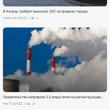
В Атырау требуют выносить АЗС за пределы города
Ноябрь 29, 2025
chat_bubble
0
visibility
4
Правительство направило 2,5 млрд тенге на реконструкцию...
Мая 19, 2025
chat_bubble
0
visibility
29