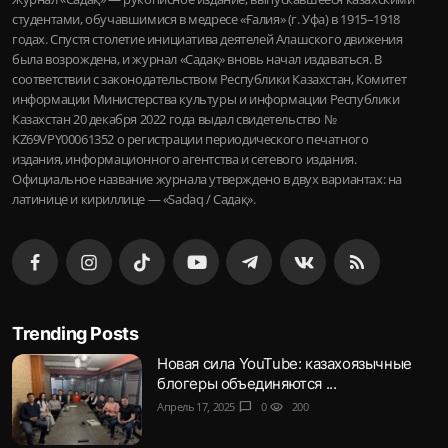
студентами, обучавшимися в медресе «Ғалия» (г. Уфа) в 1915–1918
годах. Спустя столетие инициатива деятелей Алашского движения
была возрождена, и журнал «Садақ» вновь начал издаваться. В
соответствии с законодательством Республики Казахстан, Комитет
информации Министерства культуры и информации Республики
Казахстан 20 декабря 2022 года выдал свидетельство №
KZ69VPY00061352 о регистрации периодического печатного
издания, информационного агентства и сетевого издания.
Официальное название журнала утверждено в двух вариантах: на
латинице и кириллице — «Sadaq / Садақ».
Trending Posts
Новая сила YouTube: казахоязычные
блогеры объединяются ...
Апрель 17, 2025
chat_bubble
0
visibility
200