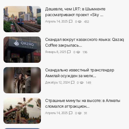
Дешевле, чем LRT: в Шымкенте
рассматривают проект «Sky ...
Апрель 14, 2025
chat_bubble
0
visibility
432
Скандал вокруг казахского языка: Qazaq
Coffee закрылась...
Январь 8, 2025
chat_bubble
0
visibility
196
Скандально известный трансгендер
Амилай осужден за мелк...
Декабрь 12, 2024
chat_bubble
0
visibility
149
Страшные минуты на высоте: в Алматы
сломался аттракцион...
Апрель 14, 2025
chat_bubble
0
visibility
91