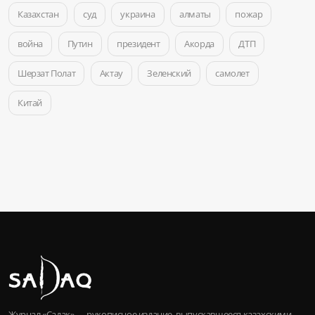
Казахстан
суд
украина
алматы
пожар
война
Путин
президент
Акорда
ДТП
Шерзат Полат
Актау
Зеленский
самолет
Китай
Журнал «Садақ» — рукописное издание, выпускавшееся казахскими