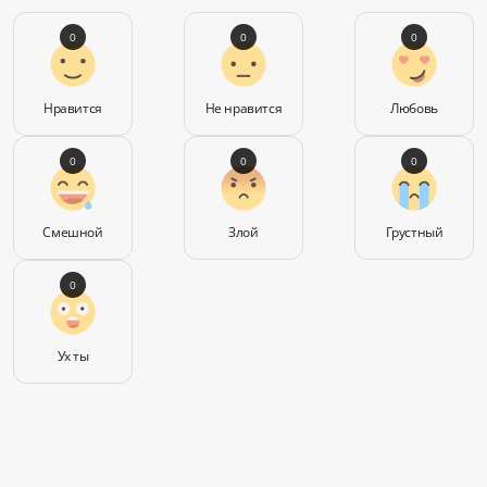
0
0
0
Нравится
Не нравится
Любовь
0
0
0
Смешной
Злой
Грустный
0
Ух ты