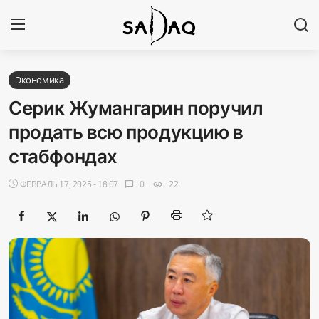
Авторизоваться
Регистр
Экономика
Серик Жумангарин поручил
Главная
продать всю продукцию в
стабфондах
Наши контакты
ФЕВРАЛЬ 17, 2025 - 18:07
0
22
chat_bubble
visibility
Новости
Политика
Галерея
Экономика