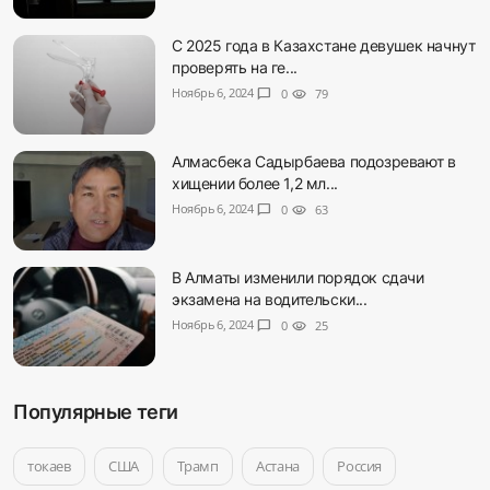
С 2025 года в Казахстане девушек начнут
проверять на ге...
Ноябрь 6, 2024
chat_bubble
0
visibility
79
Алмасбека Садырбаева подозревают в
хищении более 1,2 мл...
Ноябрь 6, 2024
chat_bubble
0
visibility
63
В Алматы изменили порядок сдачи
экзамена на водительски...
Ноябрь 6, 2024
chat_bubble
0
visibility
25
Популярные теги
токаев
США
Трамп
Астана
Россия