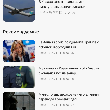
В Казахстане назвали самые
пунктуальные авиакомпании
Ноябрь 20, 2024
chat_bubble
0
visibility
70
Рекомендуемые
Камала Харрис поздравила Трампа с
победой и обсудила ми...
Ноябрь 7, 2024
chat_bubble
0
visibility
26
Мужчина из Карагандинской области
скончался после задер...
Ноябрь 7, 2024
chat_bubble
0
visibility
30
Министр здравоохранения о влиянии
перевода времени: деп...
Ноябрь 6, 2024
chat_bubble
0
visibility
27