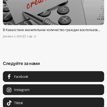
В Казахстане значительное количество граждан воспользов...
Декабрь 3, 2024
chat_bubble
0
visibility
13
Следуйте за нами
Facebook
Instagram
Tiktok