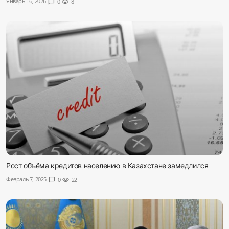
Январь 16, 2026
chat_bubble
0
visibility
8
Sadaq TV
Общество
Спорт
Мир
Русский
Рост объёма кредитов населению в Казахстане замедлился
Февраль 7, 2025
chat_bubble
0
visibility
22