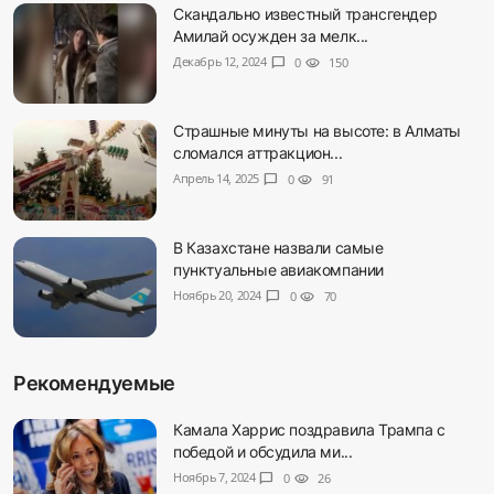
Скандально известный трансгендер
Амилай осужден за мелк...
Декабрь 12, 2024
chat_bubble
0
visibility
150
Страшные минуты на высоте: в Алматы
сломался аттракцион...
Апрель 14, 2025
chat_bubble
0
visibility
91
В Казахстане назвали самые
пунктуальные авиакомпании
Ноябрь 20, 2024
chat_bubble
0
visibility
70
Рекомендуемые
Камала Харрис поздравила Трампа с
победой и обсудила ми...
Ноябрь 7, 2024
chat_bubble
0
visibility
26