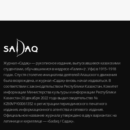
Журнал «Садақ» — рукописное издание, выпускавшееся казахскими
студентами, обучавшимися в медресе «Ғалия» (г. Уфа) в 1915–1918
годах. Спустя столетие инициатива деятелей Алашского движения
была возрождена, и журнал «Садақ» вновь начал издаваться. В
соответствии с законодательством Республики Казахстан, Комитет
информации Министерства культуры и информации Республики
Казахстан 20 декабря 2022 года выдал свидетельство №
KZ69VPY00061352 о регистрации периодического печатного
издания, информационного агентства и сетевого издания.
Официальное название журнала утверждено в двух вариантах: на
латинице и кириллице — «Sadaq / Садақ».