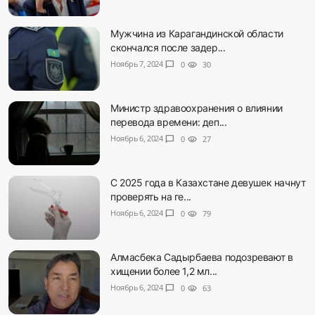
Мужчина из Карагандинской области
скончался после задер...
Ноябрь 7, 2024
chat_bubble
0
visibility
30
Министр здравоохранения о влиянии
перевода времени: деп...
Ноябрь 6, 2024
chat_bubble
0
visibility
27
С 2025 года в Казахстане девушек начнут
проверять на ге...
Ноябрь 6, 2024
chat_bubble
0
visibility
79
Алмасбека Садырбаева подозревают в
хищении более 1,2 мл...
Ноябрь 6, 2024
chat_bubble
0
visibility
63