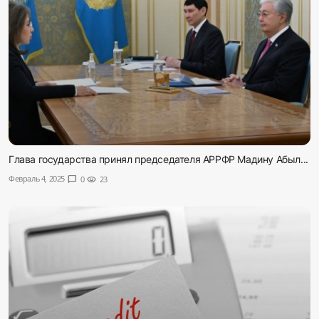
Глава государства принял председателя АРРФР Мадину Абыл...
Февраль 4, 2025
chat_bubble
0
visibility
23