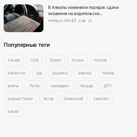
В Алматы изменили порядок сдачи
экзамена на водительски...
Ноябрь 6, 2024
chat_bubble
0
visibility
25
Популярные теги
токаев
США
Трамп
Астана
Россия
Казахстан
суд
украина
алматы
пожар
война
Путин
президент
Акорда
ДТП
Шерзат Полат
Актау
Зеленский
самолет
Китай