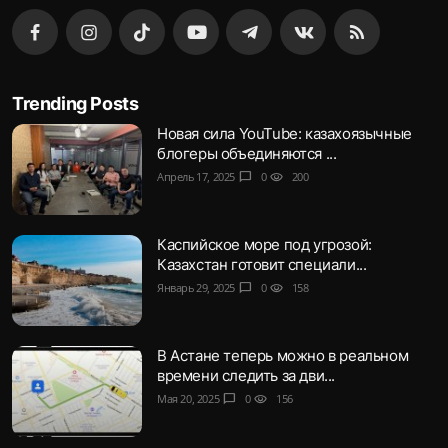
Trending Posts
Новая сила YouTube: казахоязычные
блогеры объединяются ...
Апрель 17, 2025
chat_bubble
0
visibility
200
Каспийское море под угрозой:
Казахстан готовит специали...
Январь 29, 2025
chat_bubble
0
visibility
158
В Астане теперь можно в реальном
времени следить за дви...
Мая 20, 2025
chat_bubble
0
visibility
156