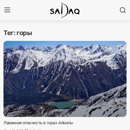
Тег: горы
Авторизоваться
Регистр
Главная
Наши контакты
Новости
Политика
Галерея
Экономика
Лавинная опасность в горах Алматы