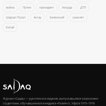
война
Путин
президент
Акорда
ДТП
Шерзат Полат
Актау
Зеленский
самолет
Китай
Журнал «Садақ» — рукописное издание, выпускавшееся казахскими
студентами, обучавшимися в медресе «Ғалия» (г. Уфа) в 1915–1918