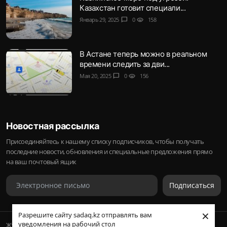
Казахстан готовит специали...
Январь 29, 2025
chat_bubble
0
visibility
158
В Астане теперь можно в реальном
времени следить за дви...
Мая 20, 2025
chat_bubble
0
visibility
156
Новостная рассылка
Присоединяйтесь к нашему списку подписчиков, чтобы получать
последние новости, обновления и специальные предложения прямо
на ваш почтовый ящик
Подписаться
×
Разрешите сайту sadaq.kz отправлять вам
уведомления на рабочий стол
Журнал Sadaq © 2023-2024 Inc.