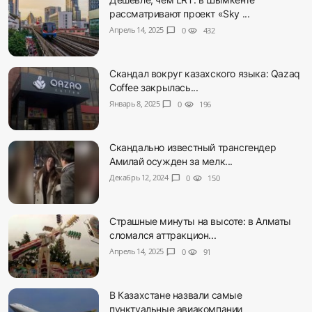
рассматривают проект «Sky ...
Апрель 14, 2025
chat_bubble
0
visibility
432
Скандал вокруг казахского языка: Qazaq
Coffee закрылась...
Январь 8, 2025
chat_bubble
0
visibility
196
Скандально известный трансгендер
Амилай осужден за мелк...
Декабрь 12, 2024
chat_bubble
0
visibility
150
Страшные минуты на высоте: в Алматы
сломался аттракцион...
Апрель 14, 2025
chat_bubble
0
visibility
91
В Казахстане назвали самые
пунктуальные авиакомпании