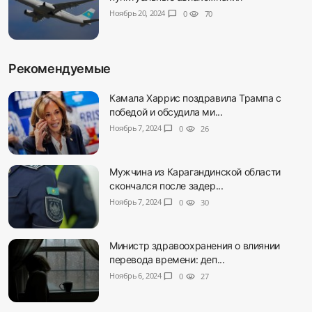
Ноябрь 20, 2024
chat_bubble
0
visibility
70
Рекомендуемые
Камала Харрис поздравила Трампа с
победой и обсудила ми...
Ноябрь 7, 2024
chat_bubble
0
visibility
26
Мужчина из Карагандинской области
скончался после задер...
Ноябрь 7, 2024
chat_bubble
0
visibility
30
Министр здравоохранения о влиянии
перевода времени: деп...
Ноябрь 6, 2024
chat_bubble
0
visibility
27