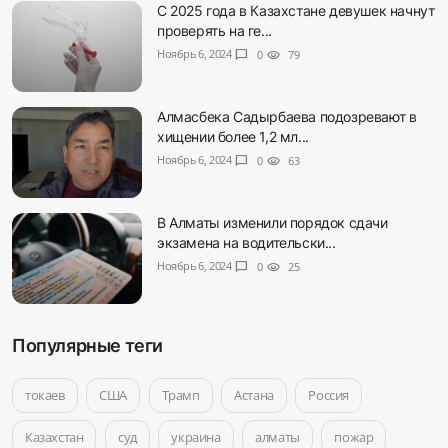
С 2025 года в Казахстане девушек начнут
проверять на ге...
Ноябрь 6, 2024
chat_bubble
0
visibility
79
Алмасбека Садырбаева подозревают в
хищении более 1,2 мл...
Ноябрь 6, 2024
chat_bubble
0
visibility
63
В Алматы изменили порядок сдачи
экзамена на водительски...
Ноябрь 6, 2024
chat_bubble
0
visibility
25
Популярные теги
токаев
США
Трамп
Астана
Россия
Казахстан
суд
украина
алматы
пожар