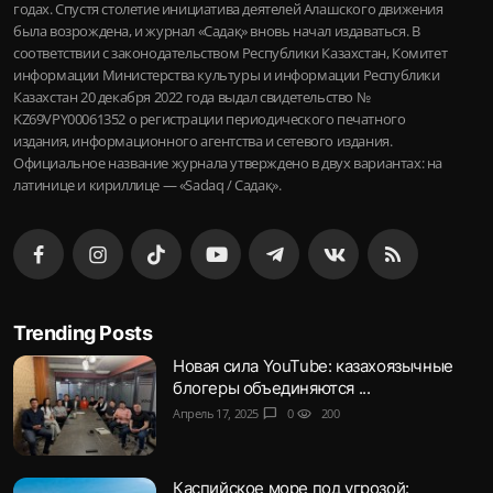
годах. Спустя столетие инициатива деятелей Алашского движения
была возрождена, и журнал «Садақ» вновь начал издаваться. В
соответствии с законодательством Республики Казахстан, Комитет
информации Министерства культуры и информации Республики
Казахстан 20 декабря 2022 года выдал свидетельство №
KZ69VPY00061352 о регистрации периодического печатного
издания, информационного агентства и сетевого издания.
Официальное название журнала утверждено в двух вариантах: на
латинице и кириллице — «Sadaq / Садақ».
Trending Posts
Новая сила YouTube: казахоязычные
блогеры объединяются ...
Апрель 17, 2025
chat_bubble
0
visibility
200
Каспийское море под угрозой: