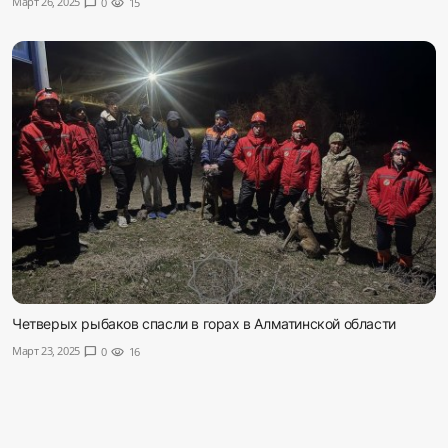
Март 26, 2025
chat_bubble
0
visibility
15
Sadaq TV
Общество
Спорт
Мир
Русский
Четверых рыбаков спасли в горах в Алматинской области
Март 23, 2025
chat_bubble
0
visibility
16