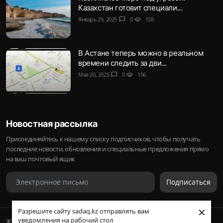
Казахстан готовит специали...
Январь 29, 2025
chat_bubble
0
visibility
158
В Астане теперь можно в реальном
времени следить за дви...
Мая 20, 2025
chat_bubble
0
visibility
156
Новостная рассылка
Присоединяйтесь к нашему списку подписчиков, чтобы получать
последние новости, обновления и специальные предложения прямо
на ваш почтовый ящик
Подписаться
×
Разрешите сайту sadaq.kz отправлять вам
уведомления на рабочий стол
Журнал Sadaq © 2023-2024 Inc.