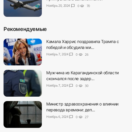
Ноябрь 20, 2024
chat_bubble
0
visibility
70
Рекомендуемые
Камала Харрис поздравила Трампа с
победой и обсудила ми...
Ноябрь 7, 2024
chat_bubble
0
visibility
26
Мужчина из Карагандинской области
скончался после задер...
Ноябрь 7, 2024
chat_bubble
0
visibility
30
Министр здравоохранения о влиянии
перевода времени: деп...
Ноябрь 6, 2024
chat_bubble
0
visibility
27