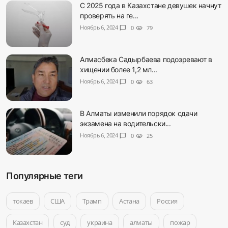
С 2025 года в Казахстане девушек начнут
проверять на ге...
Ноябрь 6, 2024
chat_bubble
0
visibility
79
Алмасбека Садырбаева подозревают в
хищении более 1,2 мл...
Ноябрь 6, 2024
chat_bubble
0
visibility
63
В Алматы изменили порядок сдачи
экзамена на водительски...
Ноябрь 6, 2024
chat_bubble
0
visibility
25
Популярные теги
токаев
США
Трамп
Астана
Россия
Казахстан
суд
украина
алматы
пожар