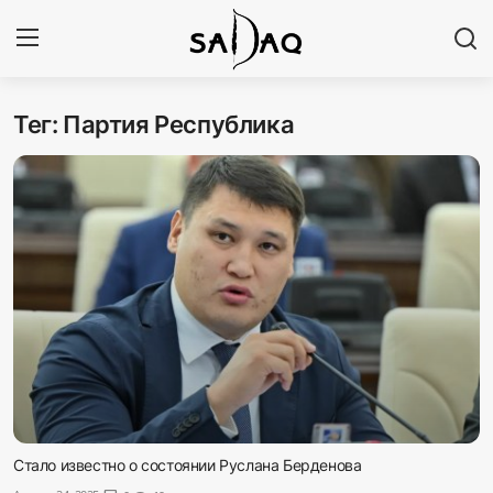
Тег: Партия Республика
Авторизоваться
Регистр
Главная
Наши контакты
Новости
Политика
Галерея
Экономика
Стало известно о состоянии Руслана Берденова