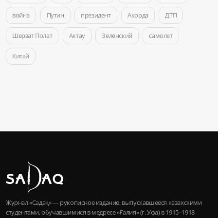
война
Путин
президент
Акорда
ДТП
Шерзат Полат
Актау
Зеленский
самолет
Китай
Журнал «Садақ» — рукописное издание, выпускавшееся казахскими
студентами, обучавшимися в медресе «Ғалия» (г. Уфа) в 1915–1918