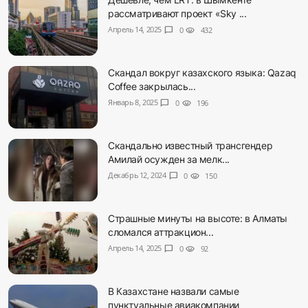
рассматривают проект «Sky ...
Апрель 14, 2025
chat_bubble
0
visibility
432
Скандал вокруг казахского языка: Qazaq
Coffee закрылась...
Январь 8, 2025
chat_bubble
0
visibility
196
Скандально известный трансгендер
Амилай осужден за мелк...
Декабрь 12, 2024
chat_bubble
0
visibility
150
Страшные минуты на высоте: в Алматы
сломался аттракцион...
Апрель 14, 2025
chat_bubble
0
visibility
92
В Казахстане назвали самые
пунктуальные авиакомпании