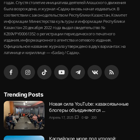
годах. Спустя столетие инициатива деятелей Алашского движения
была возрождена, и журнал «Садақ» вновь начал издаваться. В
соответствии с законодательством Республики Казахстан, Комитет
информации Министерства культуры и информации Республики
Казахстан 20 декабря 2022 года выдал свидетельство №
KZ69VPY00061352 о регистрации периодического печатного
издания, информационного агентства и сетевого издания.
Официальное название журнала утверждено в двух вариантах: на
латинице и кириллице — «Sadaq / Садақ».
Trending Posts
Новая сила YouTube: казахоязычные
блогеры объединяются ...
Апрель 17, 2025
chat_bubble
0
visibility
200
Каспийское море под угрозой: