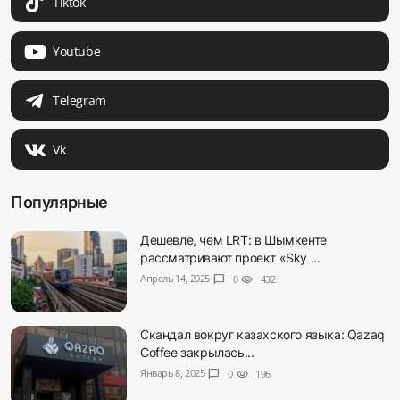
Tiktok
Youtube
Telegram
Vk
Популярные
Дешевле, чем LRT: в Шымкенте
рассматривают проект «Sky ...
Апрель 14, 2025
chat_bubble
0
visibility
432
Скандал вокруг казахского языка: Qazaq
Coffee закрылась...
Январь 8, 2025
chat_bubble
0
visibility
196