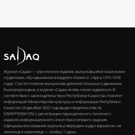
Журнал «Садақ» — рукописное издание, выпускавшееся казахскими
студентами, обучавшимися в медресе «Ғалия» (г. Уфа) в 1915–1918
годах. Спустя столетие инициатива деятелей Алашского движения
была возрождена, и журнал «Садақ» вновь начал издаваться. В
соответствии с законодательством Республики Казахстан, Комитет
информации Министерства культуры и информации Республики
Казахстан 20 декабря 2022 года выдал свидетельство №
KZ69VPY00061352 о регистрации периодического печатного
издания, информационного агентства и сетевого издания.
Официальное название журнала утверждено в двух вариантах: на
латинице и кириллице — «Sadaq / Садақ».