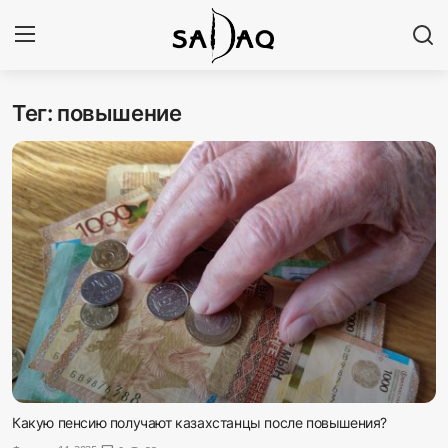
Тег: повышение
Авторизоваться
Регистр
Главная
Наши контакты
Новости
Политика
Галерея
Экономика
Какую пенсию получают казахстанцы после повышения?