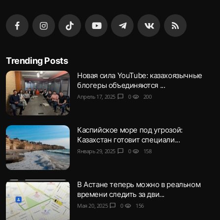
Trending Posts
Новая сила YouTube: казахоязычные
блогеры объединяются ...
Апрель 17, 2025
chat_bubble
0
visibility
200
Каспийское море под угрозой:
Казахстан готовит специали...
Январь 29, 2025
chat_bubble
0
visibility
158
В Астане теперь можно в реальном
времени следить за дви...
Мая 20, 2025
chat_bubble
0
visibility
156