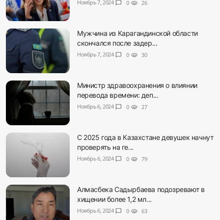
Ноябрь 7, 2024
chat_bubble
0
visibility
26
Мужчина из Карагандинской области
скончался после задер...
Ноябрь 7, 2024
chat_bubble
0
visibility
30
Министр здравоохранения о влиянии
перевода времени: деп...
Ноябрь 6, 2024
chat_bubble
0
visibility
27
С 2025 года в Казахстане девушек начнут
проверять на ге...
Ноябрь 6, 2024
chat_bubble
0
visibility
79
Алмасбека Садырбаева подозревают в
хищении более 1,2 мл...
Ноябрь 6, 2024
chat_bubble
0
visibility
63