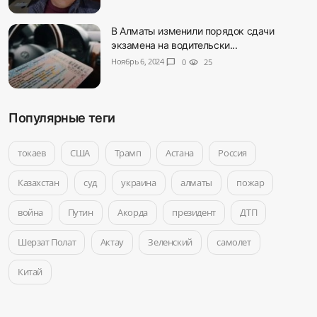
В Алматы изменили порядок сдачи
экзамена на водительски...
Ноябрь 6, 2024
chat_bubble
0
visibility
25
Популярные теги
токаев
США
Трамп
Астана
Россия
Казахстан
суд
украина
алматы
пожар
война
Путин
Акорда
президент
ДТП
Шерзат Полат
Актау
Зеленский
самолет
Китай