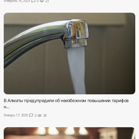
Февраль 14, 2025
chat_bubble
0
visibility
23
Sadaq TV
Общество
Спорт
Мир
Русский
В Алматы предупредили об неизбежном повышении тарифов
н...
Январь 17, 2025
chat_bubble
0
visibility
28