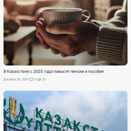
В Казахстане с 2025 года повысят пенсии и пособия
Декабрь 30, 2024
chat_bubble
0
visibility
37