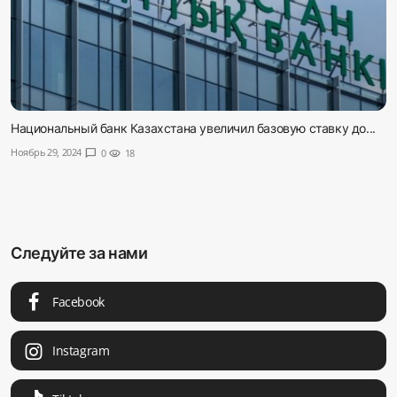
Национальный банк Казахстана увеличил базовую ставку до...
Ноябрь 29, 2024
chat_bubble
0
visibility
18
Следуйте за нами
Facebook
Instagram