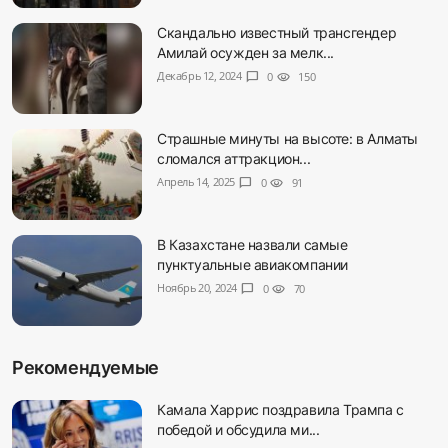
Скандально известный трансгендер
Амилай осужден за мелк...
Декабрь 12, 2024
chat_bubble
0
visibility
150
Страшные минуты на высоте: в Алматы
сломался аттракцион...
Апрель 14, 2025
chat_bubble
0
visibility
91
В Казахстане назвали самые
пунктуальные авиакомпании
Ноябрь 20, 2024
chat_bubble
0
visibility
70
Рекомендуемые
Камала Харрис поздравила Трампа с
победой и обсудила ми...