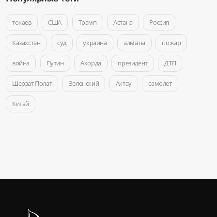
токаев
США
Трамп
Астана
Россия
Казахстан
суд
украина
алматы
пожар
война
Путин
Акорда
президент
ДТП
Шерзат Полат
Зеленский
Актау
самолет
Китай