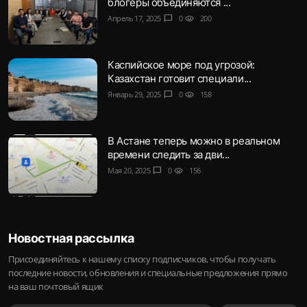
блогеры объединяются ...
Апрель 17, 2025
chat_bubble
0
visibility
200
Каспийское море под угрозой:
Казахстан готовит специали...
Январь 29, 2025
chat_bubble
0
visibility
158
В Астане теперь можно в реальном
времени следить за дви...
Мая 20, 2025
chat_bubble
0
visibility
156
Новостная рассылка
Присоединяйтесь к нашему списку подписчиков, чтобы получать
последние новости, обновления и специальные предложения прямо
на ваш почтовый ящик