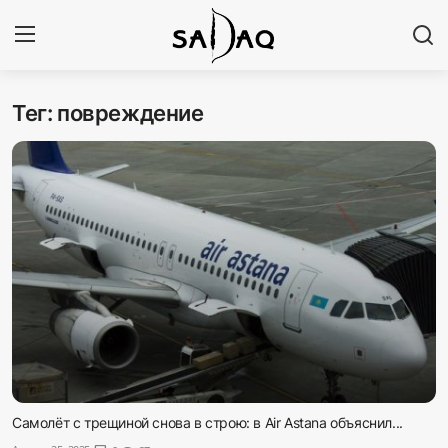
Тег: повреждение
Авторизоваться
Регистр
Главная
Наши контакты
Новости
Политика
Галерея
Экономика
Самолёт с трещиной снова в строю: в Air Astana объяснил...