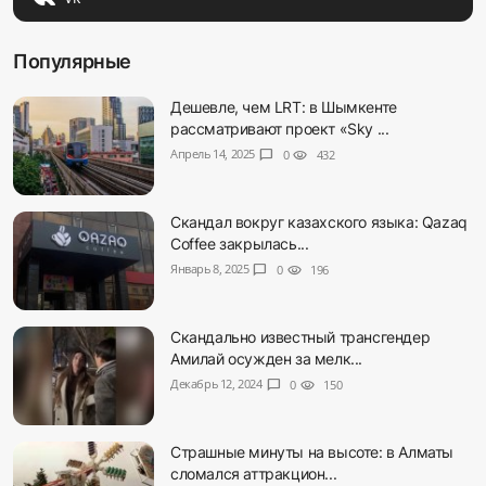
Популярные
Дешевле, чем LRT: в Шымкенте
рассматривают проект «Sky ...
Апрель 14, 2025
chat_bubble
0
visibility
432
Скандал вокруг казахского языка: Qazaq
Coffee закрылась...
Январь 8, 2025
chat_bubble
0
visibility
196
Скандально известный трансгендер
Амилай осужден за мелк...
Декабрь 12, 2024
chat_bubble
0
visibility
150
Страшные минуты на высоте: в Алматы
сломался аттракцион...