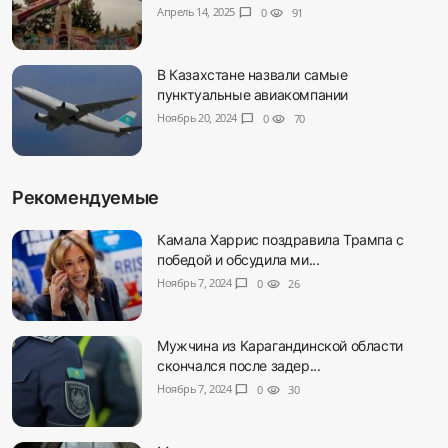
Апрель 14, 2025
chat_bubble
0
visibility
91
В Казахстане назвали самые
пунктуальные авиакомпании
Ноябрь 20, 2024
chat_bubble
0
visibility
70
Рекомендуемые
Камала Харрис поздравила Трампа с
победой и обсудила ми...
Ноябрь 7, 2024
chat_bubble
0
visibility
26
Мужчина из Карагандинской области
скончался после задер...
Ноябрь 7, 2024
chat_bubble
0
visibility
30