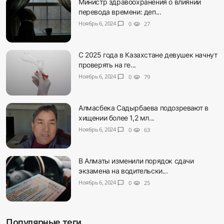
Министр здравоохранения о влиянии
перевода времени: деп...
Ноябрь 6, 2024
chat_bubble
0
visibility
27
С 2025 года в Казахстане девушек начнут
проверять на ге...
Ноябрь 6, 2024
chat_bubble
0
visibility
79
Алмасбека Садырбаева подозревают в
хищении более 1,2 мл...
Ноябрь 6, 2024
chat_bubble
0
visibility
63
В Алматы изменили порядок сдачи
экзамена на водительски...
Ноябрь 6, 2024
chat_bubble
0
visibility
25
Популярные теги