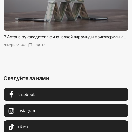
В Астане руководителя финансовой пирамиды приговорили к...
Ноябрь 28, 2024
chat_bubble
0
visibility
12
Следуйте за нами
Facebook
Instagram
Tiktok