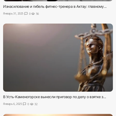
Изнасилование и гибель фитнес-тренера в Актау: главному...
Январь 31, 2025
chat_bubble
0
visibility
56
В Усть-Каменогорске вынесли приговор по делу о взятке з...
Январь 6, 2025
chat_bubble
0
visibility
32