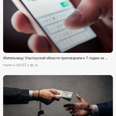
Жительницу Улытауской области приговорили к 7 годам за ...
Апрель 3, 2025
chat_bubble
0
visibility
29