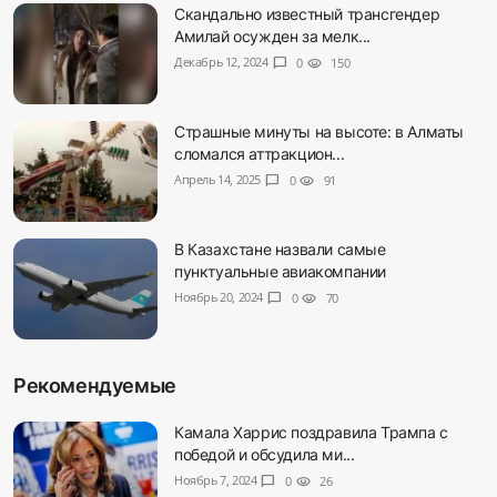
Скандально известный трансгендер
Амилай осужден за мелк...
Декабрь 12, 2024
chat_bubble
0
visibility
150
Страшные минуты на высоте: в Алматы
сломался аттракцион...
Апрель 14, 2025
chat_bubble
0
visibility
91
В Казахстане назвали самые
пунктуальные авиакомпании
Ноябрь 20, 2024
chat_bubble
0
visibility
70
Рекомендуемые
Камала Харрис поздравила Трампа с
победой и обсудила ми...
Ноябрь 7, 2024
chat_bubble
0
visibility
26