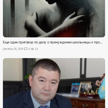
Еще один приговор по делу о принуждении школьницы к про...
Декабрь 26, 2024
chat_bubble
0
visibility
23