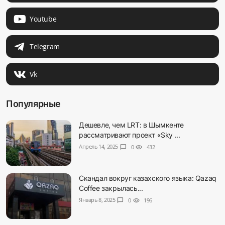
Youtube
Telegram
Vk
Популярные
Дешевле, чем LRT: в Шымкенте
рассматривают проект «Sky ...
Апрель 14, 2025
chat_bubble
0
visibility
432
Скандал вокруг казахского языка: Qazaq
Coffee закрылась...
Январь 8, 2025
chat_bubble
0
visibility
196