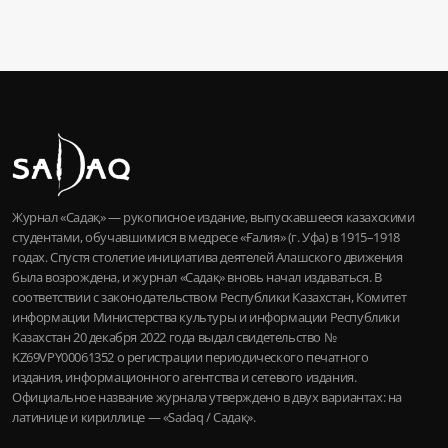
Журнал «Садақ» — рукописное издание, выпускавшееся казахскими
студентами, обучавшимися в медресе «Ғалия» (г. Уфа) в 1915–1918
годах. Спустя столетие инициатива деятелей Алашского движения
была возрождена, и журнал «Садақ» вновь начал издаваться. В
соответствии с законодательством Республики Казахстан, Комитет
информации Министерства культуры и информации Республики
Казахстан 20 декабря 2022 года выдал свидетельство №
KZ69VPY00061352 о регистрации периодического печатного
издания, информационного агентства и сетевого издания.
Официальное название журнала утверждено в двух вариантах: на
латинице и кириллице — «Sadaq / Садақ».