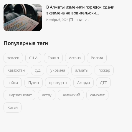
В Алматы изменили порядок сдачи
экзамена на водительски...
Ноябрь 6, 2024
chat_bubble
0
visibility
25
Популярные теги
токаев
США
Трамп
Астана
Россия
Казахстан
суд
украина
алматы
пожар
война
Путин
президент
Акорда
ДТП
Шерзат Полат
Актау
Зеленский
самолет
Китай