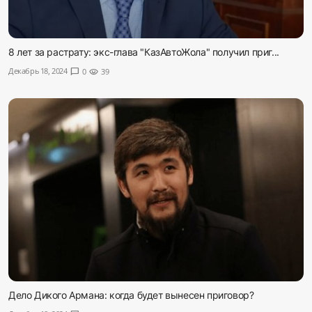
8 лет за растрату: экс-глава "КазАвтоЖола" получил приг...
Декабрь 18, 2024
chat_bubble
0
visibility
39
Дело Дикого Армана: когда будет вынесен приговор?