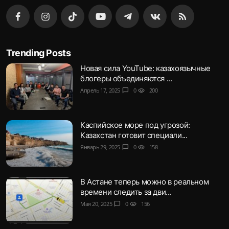
Trending Posts
Новая сила YouTube: казахоязычные
блогеры объединяются ...
Апрель 17, 2025
chat_bubble
0
visibility
200
Каспийское море под угрозой:
Казахстан готовит специали...
Январь 29, 2025
chat_bubble
0
visibility
158
В Астане теперь можно в реальном
времени следить за дви...
Мая 20, 2025
chat_bubble
0
visibility
156