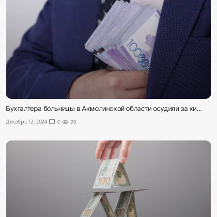
Бухгалтера больницы в Акмолинской области осудили за хи...
Декабрь 12, 2024
chat_bubble
0
visibility
29