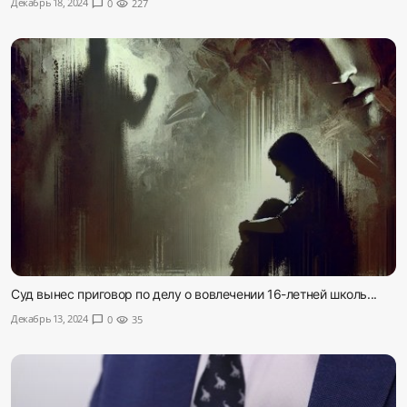
Декабрь 18, 2024
chat_bubble
0
visibility
227
Суд вынес приговор по делу о вовлечении 16-летней школь...
Декабрь 13, 2024
chat_bubble
0
visibility
35