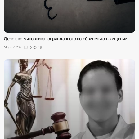
Дело экс-чиновника, оправданного по обвинению в хищении...
Март 7, 2025
chat_bubble
0
visibility
19