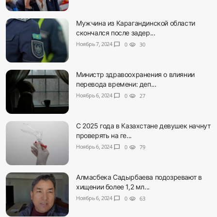
Мужчина из Карагандинской области
скончался после задер...
Ноябрь 7, 2024
chat_bubble
0
visibility
30
Министр здравоохранения о влиянии
перевода времени: деп...
Ноябрь 6, 2024
chat_bubble
0
visibility
27
С 2025 года в Казахстане девушек начнут
проверять на ге...
Ноябрь 6, 2024
chat_bubble
0
visibility
79
Алмасбека Садырбаева подозревают в
хищении более 1,2 мл...
Ноябрь 6, 2024
chat_bubble
0
visibility
63