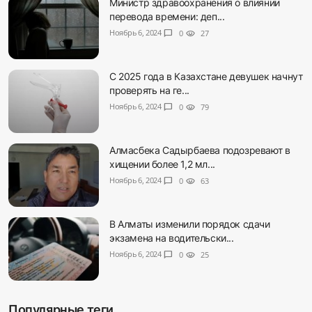
Министр здравоохранения о влиянии
перевода времени: деп...
Ноябрь 6, 2024
chat_bubble
0
visibility
27
С 2025 года в Казахстане девушек начнут
проверять на ге...
Ноябрь 6, 2024
chat_bubble
0
visibility
79
Алмасбека Садырбаева подозревают в
хищении более 1,2 мл...
Ноябрь 6, 2024
chat_bubble
0
visibility
63
В Алматы изменили порядок сдачи
экзамена на водительски...
Ноябрь 6, 2024
chat_bubble
0
visibility
25
Популярные теги