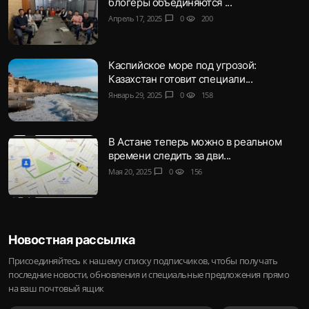
блогеры объединяются ...
Апрель 17, 2025
chat_bubble
0
visibility
200
Каспийское море под угрозой:
Казахстан готовит специали...
Январь 29, 2025
chat_bubble
0
visibility
158
В Астане теперь можно в реальном
времени следить за дви...
Мая 20, 2025
chat_bubble
0
visibility
156
Новостная рассылка
Присоединяйтесь к нашему списку подписчиков, чтобы получать
последние новости, обновления и специальные предложения прямо
на ваш почтовый ящик