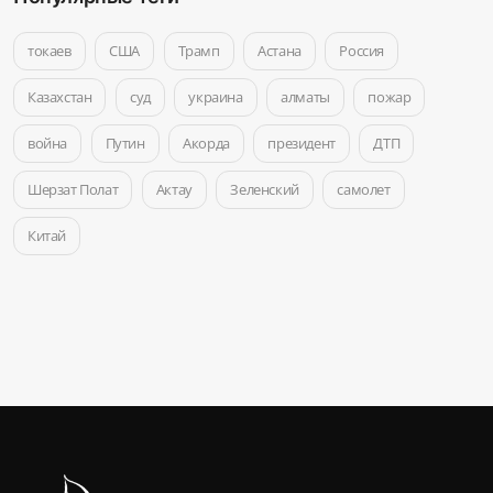
токаев
США
Трамп
Астана
Россия
Казахстан
суд
украина
алматы
пожар
война
Путин
Акорда
президент
ДТП
Шерзат Полат
Актау
Зеленский
самолет
Китай