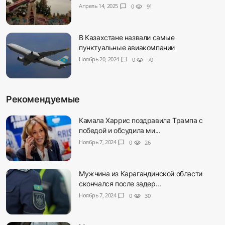
Апрель 14, 2025
chat_bubble
0
visibility
91
В Казахстане назвали самые
пунктуальные авиакомпании
Ноябрь 20, 2024
chat_bubble
0
visibility
70
Рекомендуемые
Камала Харрис поздравила Трампа с
победой и обсудила ми...
Ноябрь 7, 2024
chat_bubble
0
visibility
26
Мужчина из Карагандинской области
скончался после задер...
Ноябрь 7, 2024
chat_bubble
0
visibility
30