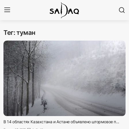
Тег: туман
Авторизоваться
Регистр
Главная
Наши контакты
Новости
Политика
Галерея
Экономика
В 14 областях Казахстана и Астане объявлено штормовое п...