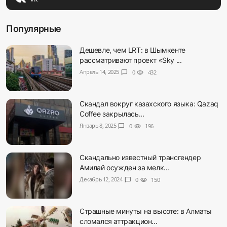
Популярные
Дешевле, чем LRT: в Шымкенте
рассматривают проект «Sky ...
Апрель 14, 2025
chat_bubble
0
visibility
432
Скандал вокруг казахского языка: Qazaq
Coffee закрылась...
Январь 8, 2025
chat_bubble
0
visibility
196
Скандально известный трансгендер
Амилай осужден за мелк...
Декабрь 12, 2024
chat_bubble
0
visibility
150
Страшные минуты на высоте: в Алматы
сломался аттракцион...