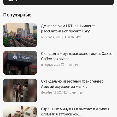
Популярные
Дешевле, чем LRT: в Шымкенте
рассматривают проект «Sky ...
Апрель 14, 2025
chat_bubble
0
visibility
432
Скандал вокруг казахского языка: Qazaq
Coffee закрылась...
Январь 8, 2025
chat_bubble
0
visibility
196
Скандально известный трансгендер
Амилай осужден за мелк...
Декабрь 12, 2024
chat_bubble
0
visibility
149
Страшные минуты на высоте: в Алматы
сломался аттракцион...