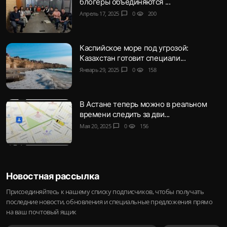
блогеры объединяются ...
Апрель 17, 2025
chat_bubble
0
visibility
200
Каспийское море под угрозой:
Казахстан готовит специали...
Январь 29, 2025
chat_bubble
0
visibility
158
В Астане теперь можно в реальном
времени следить за дви...
Мая 20, 2025
chat_bubble
0
visibility
156
Новостная рассылка
Присоединяйтесь к нашему списку подписчиков, чтобы получать
последние новости, обновления и специальные предложения прямо
на ваш почтовый ящик