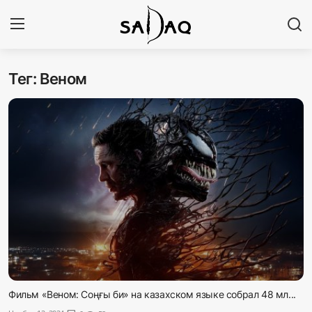
Тег: Веном
Авторизоваться
Регистр
Главная
Наши контакты
Новости
Политика
Галерея
Экономика
Фильм «Веном: Соңғы би» на казахском языке собрал 48 мл...