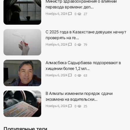
Министр здравоохранения о влиянии
перевода времени: деп...
Ноябрь 6, 2024
chat_bubble
0
visibility
27
С 2025 года в Казахстане девушек начнут
проверять на ге...
Ноябрь 6, 2024
chat_bubble
0
visibility
79
Алмасбека Садырбаева подозревают в
хищении более 1,2 мл...
Ноябрь 6, 2024
chat_bubble
0
visibility
63
В Алматы изменили порядок сдачи
экзамена на водительски...
Ноябрь 6, 2024
chat_bubble
0
visibility
25
Популярные теги