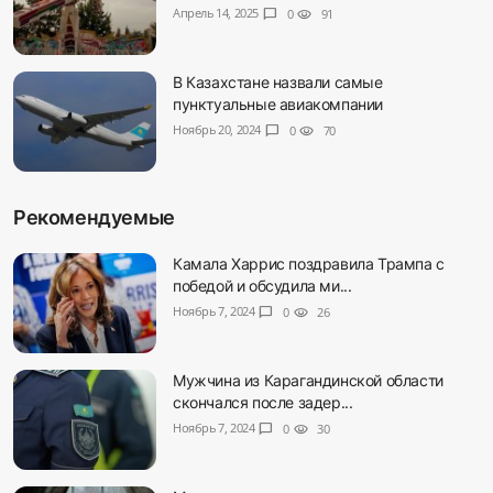
Апрель 14, 2025
chat_bubble
0
visibility
91
В Казахстане назвали самые
пунктуальные авиакомпании
Ноябрь 20, 2024
chat_bubble
0
visibility
70
Рекомендуемые
Камала Харрис поздравила Трампа с
победой и обсудила ми...
Ноябрь 7, 2024
chat_bubble
0
visibility
26
Мужчина из Карагандинской области
скончался после задер...
Ноябрь 7, 2024
chat_bubble
0
visibility
30