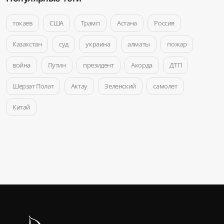
токаев
США
Трамп
Астана
Россия
Казахстан
суд
украина
алматы
пожар
война
Путин
президент
Акорда
ДТП
Шерзат Полат
Актау
Зеленский
самолет
Китай