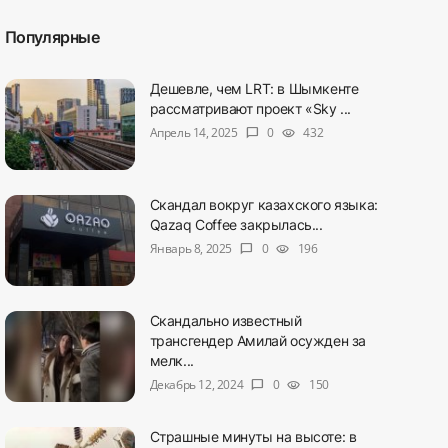
Популярные
Дешевле, чем LRT: в Шымкенте
рассматривают проект «Sky ...
Апрель 14, 2025
0
432
chat_bubble
visibility
Скандал вокруг казахского языка:
Qazaq Coffee закрылась...
Январь 8, 2025
0
196
chat_bubble
visibility
Скандально известный
трансгендер Амилай осужден за
мелк...
Декабрь 12, 2024
0
150
chat_bubble
visibility
Страшные минуты на высоте: в