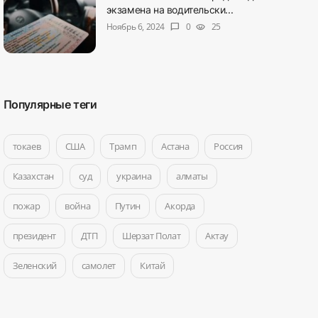
экзамена на водительски...
Ноябрь 6, 2024
0
25
chat_bubble
visibility
Популярные теги
токаев
США
Трамп
Астана
Россия
Казахстан
суд
украина
алматы
пожар
война
Путин
Акорда
президент
ДТП
Шерзат Полат
Актау
Зеленский
самолет
Китай