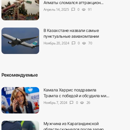
Алматы сломался аттракцион...
Апрель 14, 2025
0
91
chat_bubble
visibility
В Казахстане назвали самые
пунктуальные авиакомпании
Ноябрь 20, 2024
0
70
chat_bubble
visibility
Рекомендуемые
Камала Харрис поздравила
Трампа с победой и обсудила ми...
Ноябрь 7, 2024
0
26
chat_bubble
visibility
Мужчина из Карагандинской
области скончался после задер...