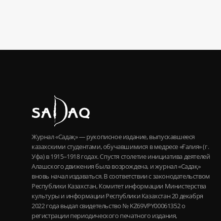
Журнал «Садақ» — рукописное издание, выпускавшееся
казахскими студентами, обучавшимися в медресе «Ғалия» (г.
Уфа) в 1915–1918 годах. Спустя столетие инициатива деятелей
Алашского движения была возрождена, и журнал «Садақ»
вновь начал издаваться. В соответствии с законодательством
Республики Казахстан, Комитет информации Министерства
культуры и информации Республики Казахстан 20 декабря
2022 года выдал свидетельство № KZ69VPY00061352 о
регистрации периодического печатного издания,