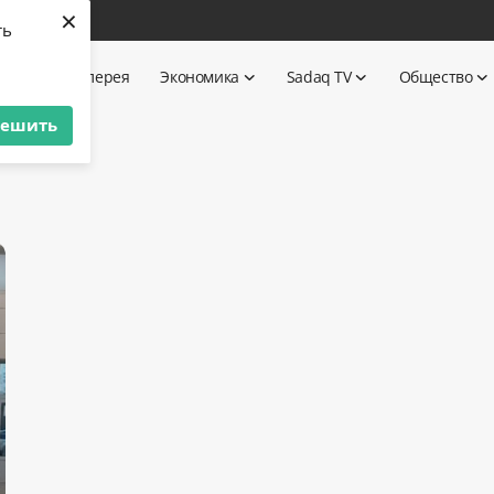
×
ть
ика
Галерея
Экономика
Sadaq TV
Общество
решить