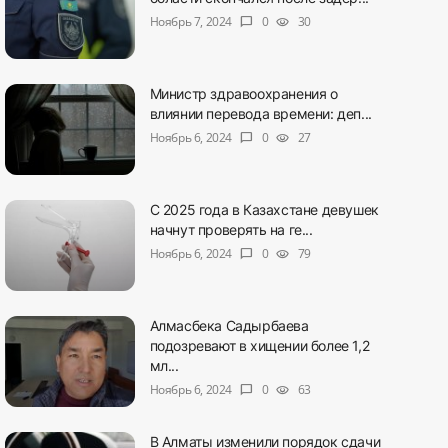
Ноябрь 7, 2024
0
30
chat_bubble
visibility
Министр здравоохранения о
влиянии перевода времени: деп...
Ноябрь 6, 2024
0
27
chat_bubble
visibility
С 2025 года в Казахстане девушек
начнут проверять на ге...
Ноябрь 6, 2024
0
79
chat_bubble
visibility
Алмасбека Садырбаева
подозревают в хищении более 1,2
мл...
Ноябрь 6, 2024
0
63
chat_bubble
visibility
В Алматы изменили порядок сдачи