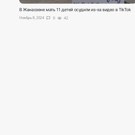
В Жанаозене мать 11 детей осудили из-за видео в TikTok
Sadaq TV
Ноябрь 8, 2024
0
42
chat_bubble
visibility
Общество
Спорт
Мир
Русский