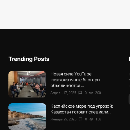
Trending Posts
Новая сила YouTube:
казахоязычные блогеры
объединяются ...
Апрель 17, 2025
0
200
chat_bubble
visibility
Каспийское море под угрозой:
Казахстан готовит специали...
Январь 29, 2025
0
158
chat_bubble
visibility