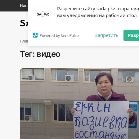
Наши контакты
Разрешите сайту sadaq.kz отправля
вам уведомления на рабочий стол
Главная
Новости
Полит
Регистр
Запретить
Раз
Powered by SendPulse
Авторизоваться
Главная
видео
Тег: видео
Главная
Наши контакты
Новости
Политика
Галерея
Экономика