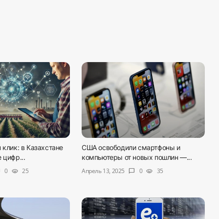
 клик: в Казахстане
США освободили смартфоны и
 цифр...
компьютеры от новых пошлин —...
Апрель 13, 2025
0
25
0
35
le
visibility
chat_bubble
visibility