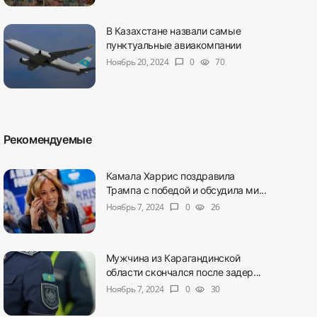
В Казахстане назвали самые
пунктуальные авиакомпании
Ноябрь 20, 2024
0
70
chat_bubble
visibility
Рекомендуемые
Камала Харрис поздравила
Трампа с победой и обсудила ми...
Ноябрь 7, 2024
0
26
chat_bubble
visibility
Мужчина из Карагандинской
области скончался после задер...
Ноябрь 7, 2024
0
30
chat_bubble
visibility