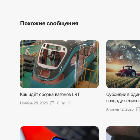
Похожие сообщения
Как идёт сборка вагонов LRT
Субсидии в один
создадут единое
Ноябрь 29, 2025
0
0
chat_bubble
visibility
Апрель 12, 2025
chat_bubb