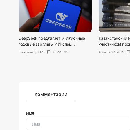
DeepSeek предлагает миллионные
Казахстанский 
годовые зарплаты ИИ-спец...
участником прог
Февраль 5, 2025
Апрель 22, 2025
0
44
chat_bubble
visibility
chat_bubb
Комментарии
Имя