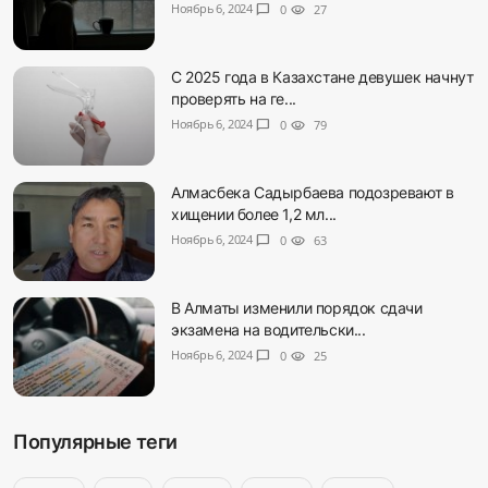
Ноябрь 6, 2024
chat_bubble
0
visibility
27
С 2025 года в Казахстане девушек начнут
проверять на ге...
Ноябрь 6, 2024
chat_bubble
0
visibility
79
Алмасбека Садырбаева подозревают в
хищении более 1,2 мл...
Ноябрь 6, 2024
chat_bubble
0
visibility
63
В Алматы изменили порядок сдачи
экзамена на водительски...
Ноябрь 6, 2024
chat_bubble
0
visibility
25
Популярные теги