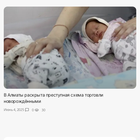
В Алматы раскрыта преступная схема торговли
новорождёнными
Июнь 4, 2025
chat_bubble
0
visibility
30