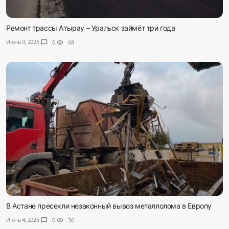
Ремонт трассы Атырау – Уральск займёт три года
Июнь 9, 2025
chat_bubble
0
visibility
68
В Астане пресекли незаконный вывоз металлолома в Европу
Июнь 4, 2025
chat_bubble
0
visibility
36