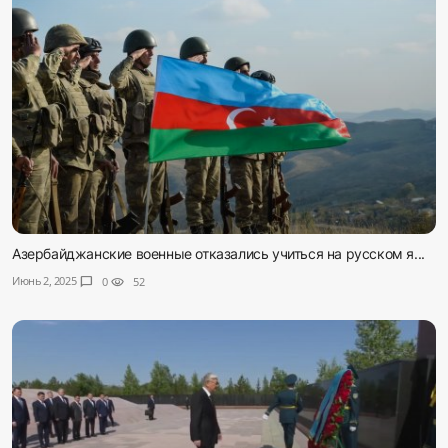
Азербайджанские военные отказались учиться на русском я...
Июнь 2, 2025
chat_bubble
0
visibility
52