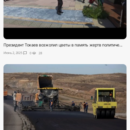
Президент Токаев возжолил цветы в память жертв политиче...
Июнь 2, 2025
chat_bubble
0
visibility
28