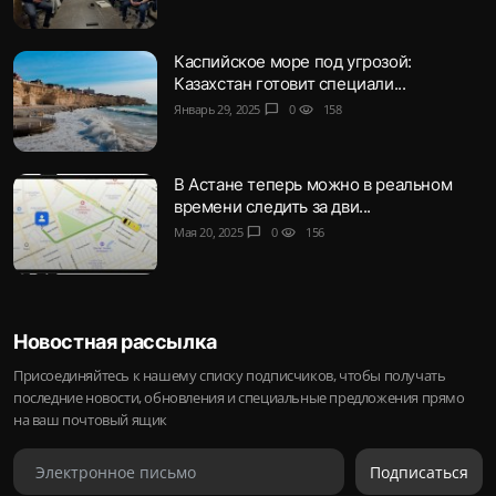
Каспийское море под угрозой:
Казахстан готовит специали...
Январь 29, 2025
chat_bubble
0
visibility
158
В Астане теперь можно в реальном
времени следить за дви...
Мая 20, 2025
chat_bubble
0
visibility
156
Новостная рассылка
Присоединяйтесь к нашему списку подписчиков, чтобы получать
последние новости, обновления и специальные предложения прямо
на ваш почтовый ящик
Подписаться