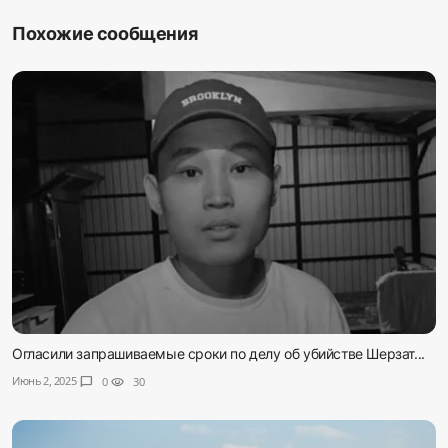
Похожие сообщения
Огласили запрашиваемые сроки по делу об убийстве Шерзат...
Июнь 2, 2025
chat_bubble
0
visibility
30