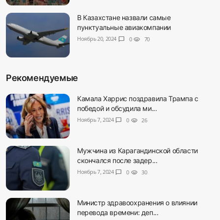
В Казахстане назвали самые
пунктуальные авиакомпании
Ноябрь 20, 2024
chat_bubble
0
visibility
70
Рекомендуемые
Камала Харрис поздравила Трампа с
победой и обсудила ми...
Ноябрь 7, 2024
chat_bubble
0
visibility
26
Мужчина из Карагандинской области
скончался после задер...
Ноябрь 7, 2024
chat_bubble
0
visibility
30
Министр здравоохранения о влиянии
перевода времени: деп...