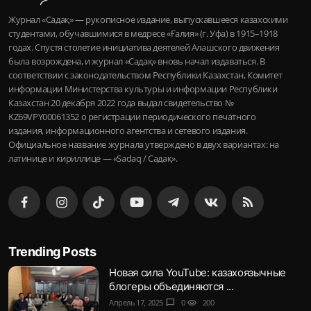
Журнал «Садақ» — рукописное издание, выпускавшееся казахскими
студентами, обучавшимися в медресе «Ғалия» (г. Уфа) в 1915–1918
годах. Спустя столетие инициатива деятелей Алашского движения
была возрождена, и журнал «Садақ» вновь начал издаваться. В
соответствии с законодательством Республики Казахстан, Комитет
информации Министерства культуры и информации Республики
Казахстан 20 декабря 2022 года выдал свидетельство №
KZ69VPY00061352 о регистрации периодического печатного
издания, информационного агентства и сетевого издания.
Официальное название журнала утверждено в двух вариантах: на
латинице и кириллице — «Sadaq / Садақ».
Trending Posts
Новая сила YouTube: казахоязычные
блогеры объединяются ...
Апрель 17, 2025
chat_bubble
0
visibility
200