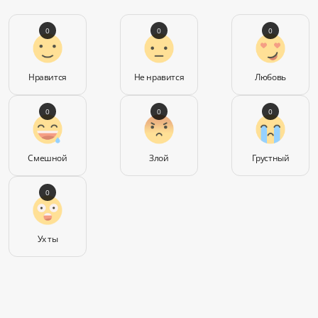
0
0
0
Нравится
Не нравится
Любовь
0
0
0
Смешной
Злой
Грустный
0
Ух ты