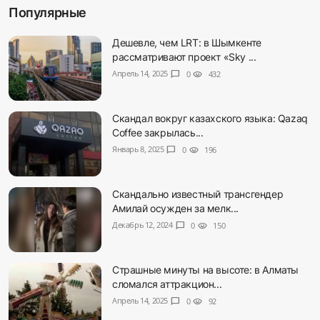
Популярные
Дешевле, чем LRT: в Шымкенте
рассматривают проект «Sky ...
Апрель 14, 2025
chat_bubble
0
visibility
432
Скандал вокруг казахского языка: Qazaq
Coffee закрылась...
Январь 8, 2025
chat_bubble
0
visibility
196
Скандально известный трансгендер
Амилай осужден за мелк...
Декабрь 12, 2024
chat_bubble
0
visibility
150
Страшные минуты на высоте: в Алматы
сломался аттракцион...
Апрель 14, 2025
chat_bubble
0
visibility
92