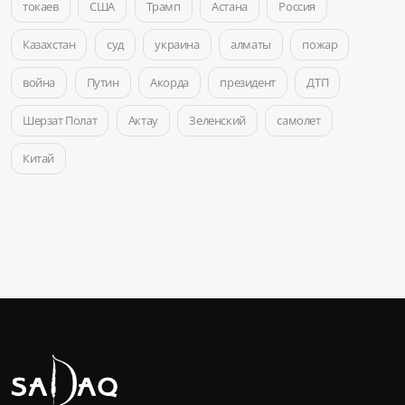
токаев
США
Трамп
Астана
Россия
Казахстан
суд
украина
алматы
пожар
война
Путин
Акорда
президент
ДТП
Шерзат Полат
Актау
Зеленский
самолет
Китай