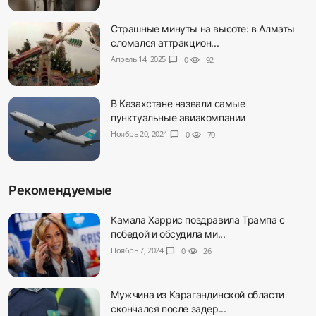
Страшные минуты на высоте: в Алматы
сломался аттракцион...
Апрель 14, 2025
chat_bubble
0
visibility
92
В Казахстане назвали самые
пунктуальные авиакомпании
Ноябрь 20, 2024
chat_bubble
0
visibility
70
Рекомендуемые
Камала Харрис поздравила Трампа с
победой и обсудила ми...
Ноябрь 7, 2024
chat_bubble
0
visibility
26
Мужчина из Карагандинской области
скончался после задер...