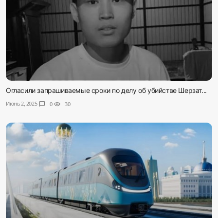
Огласили запрашиваемые сроки по делу об убийстве Шерзат...
Июнь 2, 2025
chat_bubble
0
visibility
30