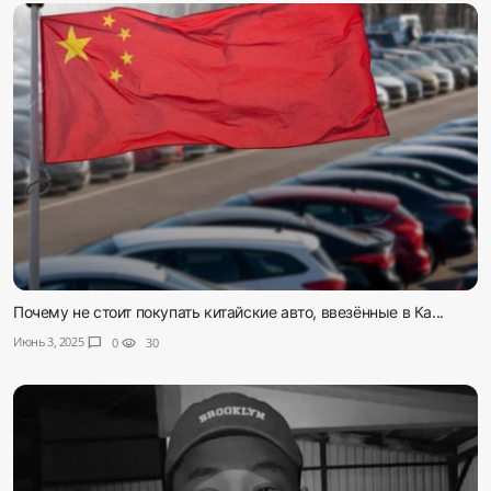
Почему не стоит покупать китайские авто, ввезённые в Ка...
Июнь 3, 2025
chat_bubble
0
visibility
30