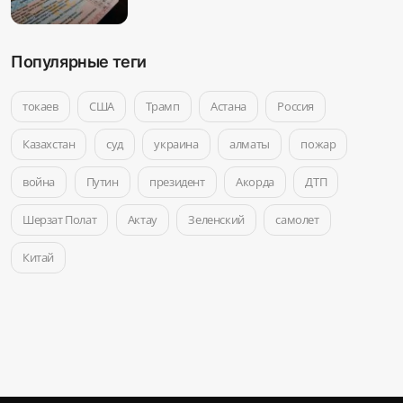
Популярные теги
токаев
США
Трамп
Астана
Россия
Казахстан
суд
украина
алматы
пожар
война
Путин
президент
Акорда
ДТП
Шерзат Полат
Актау
Зеленский
самолет
Китай