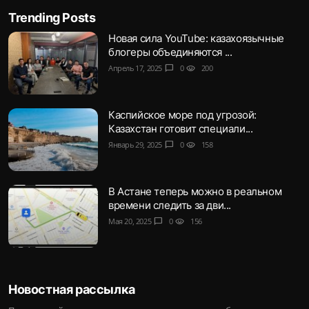
Trending Posts
Новая сила YouTube: казахоязычные
блогеры объединяются ...
Апрель 17, 2025
chat_bubble
0
visibility
200
Каспийское море под угрозой:
Казахстан готовит специали...
Январь 29, 2025
chat_bubble
0
visibility
158
В Астане теперь можно в реальном
времени следить за дви...
Мая 20, 2025
chat_bubble
0
visibility
156
Новостная рассылка