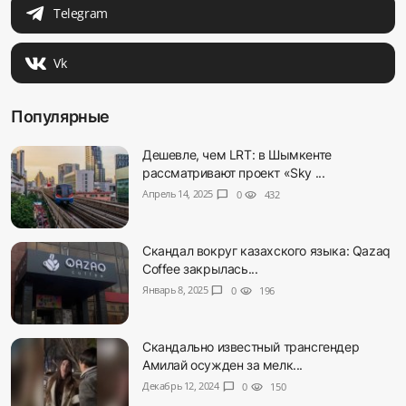
Telegram
Vk
Популярные
Дешевле, чем LRT: в Шымкенте
рассматривают проект «Sky ...
Апрель 14, 2025
chat_bubble
0
visibility
432
Скандал вокруг казахского языка: Qazaq
Coffee закрылась...
Январь 8, 2025
chat_bubble
0
visibility
196
Скандально известный трансгендер
Амилай осужден за мелк...
Декабрь 12, 2024
chat_bubble
0
visibility
150