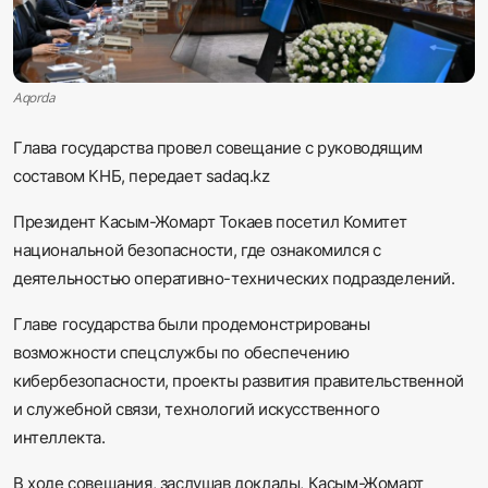
Sadaq TV
Общество
Aqorda
Спорт
Глава государства провел совещание с руководящим
составом КНБ, передает sadaq.kz
Мир
Президент Касым-Жомарт Токаев посетил Комитет
национальной безопасности, где ознакомился с
Русский
деятельностью оперативно-технических подразделений.
Главе государства были продемонстрированы
возможности спецслужбы по обеспечению
кибербезопасности, проекты развития правительственной
и служебной связи, технологий искусственного
интеллекта.
В ходе совещания, заслушав доклады, Касым-Жомарт