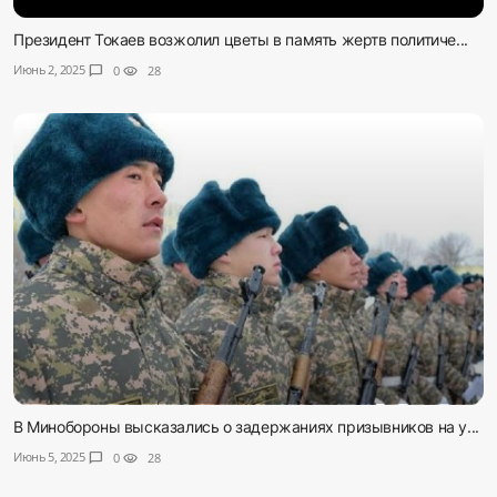
Президент Токаев возжолил цветы в память жертв политиче...
Июнь 2, 2025
chat_bubble
0
visibility
28
В Минобороны высказались о задержаниях призывников на у...
Июнь 5, 2025
chat_bubble
0
visibility
28