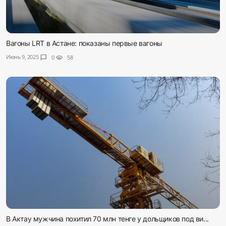
Вагоны LRT в Астане: показаны первые вагоны
Июнь 9, 2025
chat_bubble
0
visibility
58
В Актау мужчина похитил 70 млн тенге у дольщиков под ви...