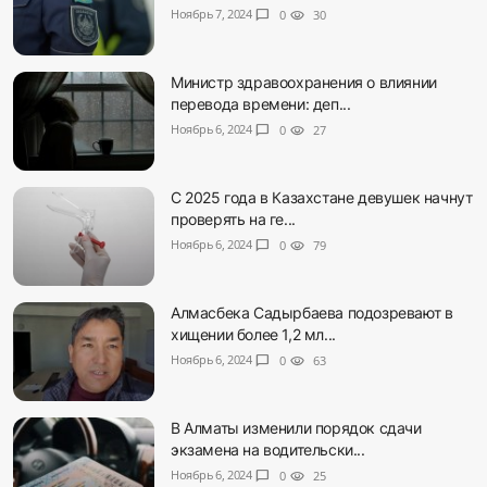
Ноябрь 7, 2024
chat_bubble
0
visibility
30
Министр здравоохранения о влиянии
перевода времени: деп...
Ноябрь 6, 2024
chat_bubble
0
visibility
27
С 2025 года в Казахстане девушек начнут
проверять на ге...
Ноябрь 6, 2024
chat_bubble
0
visibility
79
Алмасбека Садырбаева подозревают в
хищении более 1,2 мл...
Ноябрь 6, 2024
chat_bubble
0
visibility
63
В Алматы изменили порядок сдачи
экзамена на водительски...
Ноябрь 6, 2024
chat_bubble
0
visibility
25