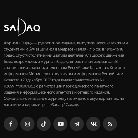
Журнал «Садақ» — рукописное издание, выпускавшееся казахскими
студентами, обучавшимися в медресе «Ғалия» (г. Уфа) в 1915–1918
годах. Спустя столетие инициатива деятелей Алашского движения
была возрождена, и журнал «Садақ» вновь начал издаваться. В
соответствии с законодательством Республики Казахстан, Комитет
информации Министерства культуры и информации Республики
Казахстан 20 декабря 2022 года выдал свидетельство №
KZ69VPY00061352 о регистрации периодического печатного
издания, информационного агентства и сетевого издания.
Официальное название журнала утверждено в двух вариантах: на
латинице и кириллице — «Sadaq / Садақ».