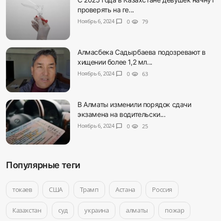
проверять на ге...
Ноябрь 6, 2024
chat_bubble
0
visibility
79
Алмасбека Садырбаева подозревают в
хищении более 1,2 мл...
Ноябрь 6, 2024
chat_bubble
0
visibility
63
В Алматы изменили порядок сдачи
экзамена на водительски...
Ноябрь 6, 2024
chat_bubble
0
visibility
25
Популярные теги
токаев
США
Трамп
Астана
Россия
Казахстан
суд
украина
алматы
пожар