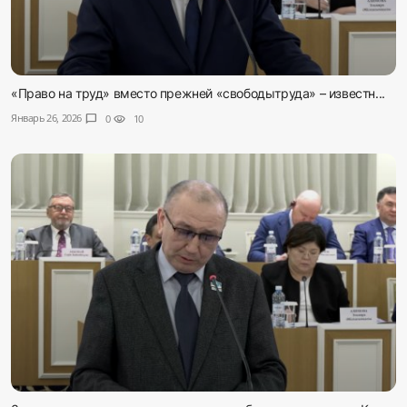
«Право на труд» вместо прежней «свободытруда» – известн...
Январь 26, 2026
chat_bubble
0
visibility
10