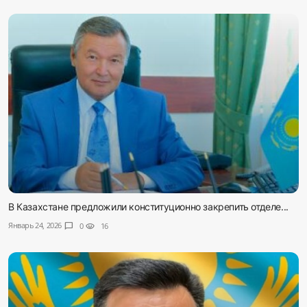
В Казахстане предложили конституционно закрепить отделе...
Январь 24, 2026
chat_bubble
0
visibility
16