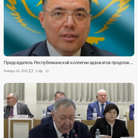
Председатель Республиканской коллегии адвокатов предлож...
Январь 24, 2026
chat_bubble
0
visibility
10