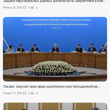
Защита персональных данных должна быть закреплена в Кон...
Январь 26, 2026
chat_bubble
0
visibility
6
Токаев озвучит свои идеи касательно конституционной ре...
Январь 19, 2026
chat_bubble
0
visibility
8