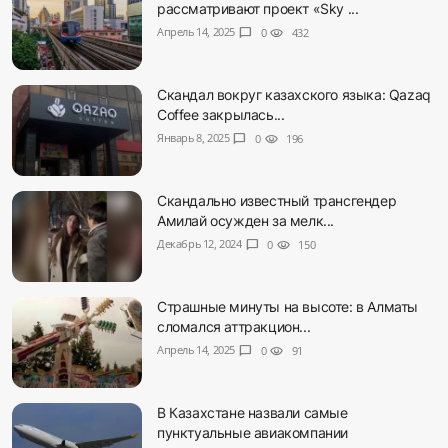
рассматривают проект «Sky ...
Апрель 14, 2025
chat_bubble
0
visibility
432
Скандал вокруг казахского языка: Qazaq
Coffee закрылась...
Январь 8, 2025
chat_bubble
0
visibility
196
Скандально известный трансгендер
Амилай осужден за мелк...
Декабрь 12, 2024
chat_bubble
0
visibility
150
Страшные минуты на высоте: в Алматы
сломался аттракцион...
Апрель 14, 2025
chat_bubble
0
visibility
91
В Казахстане назвали самые
пунктуальные авиакомпании