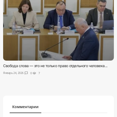
Свобода слова — это не только право отдельного человека...
Январь 24, 2026
chat_bubble
0
visibility
7
Комментарии