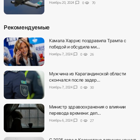
Ноябрь 20, 2024
chat_bubble
0
visibility
70
Рекомендуемые
Камала Харрис поздравила Трампа с
победой и обсудила ми...
Ноябрь 7, 2024
chat_bubble
0
visibility
26
Мужчина из Карагандинской области
скончался после задер...
Ноябрь 7, 2024
chat_bubble
0
visibility
30
Министр здравоохранения о влиянии
перевода времени: деп...
Ноябрь 6, 2024
chat_bubble
0
visibility
27
С 2025 года в Казахстане девушек начнут