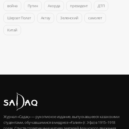
война
Путин
Акорда
президент
ДТП
Шерзат Полат
Актау
Зеленский
самолет
Китай
Журнал «Садақ» — рукописное издание, выпускавшееся казахскими
студентами, обучавшимися в медресе «Ғалия» (г. Уфа) в 1915–1918
годах. Спустя столетие инициатива деятелей Алашского движения