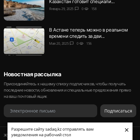
Казахстан готовит специали...
Январь 29, 2025
chat_bubble
0
visibility
158
В Астане теперь можно в реальном
времени следить за дви...
Мая 20, 2025
chat_bubble
0
visibility
156
Новостная рассылка
Присоединяйтесь к нашему списку подписчиков, чтобы получать
последние новости, обновления и специальные предложения прямо
на ваш почтовый ящик
Подписаться
×
Разрешите сайту sadaq.kz отправлять вам
уведомления на рабочий стол
Журнал Sadaq © 2023-2024 Inc.