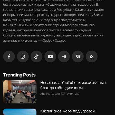
была возрождена, и журнал «Садақ» вновь начал издаваться. В
соответствии с законодательством Республики Казахстан, Комитет
информации Министерства культуры и информации Республики
Казахстан 20 декабря 2022 года выдал свидетельство №
KZ69VPY00061352 о регистрации периодического печатного
издания, информационного агентства и сетевого издания.
Официальное название журнала утверждено в двух вариантах: на
латинице и кириллице — «Sadaq / Садақ».
Trending Posts
Новая сила YouTube: казахоязычные
блогеры объединяются ...
Апрель 17, 2025
chat_bubble
0
visibility
200
Каспийское море под угрозой: