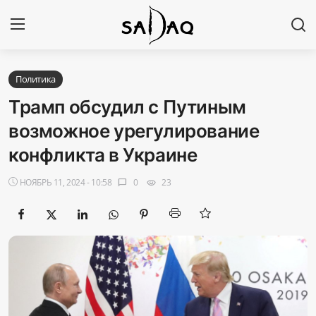
Авторизоваться
Регистр
Политика
Трамп обсудил с Путиным
Главная
возможное урегулирование
конфликта в Украине
Наши контакты
НОЯБРЬ 11, 2024 - 10:58
0
23
chat_bubble
visibility
Новости
Политика
Галерея
Экономика