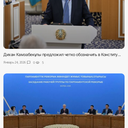
Дихан Камзабекұлы предложил четко обозначить в Конститу...
Январь 24, 2026
chat_bubble
0
visibility
5