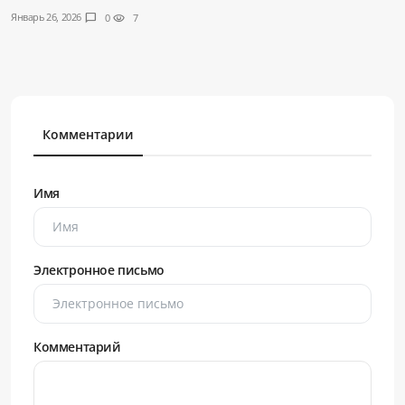
Январь 26, 2026
chat_bubble
0
visibility
7
Комментарии
Имя
Электронное письмо
Комментарий