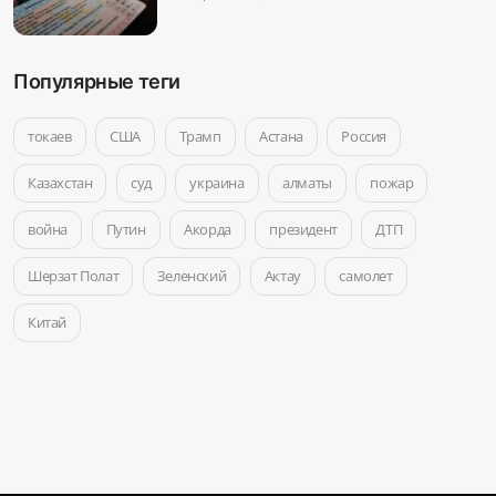
Популярные теги
токаев
США
Трамп
Астана
Россия
Казахстан
суд
украина
алматы
пожар
война
Путин
Акорда
президент
ДТП
Шерзат Полат
Зеленский
Актау
самолет
Китай