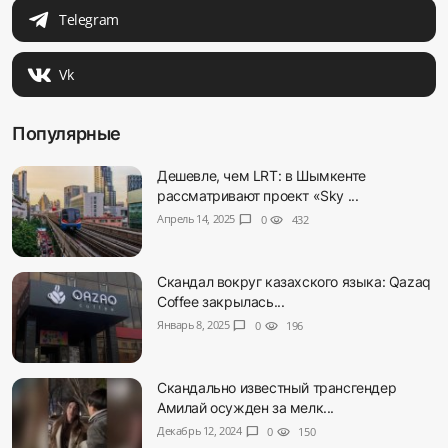
Telegram
Vk
Популярные
Дешевле, чем LRT: в Шымкенте
рассматривают проект «Sky ...
Апрель 14, 2025
chat_bubble
0
visibility
432
Скандал вокруг казахского языка: Qazaq
Coffee закрылась...
Январь 8, 2025
chat_bubble
0
visibility
196
Скандально известный трансгендер
Амилай осужден за мелк...
Декабрь 12, 2024
chat_bubble
0
visibility
150