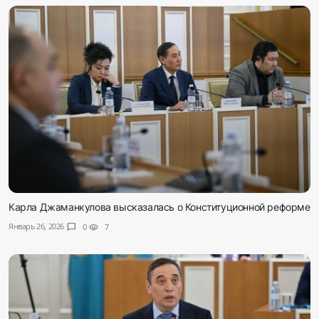
Карла Джаманкулова высказалась о Конституционной реформе
Январь 26, 2026
chat_bubble
0
visibility
7