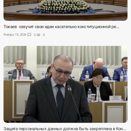
Токаев озвучит свои идеи касательно конституционной ре...
Январь 19, 2026
chat_bubble
0
visibility
8
Защита персональных данных должна быть закреплена в Кон...