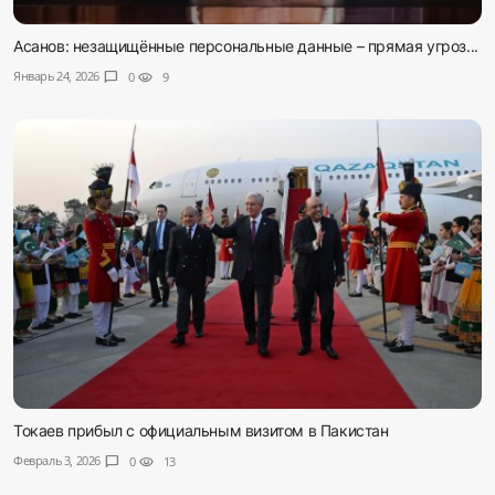
Асанов: незащищённые персональные данные – прямая угроз...
Январь 24, 2026
chat_bubble
0
visibility
9
Токаев прибыл с официальным визитом в Пакистан
Февраль 3, 2026
chat_bubble
0
visibility
13