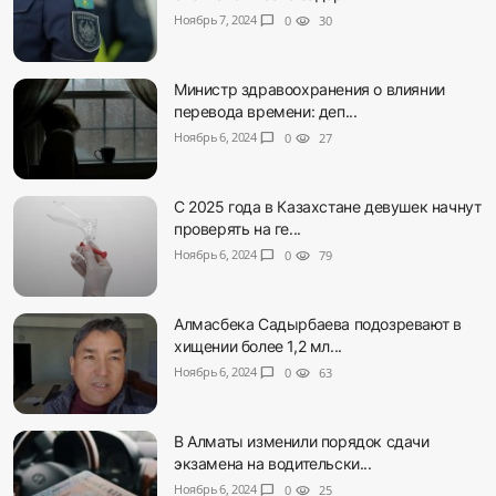
Ноябрь 7, 2024
chat_bubble
0
visibility
30
Министр здравоохранения о влиянии
перевода времени: деп...
Ноябрь 6, 2024
chat_bubble
0
visibility
27
С 2025 года в Казахстане девушек начнут
проверять на ге...
Ноябрь 6, 2024
chat_bubble
0
visibility
79
Алмасбека Садырбаева подозревают в
хищении более 1,2 мл...
Ноябрь 6, 2024
chat_bubble
0
visibility
63
В Алматы изменили порядок сдачи
экзамена на водительски...
Ноябрь 6, 2024
chat_bubble
0
visibility
25