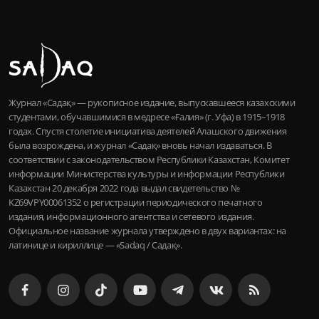
Журнал «Садақ» — рукописное издание, выпускавшееся казахскими
студентами, обучавшимися в медресе «Ғалия» (г. Уфа) в 1915–1918
годах. Спустя столетие инициатива деятелей Алашского движения
была возрождена, и журнал «Садақ» вновь начал издаваться. В
соответствии с законодательством Республики Казахстан, Комитет
информации Министерства культуры и информации Республики
Казахстан 20 декабря 2022 года выдал свидетельство №
KZ69VPY00061352 о регистрации периодического печатного
издания, информационного агентства и сетевого издания.
Официальное название журнала утверждено в двух вариантах: на
латинице и кириллице — «Sadaq / Садақ».