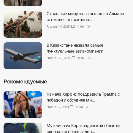
Страшные минуты на высоте: в Алматы
сломался аттракцион...
Апрель 14, 2025
chat_bubble
0
visibility
92
В Казахстане назвали самые
пунктуальные авиакомпании
Ноябрь 20, 2024
chat_bubble
0
visibility
70
Рекомендуемые
Камала Харрис поздравила Трампа с
победой и обсудила ми...
Ноябрь 7, 2024
chat_bubble
0
visibility
26
Мужчина из Карагандинской области
скончался после задер...