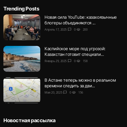
Trending Posts
Новая сила YouTube: казахоязычные
блогеры объединяются ...
Апрель 17, 2025
chat_bubble
0
visibility
200
Каспийское море под угрозой:
Казахстан готовит специали...
Январь 29, 2025
chat_bubble
0
visibility
158
В Астане теперь можно в реальном
времени следить за дви...
Мая 20, 2025
chat_bubble
0
visibility
156
Новостная рассылка