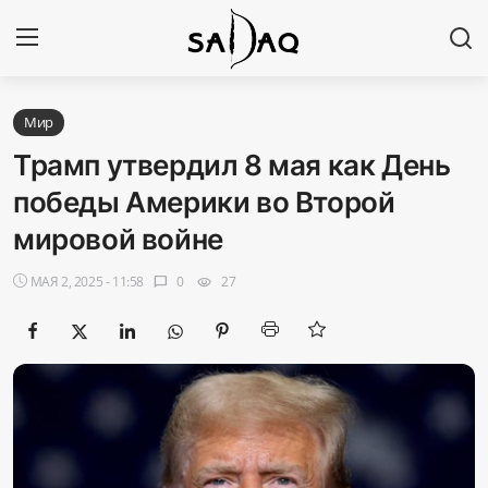
Авторизоваться
Регистр
Мир
Трамп утвердил 8 мая как День
Главная
победы Америки во Второй
мировой войне
Наши контакты
МАЯ 2, 2025 - 11:58
0
27
chat_bubble
visibility
Новости
Политика
Галерея
Экономика