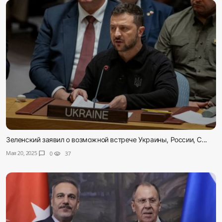
Зеленский заявил о возможной встрече Украины, России, С...
Мая 20, 2025
chat_bubble
0
visibility
37