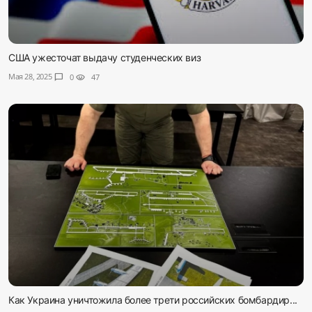
США ужесточат выдачу студенческих виз
Мая 28, 2025
chat_bubble
0
visibility
47
Как Украина уничтожила более трети российских бомбардир...