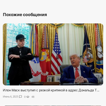
Похожие сообщения
Илон Маск выступил с резкой критикой в адрес Дональда Т...
Июнь 6, 2025
chat_bubble
0
visibility
48