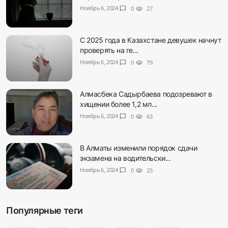
Ноябрь 6, 2024
chat_bubble
0
visibility
27
С 2025 года в Казахстане девушек начнут
проверять на ге...
Ноябрь 6, 2024
chat_bubble
0
visibility
79
Алмасбека Садырбаева подозревают в
хищении более 1,2 мл...
Ноябрь 6, 2024
chat_bubble
0
visibility
63
В Алматы изменили порядок сдачи
экзамена на водительски...
Ноябрь 6, 2024
chat_bubble
0
visibility
25
Популярные теги