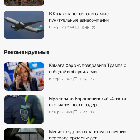
В Казахстане назвали самые
пунктуальные авиакомпании
Ноябрь 20, 2024
chat_bubble
0
visibility
70
Рекомендуемые
Камала Харрис поздравила Трампа с
победой и обсудила ми...
Ноябрь 7, 2024
chat_bubble
0
visibility
26
Мужчина из Карагандинской области
скончался после задер...
Ноябрь 7, 2024
chat_bubble
0
visibility
30
Министр здравоохранения о влиянии
перевода времени: деп...