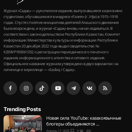
Журнал «Садақ» — рукописное издание, выпускавшееся казахскими
студентами, обучавшимися в медресе «Ғалия» (г. Уфа) в 1915–1918
годах. Спустя столетие инициатива деятелей Алашского движения
была возрождена, и журнал «Садақ» вновь начал издаваться. В
соответствии с законодательством Республики Казахстан, Комитет
информации Министерства культуры и информации Республики
Казахстан 20 декабря 2022 года выдал свидетельство №
KZ69VPY00061352 о регистрации периодического печатного
издания, информационного агентства и сетевого издания.
Официальное название журнала утверждено в двух вариантах: на
латинице и кириллице — «Sadaq / Садақ».
Trending Posts
Новая сила YouTube: казахоязычные
блогеры объединяются ...
Апрель 17, 2025
chat_bubble
0
visibility
200