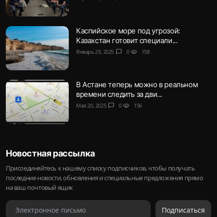
Каспийское море под угрозой:
Казахстан готовит специали...
Январь 29, 2025
chat_bubble
0
visibility
158
В Астане теперь можно в реальном
времени следить за дви...
Мая 20, 2025
chat_bubble
0
visibility
156
Новостная рассылка
Присоединяйтесь к нашему списку подписчиков, чтобы получать
последние новости, обновления и специальные предложения прямо
на ваш почтовый ящик
Подписаться