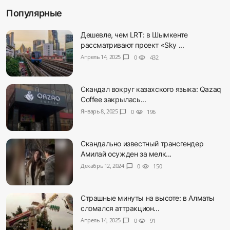
Популярные
Дешевле, чем LRT: в Шымкенте
рассматривают проект «Sky ...
Апрель 14, 2025
chat_bubble
0
visibility
432
Скандал вокруг казахского языка: Qazaq
Coffee закрылась...
Январь 8, 2025
chat_bubble
0
visibility
196
Скандально известный трансгендер
Амилай осужден за мелк...
Декабрь 12, 2024
chat_bubble
0
visibility
150
Страшные минуты на высоте: в Алматы
сломался аттракцион...
Апрель 14, 2025
chat_bubble
0
visibility
91