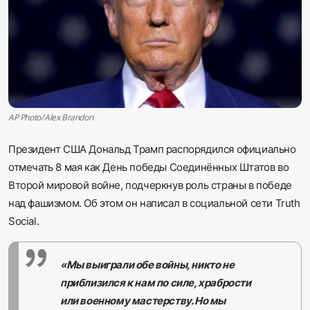
Sadaq TV
Общество
Спорт
Мир
AP Photo/ Alex Brandon
Президент США Дональд Трамп распорядился официально
Русский
отмечать 8 мая как День победы Соединённых Штатов во
Второй мировой войне, подчеркнув роль страны в победе
над фашизмом. Об этом он написал в социальной сети Truth
Social.
«Мы выиграли обе войны, никто не
приблизился к нам по силе, храбрости
или военному мастерству. Но мы