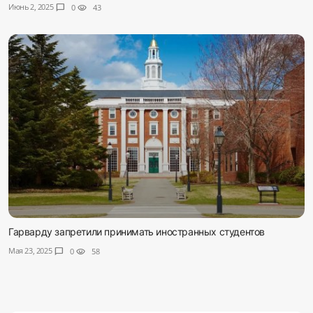
Июнь 2, 2025
chat_bubble
0
visibility
43
Гарварду запретили принимать иностранных студентов
Мая 23, 2025
chat_bubble
0
visibility
58