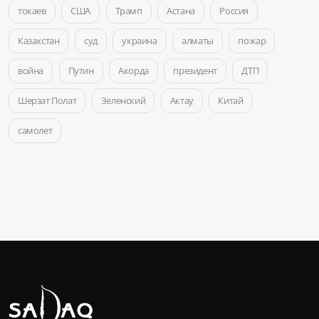
токаев
США
Трамп
Астана
Россия
Казахстан
суд
украина
алматы
пожар
война
Путин
Акорда
президент
ДТП
Шерзат Полат
Зеленский
Актау
Китай
самолет