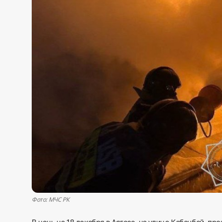
Sadaq TV
Общество
Спорт
Мир
Русский
Фото: МЧС РК