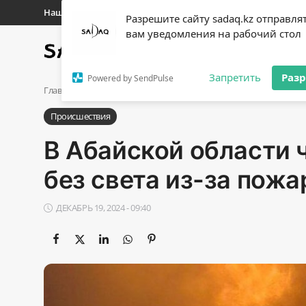
Наши контакты
Разрешите сайту sadaq.kz отправля
вам уведомления на рабочий стол
Главная
Новости
Полит
Регистр
Запретить
Раз
Powered by SendPulse
Авторизоваться
Главная
Происшествия
В Абайской области часть района о
Происшествия
Главная
В Абайской области 
Наши контакты
без света из-за пожа
Новости
ДЕКАБРЬ 19, 2024 - 09:40
Политика
Галерея
Экономика