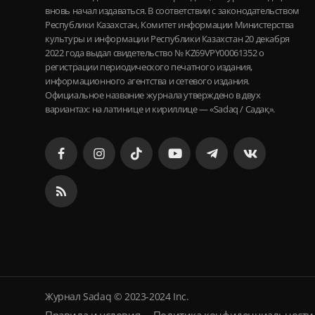
вновь начал издаваться. В соответствии с законодательством
Республики Казахстан, Комитет информации Министерства
культуры и информации Республики Казахстан 20 декабря
2022 года выдал свидетельство № KZ69VPY00061352 о
регистрации периодического печатного издания,
информационного агентства и сетевого издания.
Официальное название журнала утверждено в двух
вариантах: на латинице и кириллице — «Sadaq / Садақ».
Журнал Sadaq © 2023-2024 Inc.
Правила и условия
Политика конфиденциальности