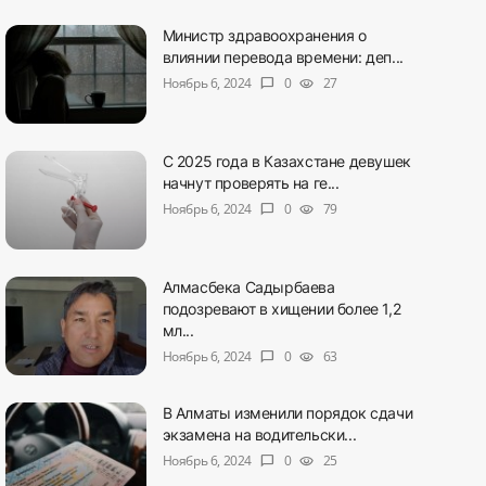
Министр здравоохранения о
влиянии перевода времени: деп...
Ноябрь 6, 2024
0
27
chat_bubble
visibility
С 2025 года в Казахстане девушек
начнут проверять на ге...
Ноябрь 6, 2024
0
79
chat_bubble
visibility
Алмасбека Садырбаева
подозревают в хищении более 1,2
мл...
Ноябрь 6, 2024
0
63
chat_bubble
visibility
В Алматы изменили порядок сдачи
экзамена на водительски...
Ноябрь 6, 2024
0
25
chat_bubble
visibility