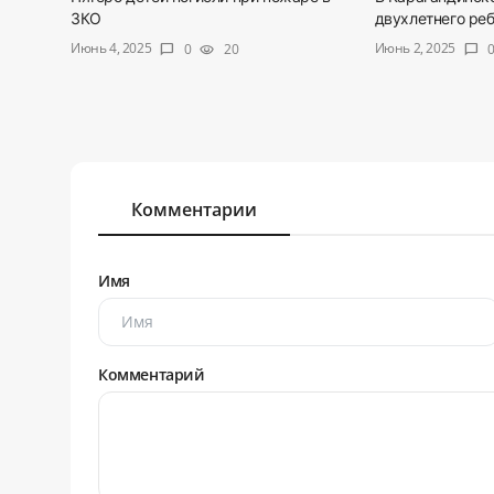
ЗКО
двухлетнего ре
Июнь 4, 2025
Июнь 2, 2025
0
20
chat_bubble
visibility
chat_bubble
Комментарии
Имя
Комментарий