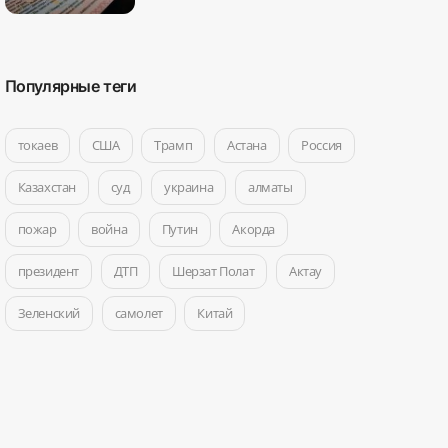
Популярные теги
токаев
США
Трамп
Астана
Россия
Казахстан
суд
украина
алматы
пожар
война
Путин
Акорда
президент
ДТП
Шерзат Полат
Актау
Зеленский
самолет
Китай