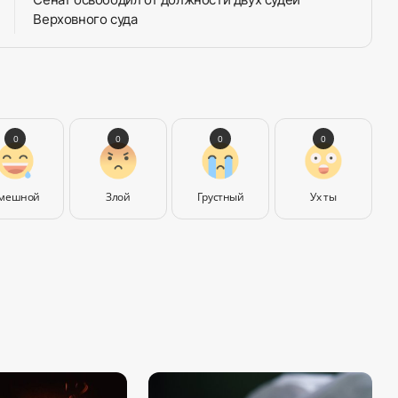
Верховного суда
0
0
0
0
мешной
Злой
Грустный
Ух ты