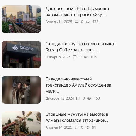
Дешевле, чем LRT: в Шымкенте
рассматривают проект «Sky ...
Апрель 14, 2025
0
432
chat_bubble
visibility
Скандал вокруг казахского языка:
Qazaq Coffee закрылась...
Январь 8, 2025
0
196
chat_bubble
visibility
Скандально известный
трансгендер Амилай осужден за
мелк...
Декабрь 12, 2024
0
150
chat_bubble
visibility
Страшные минуты на высоте: в
Алматы сломался аттракцион...
Апрель 14, 2025
0
91
chat_bubble
visibility