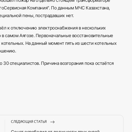
произошёл пожар на отдельно стоящем трансформаторе
оСервисная Компания". По данным МЧС Казахстана,
циальной пены, пострадавших нет.
вёл к отключению электроснабжения в нескольких
о в самом Аягозе. Первоначальные восстановительные
 котельных. На данный момент пять из шести котельных
ершению.
 30 специалистов. Причина возгорания пока остаётся
СЛЕДУЮЩАЯ СТАТЬЯ
Сенат освободил от должности двух судей