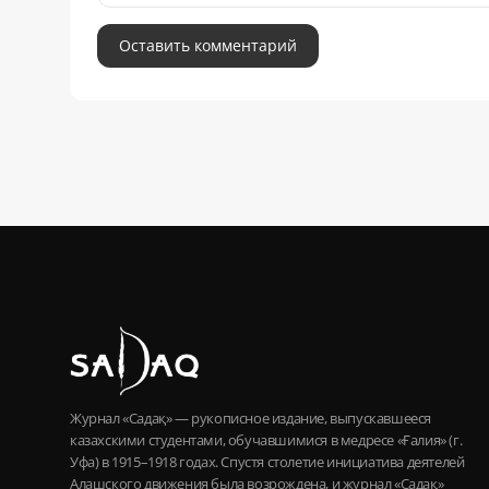
Оставить комментарий
Журнал «Садақ» — рукописное издание, выпускавшееся
казахскими студентами, обучавшимися в медресе «Ғалия» (г.
Уфа) в 1915–1918 годах. Спустя столетие инициатива деятелей
Алашского движения была возрождена, и журнал «Садақ»