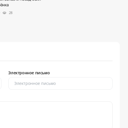
бёнка
0
28
visibility
Электронное письмо