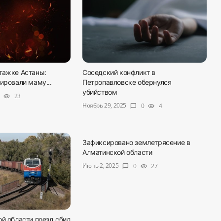
тажке Астаны:
Соседский конфликт в
ировали маму...
Петропавловске обернулся
убийством
23
visibility
Ноябрь 29, 2025
0
4
chat_bubble
visibility
Зафиксировано землетрясение в
Алматинской области
Июнь 2, 2025
0
27
chat_bubble
visibility
й области поезд сбил