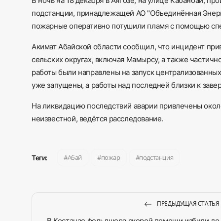
В ночь на 18 декабря в Аягозе, на улице Кабанбай, 
подстанции, принадлежащей АО "Объединённая Энерг
пожарные оперативно потушили пламя с помощью спе
Акимат Абайской области сообщил, что инцидент при
сельских округах, включая Мамырсу, а также частичн
работы были направлены на запуск централизованных
уже запущены, а работы над последней близки к зав
На ликвидацию последствий аварии привлечены около
неизвестной, ведётся расследование.
Абай
пожар
подстанция
Теги:
ПРЕДЫДУЩАЯ СТАТЬЯ
В Костанае фельдшера скорой помощи избили до