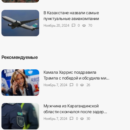
В Казахстане назвали самые
пунктуальные авиакомпании
Ноябрь 20, 2024
0
70
chat_bubble
visibility
Рекомендуемые
Камала Харрис поздравила
Трампа с победой и обсудила ми...
Ноябрь 7, 2024
0
26
chat_bubble
visibility
Мужчина из Карагандинской
области скончался после задер...
Ноябрь 7, 2024
0
30
chat_bubble
visibility