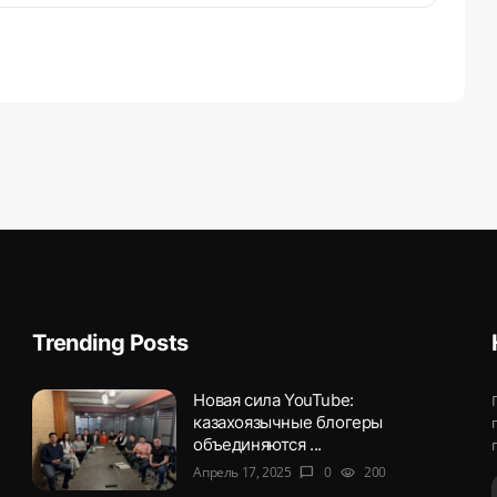
Trending Posts
Новая сила YouTube:
казахоязычные блогеры
объединяются ...
Апрель 17, 2025
0
200
chat_bubble
visibility