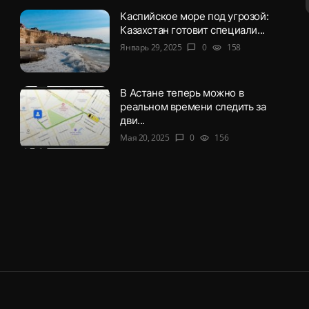
Каспийское море под угрозой:
Казахстан готовит специали...
Январь 29, 2025
0
158
chat_bubble
visibility
В Астане теперь можно в
реальном времени следить за
дви...
Мая 20, 2025
0
156
chat_bubble
visibility