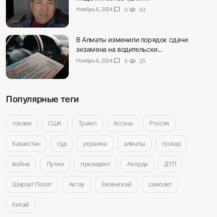
Ноябрь 6, 2024
chat_bubble
0
visibility
63
В Алматы изменили порядок сдачи
экзамена на водительски...
Ноябрь 6, 2024
chat_bubble
0
visibility
25
Популярные теги
токаев
США
Трамп
Астана
Россия
Казахстан
суд
украина
алматы
пожар
война
Путин
президент
Акорда
ДТП
Шерзат Полат
Актау
Зеленский
самолет
Китай