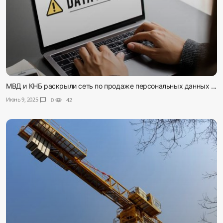
МВД и КНБ раскрыли сеть по продаже персональных данных ...
Июнь 9, 2025
chat_bubble
0
visibility
42