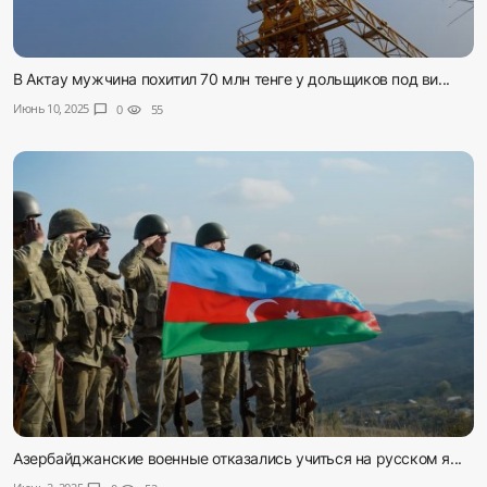
В Актау мужчина похитил 70 млн тенге у дольщиков под ви...
Июнь 10, 2025
chat_bubble
0
visibility
55
Азербайджанские военные отказались учиться на русском я...