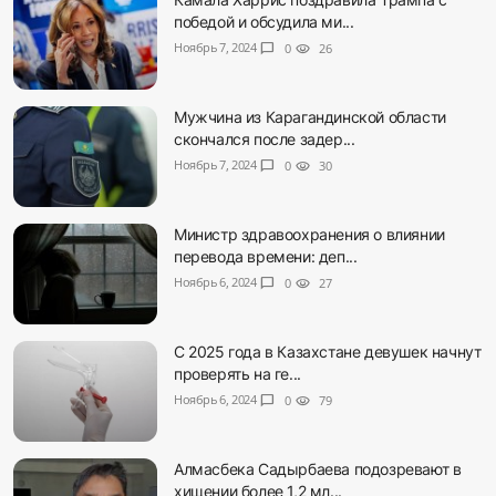
победой и обсудила ми...
Ноябрь 7, 2024
chat_bubble
0
visibility
26
Мужчина из Карагандинской области
скончался после задер...
Ноябрь 7, 2024
chat_bubble
0
visibility
30
Министр здравоохранения о влиянии
перевода времени: деп...
Ноябрь 6, 2024
chat_bubble
0
visibility
27
С 2025 года в Казахстане девушек начнут
проверять на ге...
Ноябрь 6, 2024
chat_bubble
0
visibility
79
Алмасбека Садырбаева подозревают в
хищении более 1,2 мл...