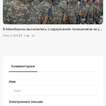
В Минобороны высказались о задержаниях призывников на у...
Июнь 5, 2025
chat_bubble
0
visibility
28
Комментарии
Имя
Электронное письмо