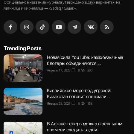
Официальное название журнала утверждено в двух вариантах: на
латинице и кириллице — «Sadaq / Садақ».
Trending Posts
Новая сила YouTube: казахоязычные
блогеры объединяются ...
Апрель 17, 2025
chat_bubble
0
visibility
200
Каспийское море под угрозой:
Казахстан готовит специали...
Январь 29, 2025
chat_bubble
0
visibility
158
В Астане теперь можно в реальном
времени следить за дви...