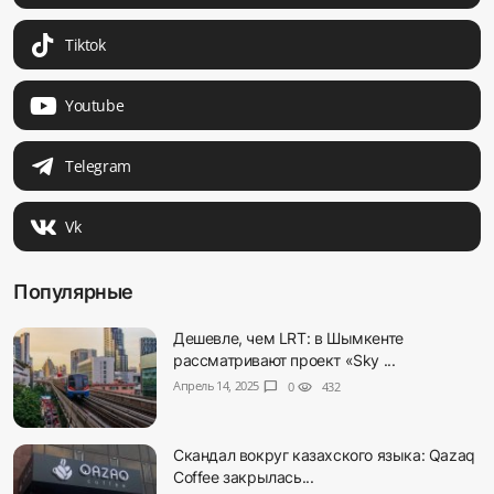
Tiktok
Youtube
Telegram
Vk
Популярные
Дешевле, чем LRT: в Шымкенте
рассматривают проект «Sky ...
Апрель 14, 2025
chat_bubble
0
visibility
432
Скандал вокруг казахского языка: Qazaq
Coffee закрылась...