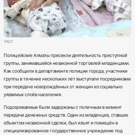
Sadaq TV
Общество
Спорт
ТАСС
Мир
Полицейские Алматы пресекли деятельность преступной
группы, занимавшейся незаконной торговлей младенцами.
Русский
Как сообщили в департаменте полиции города, участники
группы в течение нескольких лет выступали посредниками
при передаче новорождённых от женщин из социально
уязвимых слоёв населения.
Подозреваемые были задержаны с поличным в момент
передачи денежных средств. Один из младенцев, ставших
объектом незаконной сделки, был изъят и помещён в
специализированное государственное учреждение под