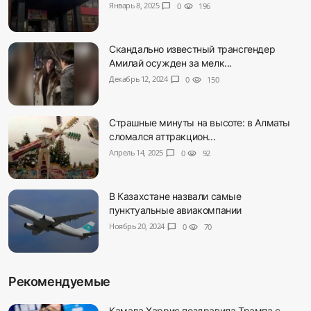
Январь 8, 2025
chat_bubble
0
visibility
196
Скандально известный трансгендер
Амилай осужден за мелк...
Декабрь 12, 2024
chat_bubble
0
visibility
150
Страшные минуты на высоте: в Алматы
сломался аттракцион...
Апрель 14, 2025
chat_bubble
0
visibility
92
В Казахстане назвали самые
пунктуальные авиакомпании
Ноябрь 20, 2024
chat_bubble
0
visibility
70
Рекомендуемые
Камала Харрис поздравила Трампа с