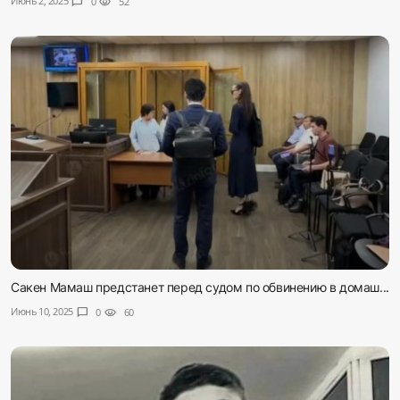
Июнь 2, 2025
chat_bubble
0
visibility
52
Сакен Мамаш предстанет перед судом по обвинению в домаш...
Июнь 10, 2025
chat_bubble
0
visibility
60