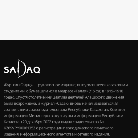
Журнал «Садақ» — рукописное издание, выпускавшееся казахскими
студентами, обучавшимися в медресе «Ғалия» (г. Уфа) в 1915–1918
годах. Спустя столетие инициатива деятелей Алашского движения
была возрождена, и журнал «Садақ» вновь начал издаваться. В
соответствии с законодательством Республики Казахстан, Комитет
информации Министерства культуры и информации Республики
Казахстан 20 декабря 2022 года выдал свидетельство №
KZ69VPY00061352 о регистрации периодического печатного
издания, информационного агентства и сетевого издания.