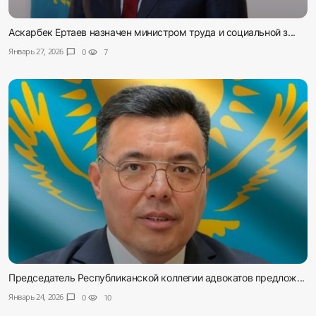
Аскарбек Ертаев назначен министром труда и социальной з...
Январь 27, 2026
chat_bubble
0
visibility
7
Председатель Республиканской коллегии адвокатов предлож...
Январь 24, 2026
chat_bubble
0
visibility
10