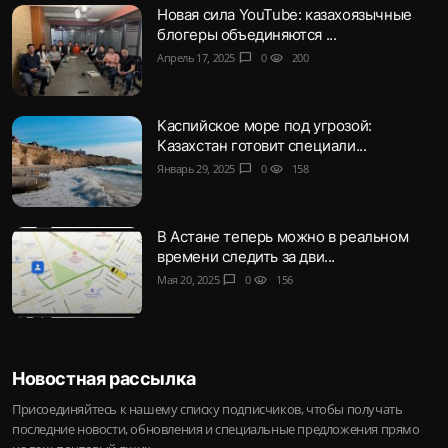
Новая сила YouTube: казахоязычные
блогеры объединяются ...
Апрель 17, 2025
chat_bubble
0
visibility
200
Каспийское море под угрозой:
Казахстан готовит специали...
Январь 29, 2025
chat_bubble
0
visibility
158
В Астане теперь можно в реальном
времени следить за дви...
Мая 20, 2025
chat_bubble
0
visibility
156
Новостная рассылка
Присоединяйтесь к нашему списку подписчиков, чтобы получать
последние новости, обновления и специальные предложения прямо