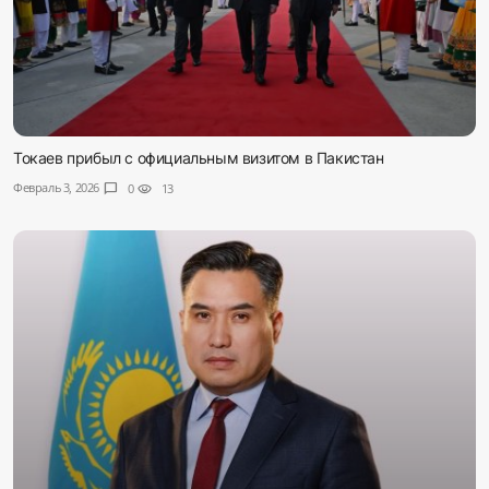
Токаев прибыл с официальным визитом в Пакистан
Февраль 3, 2026
chat_bubble
0
visibility
13