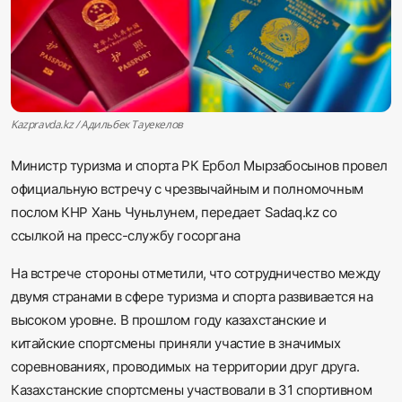
Sadaq TV
Общество
Спорт
Kazpravda.kz / Адильбек Тауекелов
Мир
Министр туризма и спорта РК Ербол Мырзабосынов провел
официальную встречу с чрезвычайным и полномочным
Русский
послом КНР Хань Чуньлунем, передает
Sadaq.kz
со
ссылкой на пресс-службу госоргана
На встрече стороны отметили, что сотрудничество между
двумя странами в сфере туризма и спорта развивается на
высоком уровне. В прошлом году казахстанские и
китайские спортсмены приняли участие в значимых
соревнованиях, проводимых на территории друг друга.
Казахстанские спортсмены участвовали в 31 спортивном