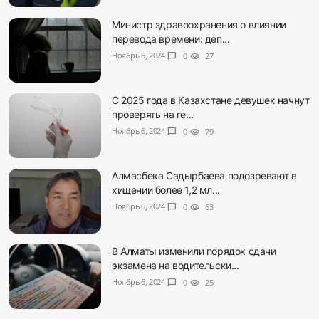
Министр здравоохранения о влиянии
перевода времени: деп...
Ноябрь 6, 2024
chat_bubble
0
visibility
27
С 2025 года в Казахстане девушек начнут
проверять на ге...
Ноябрь 6, 2024
chat_bubble
0
visibility
79
Алмасбека Садырбаева подозревают в
хищении более 1,2 мл...
Ноябрь 6, 2024
chat_bubble
0
visibility
63
В Алматы изменили порядок сдачи
экзамена на водительски...
Ноябрь 6, 2024
chat_bubble
0
visibility
25