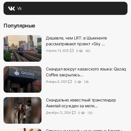
Vk
Популярные
Дешевле, чем LRT: в Шымкенте
рассматривают проект «Sky ...
Апрель 14, 2025
chat_bubble
0
visibility
432
Скандал вокруг казахского языка: Qazaq
Coffee закрылась...
Январь 8, 2025
chat_bubble
0
visibility
196
Скандально известный трансгендер
Амилай осужден за мелк...
Декабрь 12, 2024
chat_bubble
0
visibility
150
Страшные минуты на высоте: в Алматы