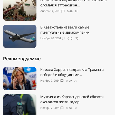
сломался аттракцион...
Апрель 14, 2025
chat_bubble
0
visibility
91
В Казахстане назвали самые
пунктуальные авиакомпании
Ноябрь 20, 2024
chat_bubble
0
visibility
70
Рекомендуемые
Камала Харрис поздравила Трампа с
победой и обсудила ми...
Ноябрь 7, 2024
chat_bubble
0
visibility
26
Мужчина из Карагандинской области
скончался после задер...
Ноябрь 7, 2024
chat_bubble
0
visibility
30