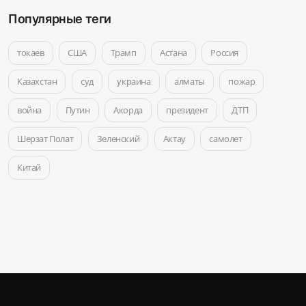
Популярные теги
токаев
США
Трамп
Астана
Россия
Казахстан
суд
украина
алматы
пожар
война
Путин
Акорда
президент
ДТП
Шерзат Полат
Зеленский
Актау
самолет
Китай