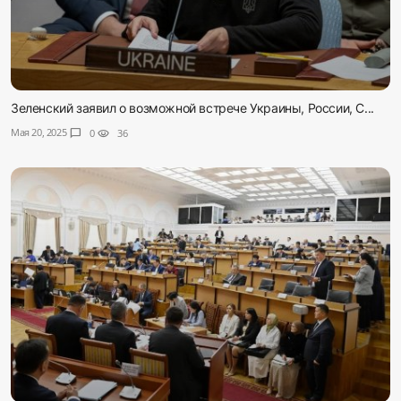
Зеленский заявил о возможной встрече Украины, России, С...
Мая 20, 2025
chat_bubble
0
visibility
36