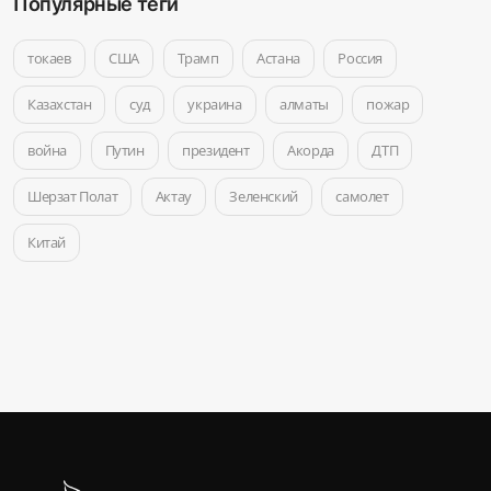
Популярные теги
токаев
США
Трамп
Астана
Россия
Казахстан
суд
украина
алматы
пожар
война
Путин
президент
Акорда
ДТП
Шерзат Полат
Актау
Зеленский
самолет
Китай