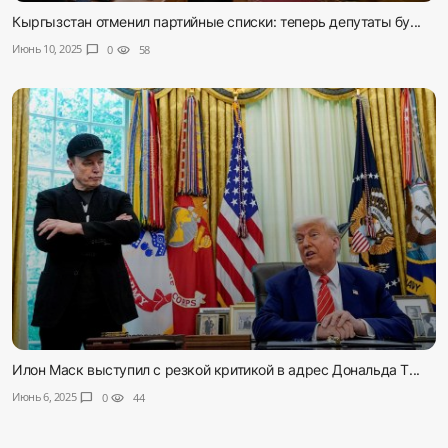
Кыргызстан отменил партийные списки: теперь депутаты бу...
Июнь 10, 2025
chat_bubble
0
visibility
58
Илон Маск выступил с резкой критикой в адрес Дональда Т...
Июнь 6, 2025
chat_bubble
0
visibility
44