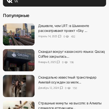
Vk
Популярные
Дешевле, чем LRT: в Шымкенте
рассматривают проект «Sky ...
Апрель 14, 2025
chat_bubble
0
visibility
432
Скандал вокруг казахского языка: Qazaq
Coffee закрылась...
Январь 8, 2025
chat_bubble
0
visibility
196
Скандально известный трансгендер
Амилай осужден за мелк...
Декабрь 12, 2024
chat_bubble
0
visibility
150
Страшные минуты на высоте: в Алматы
сломался аттракцион...