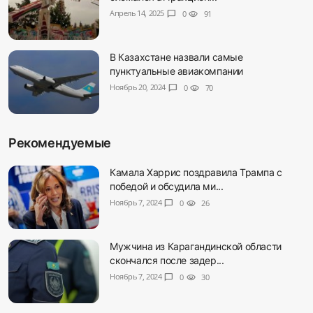
Апрель 14, 2025
chat_bubble
0
visibility
91
В Казахстане назвали самые
пунктуальные авиакомпании
Ноябрь 20, 2024
chat_bubble
0
visibility
70
Рекомендуемые
Камала Харрис поздравила Трампа с
победой и обсудила ми...
Ноябрь 7, 2024
chat_bubble
0
visibility
26
Мужчина из Карагандинской области
скончался после задер...
Ноябрь 7, 2024
chat_bubble
0
visibility
30