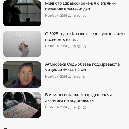
Министр здравоохранения о влиянии
перевода времени: деп...
Ноябрь 6, 2024
chat_bubble
0
visibility
27
С 2025 года в Казахстане девушек начнут
проверять на ге...
Ноябрь 6, 2024
chat_bubble
0
visibility
79
Алмасбека Садырбаева подозревают в
хищении более 1,2 мл...
Ноябрь 6, 2024
chat_bubble
0
visibility
63
В Алматы изменили порядок сдачи
экзамена на водительски...
Ноябрь 6, 2024
chat_bubble
0
visibility
25