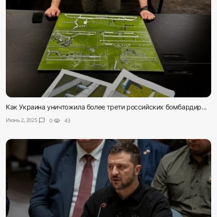
Как Украина уничтожила более трети российских бомбардир...
Июнь 2, 2025
chat_bubble
0
visibility
43