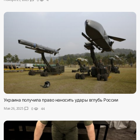
Украина получила право наносить удары вглубь России
Мая 26, 2025
chat_bubble
0
visibility
44