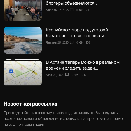
блогеры объединяются ...
Апрель 17, 2025
chat_bubble
0
visibility
200
Каспийское море под угрозой:
Казахстан готовит специали...
Январь 29, 2025
chat_bubble
0
visibility
158
В Астане теперь можно в реальном
времени следить за дви...
Мая 20, 2025
chat_bubble
0
visibility
156
Новостная рассылка
Присоединяйтесь к нашему списку подписчиков, чтобы получать
последние новости, обновления и специальные предложения прямо
на ваш почтовый ящик