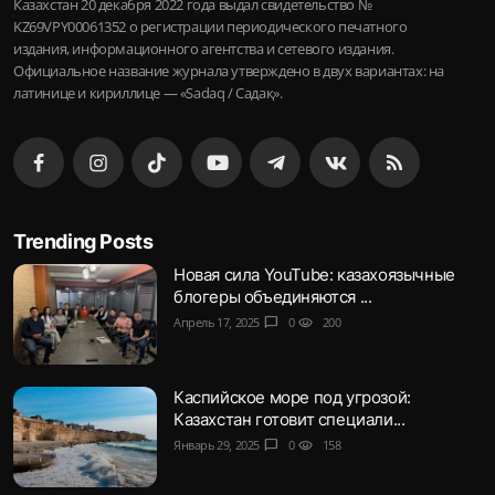
Казахстан 20 декабря 2022 года выдал свидетельство №
KZ69VPY00061352 о регистрации периодического печатного
издания, информационного агентства и сетевого издания.
Официальное название журнала утверждено в двух вариантах: на
латинице и кириллице — «Sadaq / Садақ».
Trending Posts
Новая сила YouTube: казахоязычные
блогеры объединяются ...
Апрель 17, 2025
chat_bubble
0
visibility
200
Каспийское море под угрозой:
Казахстан готовит специали...
Январь 29, 2025
chat_bubble
0
visibility
158