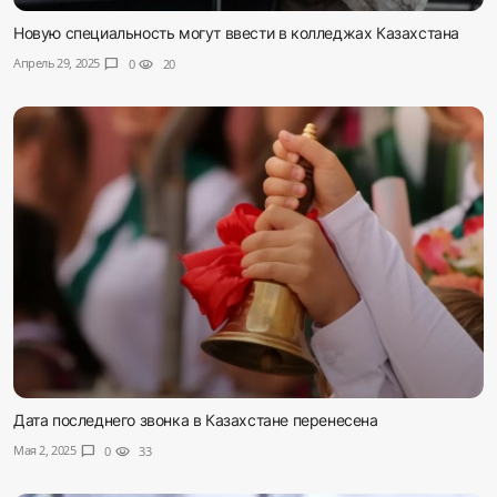
Новую специальность могут ввести в колледжах Казахстана
Апрель 29, 2025
chat_bubble
0
visibility
20
Дата последнего звонка в Казахстане перенесена
Мая 2, 2025
chat_bubble
0
visibility
33