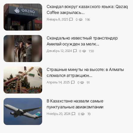
Скандал вокруг казахского языка: Qazaq
Coffee закрылась...
Январь 8, 2025
chat_bubble
0
visibility
196
Скандально известный трансгендер
Амилай осужден за мелк...
Декабрь 12, 2024
chat_bubble
0
visibility
150
Страшные минуты на высоте: в Алматы
сломался аттракцион...
Апрель 14, 2025
chat_bubble
0
visibility
91
В Казахстане назвали самые
пунктуальные авиакомпании
Ноябрь 20, 2024
chat_bubble
0
visibility
70