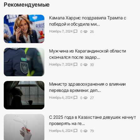
Рекомендуемые
Камала Харрис поздравила Трампа с
победой и обсудила ми...
Ноябрь 7, 2024
chat_bubble
0
visibility
26
Мужчина из Карагандинской области
скончался после задер...
Ноябрь 7, 2024
chat_bubble
0
visibility
30
Министр здравоохранения о влиянии
перевода времени: деп...
Ноябрь 6, 2024
chat_bubble
0
visibility
27
С 2025 года в Казахстане девушек начнут
проверять на ге...
Ноябрь 6, 2024
chat_bubble
0
visibility
79