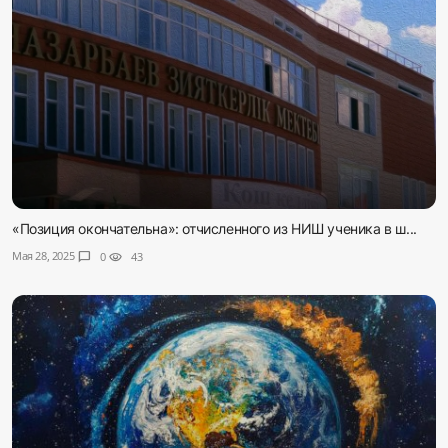
«Позиция окончательна»: отчисленного из НИШ ученика в ш...
Мая 28, 2025
chat_bubble
0
visibility
43