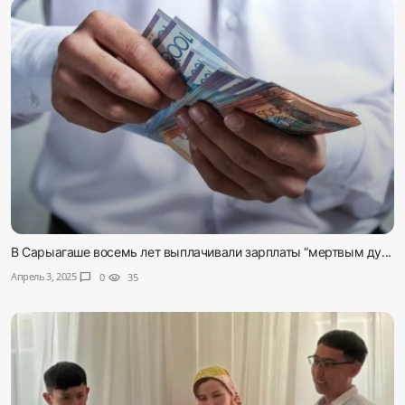
В Сарыагаше восемь лет выплачивали зарплаты “мертвым ду...
Апрель 3, 2025
chat_bubble
0
visibility
35