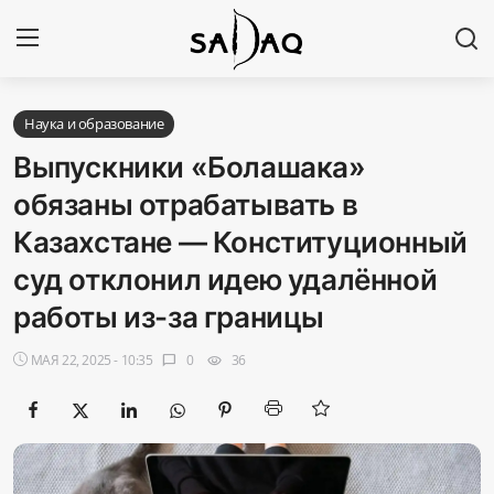
Авторизоваться
Регистр
Наука и образование
Выпускники «Болашака»
Главная
обязаны отрабатывать в
Казахстане — Конституционный
Наши контакты
суд отклонил идею удалённой
Новости
работы из-за границы
Политика
МАЯ 22, 2025 - 10:35
0
36
chat_bubble
visibility
Галерея
Экономика