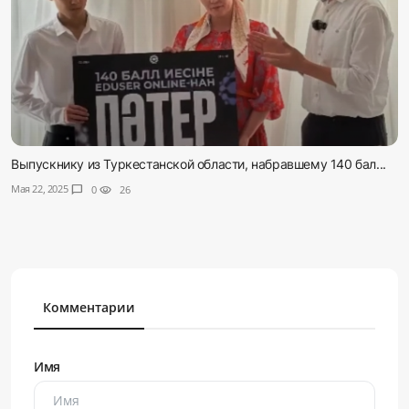
Выпускнику из Туркестанской области, набравшему 140 бал...
Мая 22, 2025
chat_bubble
0
visibility
26
Комментарии
Имя