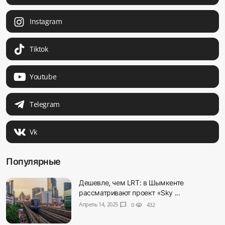
Instagram
Tiktok
Youtube
Telegram
Vk
Популярные
Дешевле, чем LRT: в Шымкенте
рассматривают проект «Sky ...
Апрель 14, 2025
chat_bubble
0
visibility
432