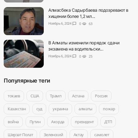
Алмасбека Садырбаева подозревают в
хищении более 1,2 мл...
Ноябрь 6, 2024
chat_bubble
0
visibility
63
В Алматы изменили порядок сдачи
экзамена на водительски...
Ноябрь 6, 2024
chat_bubble
0
visibility
25
Популярные теги
токаев
США
Трамп
Астана
Россия
Казахстан
суд
украина
алматы
пожар
война
Путин
Акорда
президент
ДТП
Шерзат Полат
Зеленский
Актау
самолет