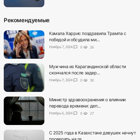
Рекомендуемые
Камала Харрис поздравила Трампа с
победой и обсудила ми...
Ноябрь 7, 2024
chat_bubble
0
visibility
26
Мужчина из Карагандинской области
скончался после задер...
Ноябрь 7, 2024
chat_bubble
0
visibility
30
Министр здравоохранения о влиянии
перевода времени: деп...
Ноябрь 6, 2024
chat_bubble
0
visibility
27
С 2025 года в Казахстане девушек начнут
проверять на ге...