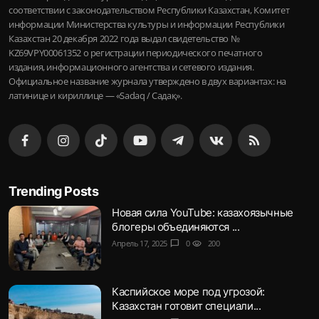
соответствии с законодательством Республики Казахстан, Комитет
информации Министерства культуры и информации Республики
Казахстан 20 декабря 2022 года выдал свидетельство №
KZ69VPY00061352 о регистрации периодического печатного
издания, информационного агентства и сетевого издания.
Официальное название журнала утверждено в двух вариантах: на
латинице и кириллице — «Sadaq / Садақ».
Trending Posts
Новая сила YouTube: казахоязычные
блогеры объединяются ...
Апрель 17, 2025
chat_bubble
0
visibility
200
Каспийское море под угрозой:
Казахстан готовит специали...