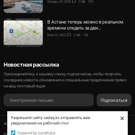
Январь 29, 2025
chat_bubble
0
visibility
158
В Астане теперь можно в реальном
времени следить за дви...
Мая 20, 2025
chat_bubble
0
visibility
156
Новостная рассылка
Присоединяйтесь к нашему списку подписчиков, чтобы получать
последние новости, обновления и специальные предложения прямо
на ваш почтовый ящик
Подписаться
×
Разрешите сайту sadaq.kz отправлять вам
уведомления на рабочий стол
Журнал Sadaq © 2023-2024 Inc.
Powered by SendPulse
Правила и условия
Политика конфиденциальности