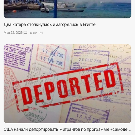
Два катера столкнулись и загорелись в Египте
Мая 22, 2025
chat_bubble
0
visibility
55
США начали депортировать мигрантов по программе «самоде...