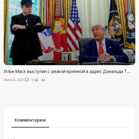
Илон Маск выступил с резкой критикой в адрес Дональда Т...
Июнь 6, 2025
chat_bubble
0
visibility
44
Комментарии