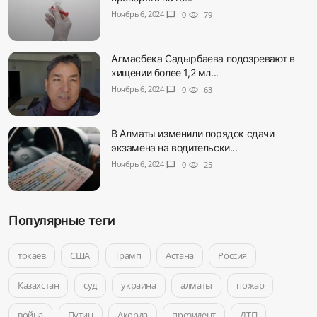
Ноябрь 6, 2024
chat_bubble
0
visibility
79
Алмасбека Садырбаева подозревают в
хищении более 1,2 мл...
Ноябрь 6, 2024
chat_bubble
0
visibility
63
В Алматы изменили порядок сдачи
экзамена на водительски...
Ноябрь 6, 2024
chat_bubble
0
visibility
25
Популярные теги
токаев
США
Трамп
Астана
Россия
Казахстан
суд
украина
алматы
пожар
война
Путин
Акорда
президент
ДТП