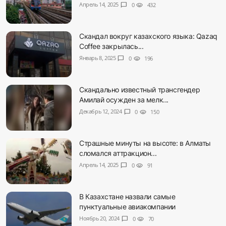
Апрель 14, 2025
chat_bubble
0
visibility
432
Скандал вокруг казахского языка: Qazaq
Coffee закрылась...
Январь 8, 2025
chat_bubble
0
visibility
196
Скандально известный трансгендер
Амилай осужден за мелк...
Декабрь 12, 2024
chat_bubble
0
visibility
150
Страшные минуты на высоте: в Алматы
сломался аттракцион...
Апрель 14, 2025
chat_bubble
0
visibility
91
В Казахстане назвали самые
пунктуальные авиакомпании
Ноябрь 20, 2024
chat_bubble
0
visibility
70