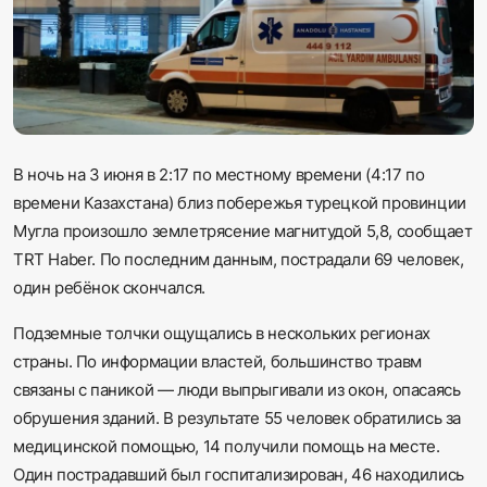
Sadaq TV
Общество
Спорт
В ночь на 3 июня в 2:17 по местному времени (4:17 по
Мир
времени Казахстана) близ побережья турецкой провинции
Мугла произошло землетрясение магнитудой 5,8, сообщает
Русский
TRT Haber. По последним данным, пострадали 69 человек,
один ребёнок скончался.
Подземные толчки ощущались в нескольких регионах
страны. По информации властей, большинство травм
связаны с паникой — люди выпрыгивали из окон, опасаясь
обрушения зданий. В результате 55 человек обратились за
медицинской помощью, 14 получили помощь на месте.
Один пострадавший был госпитализирован, 46 находились