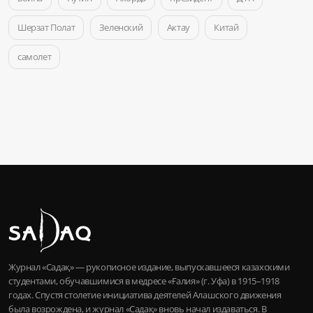
Шерзат Полат
Зеленский
Актау
Китай
самолет
Журнал «Садақ» — рукописное издание, выпускавшееся казахскими
студентами, обучавшимися в медресе «Ғалия» (г. Уфа) в 1915–1918
годах. Спустя столетие инициатива деятелей Алашского движения
была возрождена, и журнал «Садақ» вновь начал издаваться. В