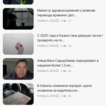
Министр здравоохранения о влиянии
перевода времени: деп...
Ноябрь 6, 2024
chat_bubble
0
visibility
27
С 2025 года в Казахстане девушек начнут
проверять на ге...
Ноябрь 6, 2024
chat_bubble
0
visibility
79
Алмасбека Садырбаева подозревают в
хищении более 1,2 мл...
Ноябрь 6, 2024
chat_bubble
0
visibility
63
В Алматы изменили порядок сдачи
экзамена на водительски...
Ноябрь 6, 2024
chat_bubble
0
visibility
25