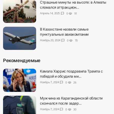
Страшные минуты на высоте: в Алматы
сломался аттракцион...
Апрель 14, 2025
chat_bubble
0
visibility
91
В Казахстане назвали самые
пунктуальные авиакомпании
Ноябрь 20, 2024
chat_bubble
0
visibility
70
Рекомендуемые
Камала Харрис поздравила Трампа с
победой и обсудила ми...
Ноябрь 7, 2024
chat_bubble
0
visibility
26
Мужчина из Карагандинской области
скончался после задер...
Ноябрь 7, 2024
chat_bubble
0
visibility
30