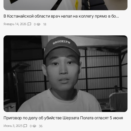
В Костанайской области врач напал на коллегу прямо в бо...
Январь 14, 2026
chat_bubble
0
visibility
18
Приговор по делу об убийстве Шерзата Полата огласят 5 июня
Июнь 3, 2025
chat_bubble
0
visibility
36