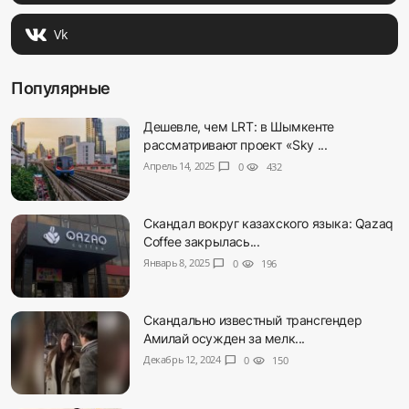
Vk
Популярные
Дешевле, чем LRT: в Шымкенте
рассматривают проект «Sky ...
Апрель 14, 2025
chat_bubble
0
visibility
432
Скандал вокруг казахского языка: Qazaq
Coffee закрылась...
Январь 8, 2025
chat_bubble
0
visibility
196
Скандально известный трансгендер
Амилай осужден за мелк...
Декабрь 12, 2024
chat_bubble
0
visibility
150