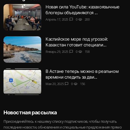
Новая сила YouTube: казахоязычные
блогеры объединяются ...
Апрель 17, 2025
chat_bubble
0
visibility
200
Каспийское море под угрозой:
Казахстан готовит специали...
Январь 29, 2025
chat_bubble
0
visibility
158
В Астане теперь можно в реальном
времени следить за дви...
Мая 20, 2025
chat_bubble
0
visibility
156
Новостная рассылка
Присоединяйтесь к нашему списку подписчиков, чтобы получать
последние новости, обновления и специальные предложения прямо