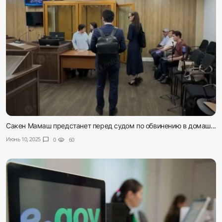
Сакен Мамаш предстанет перед судом по обвинению в домаш...
Июнь 10, 2025
chat_bubble
0
visibility
60