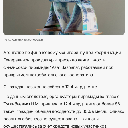
Sadaq TV
Общество
Спорт
из открытых источников
Мир
Агентство по финансовому мониторингу при координации
Генеральной прокуратуры пресекло деятельность
Русский
финансовой пирамиды "Asar Baspana", работавшей под
прикрытием потребительского кооператива.
С граждан незаконно собрано 12,4 млрд тенге
По данным следствия, организаторы пирамиды во главе с
Туганбаевым Н.М. привлекли 12,4 млрд тенге от более 86
тысяч граждан, обещая доходность до 30% в месяц. Однако
реального бизнеса не существовало – выплаты
осуществлялись за счёт средств новых участников.