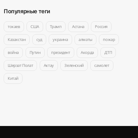
Популярные теги
токаев
США
Трамп
Астана
Россия
Казахстан
суд
украина
алматы
пожар
война
Путин
президент
Акорда
ДТП
Шерзат Полат
Актау
Зеленский
самолет
Китай