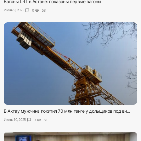
Вагоны LRT в Астане: показаны первые вагоны
Июнь 9, 2025
chat_bubble
0
visibility
58
В Актау мужчина похитил 70 млн тенге у дольщиков под ви...
Июнь 10, 2025
chat_bubble
0
visibility
55