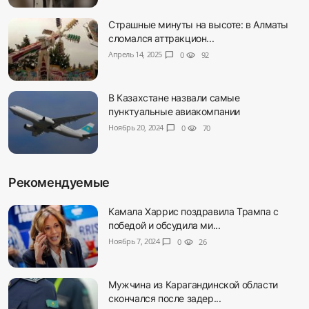
Страшные минуты на высоте: в Алматы
сломался аттракцион...
Апрель 14, 2025
chat_bubble
0
visibility
92
В Казахстане назвали самые
пунктуальные авиакомпании
Ноябрь 20, 2024
chat_bubble
0
visibility
70
Рекомендуемые
Камала Харрис поздравила Трампа с
победой и обсудила ми...
Ноябрь 7, 2024
chat_bubble
0
visibility
26
Мужчина из Карагандинской области
скончался после задер...