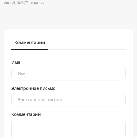
Июнь 5, 2025
chat_bubble
0
visibility
27
Комментарии
Имя
Электронное письмо
Комментарий