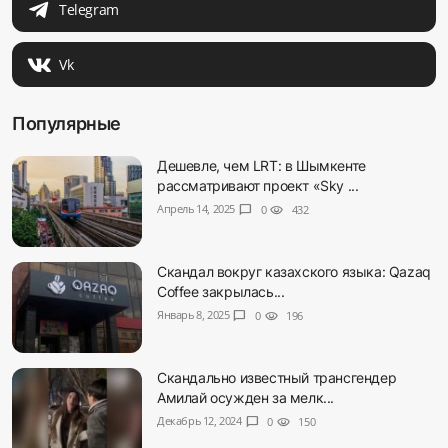
Telegram
Vk
Популярные
Дешевле, чем LRT: в Шымкенте
рассматривают проект «Sky ...
Апрель 14, 2025
chat_bubble
0
visibility
432
Скандал вокруг казахского языка: Qazaq
Coffee закрылась...
Январь 8, 2025
chat_bubble
0
visibility
196
Скандально известный трансгендер
Амилай осужден за мелк...
Декабрь 12, 2024
chat_bubble
0
visibility
150