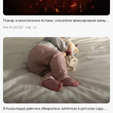
Пожар в многоэтажке Астаны: спасатели эвакуировали маму...
Мая 28, 2025
chat_bubble
0
visibility
23
В Кызылорде девочка обварилась кипятком в детском саду ...