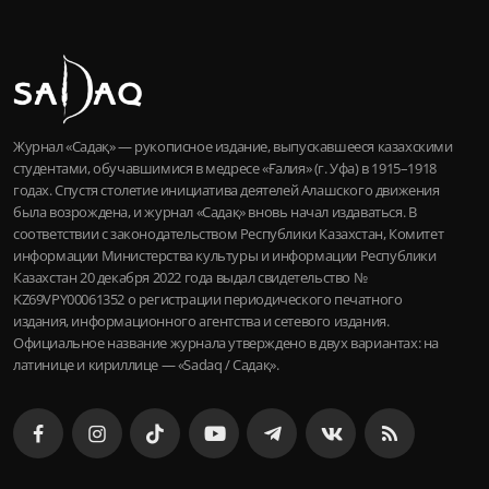
Журнал «Садақ» — рукописное издание, выпускавшееся казахскими
студентами, обучавшимися в медресе «Ғалия» (г. Уфа) в 1915–1918
годах. Спустя столетие инициатива деятелей Алашского движения
была возрождена, и журнал «Садақ» вновь начал издаваться. В
соответствии с законодательством Республики Казахстан, Комитет
информации Министерства культуры и информации Республики
Казахстан 20 декабря 2022 года выдал свидетельство №
KZ69VPY00061352 о регистрации периодического печатного
издания, информационного агентства и сетевого издания.
Официальное название журнала утверждено в двух вариантах: на
латинице и кириллице — «Sadaq / Садақ».