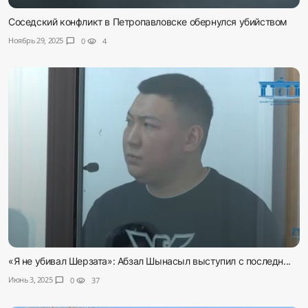
Соседский конфликт в Петропавловске обернулся убийством
Ноябрь 29, 2025
chat_bubble
0
visibility
4
«Я не убивал Шерзата»: Абзал Шынасыл выступил с последн...
Июнь 3, 2025
chat_bubble
0
visibility
37