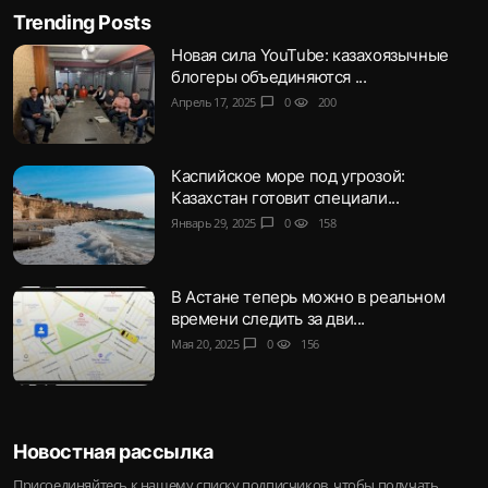
Trending Posts
Новая сила YouTube: казахоязычные
блогеры объединяются ...
Апрель 17, 2025
chat_bubble
0
visibility
200
Каспийское море под угрозой:
Казахстан готовит специали...
Январь 29, 2025
chat_bubble
0
visibility
158
В Астане теперь можно в реальном
времени следить за дви...
Мая 20, 2025
chat_bubble
0
visibility
156
Новостная рассылка
Присоединяйтесь к нашему списку подписчиков, чтобы получать