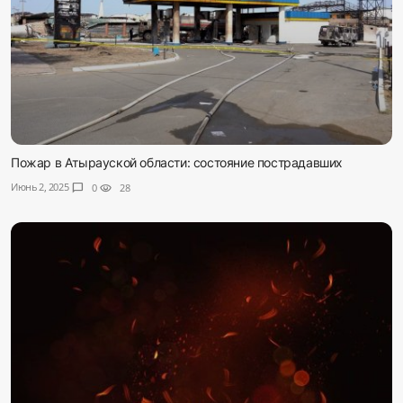
Пожар в Атырауской области: состояние пострадавших
Июнь 2, 2025
chat_bubble
0
visibility
28