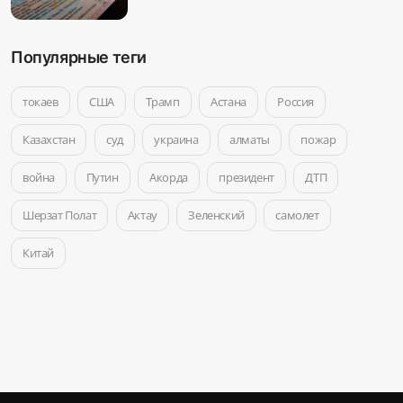
Популярные теги
токаев
США
Трамп
Астана
Россия
Казахстан
суд
украина
алматы
пожар
война
Путин
Акорда
президент
ДТП
Шерзат Полат
Актау
Зеленский
самолет
Китай