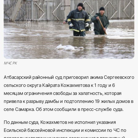
Sadaq TV
Общество
Спорт
Мир
МЧС РК
Русский
Атбасарский районный суд приговорил акима Сергеевского
сельского округа Кайрата Кожахметова к 1 году и 6
месяцам ограничения свободы за халатность, которая
привела к разрыву дамбы и подтоплению 19 жилых домов в
селе Самарка. Об этом сообщили в пресс-службе суда.
По данным суда, Кожахметов не исполнил указания
Есильской бассейновой инспекции и комиссии по ЧС по