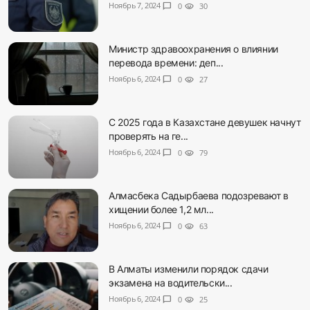
Ноябрь 7, 2024
chat_bubble
0
visibility
30
Министр здравоохранения о влиянии
перевода времени: деп...
Ноябрь 6, 2024
chat_bubble
0
visibility
27
С 2025 года в Казахстане девушек начнут
проверять на ге...
Ноябрь 6, 2024
chat_bubble
0
visibility
79
Алмасбека Садырбаева подозревают в
хищении более 1,2 мл...
Ноябрь 6, 2024
chat_bubble
0
visibility
63
В Алматы изменили порядок сдачи
экзамена на водительски...
Ноябрь 6, 2024
chat_bubble
0
visibility
25