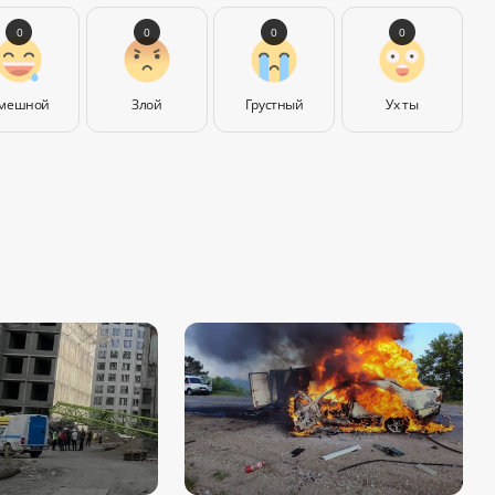
0
0
0
0
мешной
Злой
Грустный
Ух ты