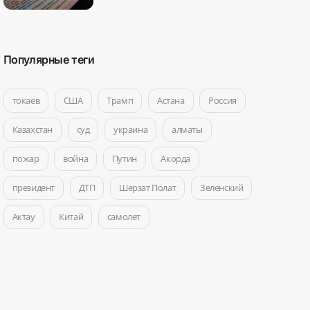
Популярные теги
токаев
США
Трамп
Астана
Россия
Казахстан
суд
украина
алматы
пожар
война
Путин
Акорда
президент
ДТП
Шерзат Полат
Зеленский
Актау
Китай
самолет