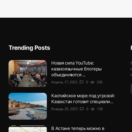
Trending Posts
Новая сила YouTube:
казахоязычные блогеры
объединяются ...
Апрель 17, 2025
0
200
chat_bubble
visibility
Каспийское море под угрозой:
Казахстан готовит специали...
Январь 29, 2025
0
158
chat_bubble
visibility
В Астане теперь можно в