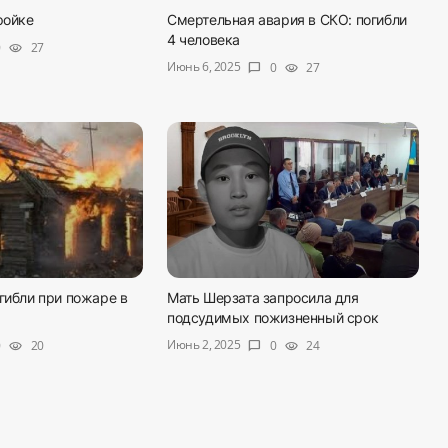
ройке
Смертельная авария в СКО: погибли
4 человека
0
27
visibility
Июнь 6, 2025
0
27
chat_bubble
visibility
гибли при пожаре в
Мать Шерзата запросила для
подсудимых пожизненный срок
Июнь 2, 2025
0
20
0
24
visibility
chat_bubble
visibility