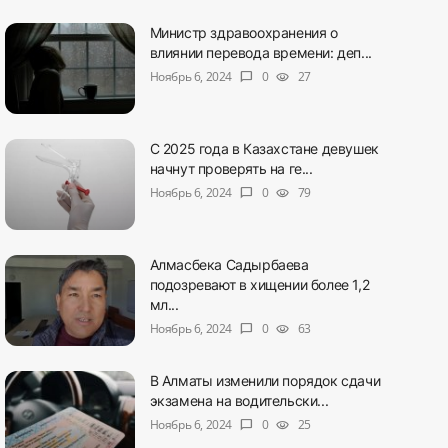
Министр здравоохранения о
влиянии перевода времени: деп...
Ноябрь 6, 2024
0
27
chat_bubble
visibility
С 2025 года в Казахстане девушек
начнут проверять на ге...
Ноябрь 6, 2024
0
79
chat_bubble
visibility
Алмасбека Садырбаева
подозревают в хищении более 1,2
мл...
Ноябрь 6, 2024
0
63
chat_bubble
visibility
В Алматы изменили порядок сдачи
экзамена на водительски...
Ноябрь 6, 2024
0
25
chat_bubble
visibility