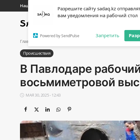
Наши контакты
Разрешите сайту sadaq.kz отправля
вам уведомления на рабочий стол
Главная
Новости
Полит
Регистр
Запретить
Раз
Powered by SendPulse
Авторизоваться
Главная
Происшествия
В Павлодаре рабочий сорвался с 
Происшествия
Главная
В Павлодаре рабочий
Наши контакты
восьмиметровой вы
Новости
МАЯ 30, 2025 - 12:43
Политика
Галерея
Экономика