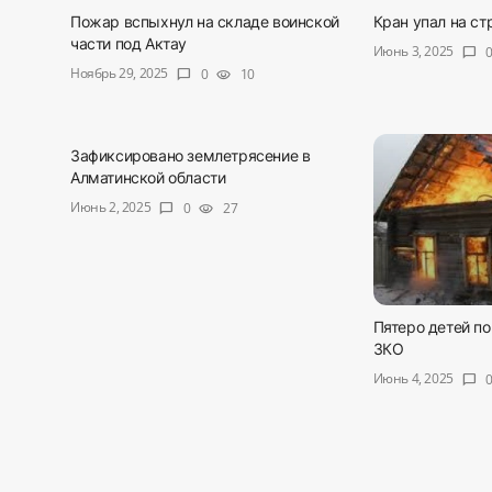
Пожар вспыхнул на складе воинской
Кран упал на ст
части под Актау
Июнь 3, 2025
chat_bubble
Ноябрь 29, 2025
0
10
chat_bubble
visibility
Зафиксировано землетрясение в
Алматинской области
Июнь 2, 2025
0
27
chat_bubble
visibility
Пятеро детей по
ЗКО
Июнь 4, 2025
chat_bubble