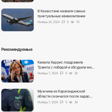
В Казахстане назвали самые
пунктуальные авиакомпании
Ноябрь 20, 2024
0
70
chat_bubble
visibility
Рекомендуемые
Камала Харрис поздравила
Трампа с победой и обсудила ми...
Ноябрь 7, 2024
0
26
chat_bubble
visibility
Мужчина из Карагандинской
области скончался после задер...
Ноябрь 7, 2024
0
30
chat_bubble
visibility