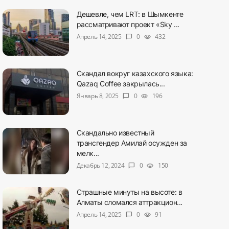
Дешевле, чем LRT: в Шымкенте
рассматривают проект «Sky ...
Апрель 14, 2025
0
432
chat_bubble
visibility
Скандал вокруг казахского языка:
Qazaq Coffee закрылась...
Январь 8, 2025
0
196
chat_bubble
visibility
Скандально известный
трансгендер Амилай осужден за
мелк...
Декабрь 12, 2024
0
150
chat_bubble
visibility
Страшные минуты на высоте: в
Алматы сломался аттракцион...
Апрель 14, 2025
0
91
chat_bubble
visibility