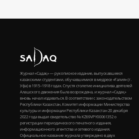
Журнал «Садақ» — рукописное издание, выпускавшееся
казахскими студентами, обучавшимися в медресе «Ғалия» (г.
Уфа) в 1915–1918 годах. Спустя столетие инициатива деятелей
Алашского движения была возрождена, и журнал «Садақ»
вновь начал издаваться. В соответствии с законодательством
Республики Казахстан, Комитет информации Министерства
культуры и информации Республики Казахстан 20 декабря
2022 года выдал свидетельство № KZ69VPY00061352 о
регистрации периодического печатного издания,
информационного агентства и сетевого издания.
Официальное название журнала утверждено в двух