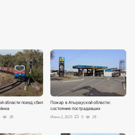
й области поезд сбил
Пожар в Атырауской области:
бёнка
состояние пострадавших
Июнь 2, 2025
0
28
0
28
visibility
chat_bubble
visibility