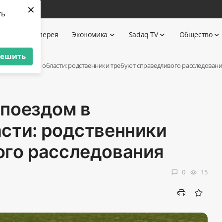
×
ть
ика
Галерея
Экономика
Sadaq TV
Общество
решить
рагандинской области: родственники требуют справедливого расследован
 поездом в
сти: родственники
ого расследования
0
15
chat_bubble
visibility