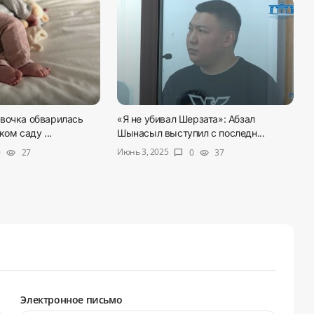
вочка обварилась
«Я не убивал Шерзата»: Абзал
ом саду ...
Шынасыл выступил с последн...
Июнь 3, 2025
0
27
0
37
visibility
chat_bubble
visibility
Электронное письмо