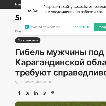
Наши контакты
Разрешите сайту sadaq.kz отправля
вам уведомления на рабочий стол
Главная
Новости
Полит
Регистр
Запретить
Раз
Powered by SendPulse
Авторизоваться
Главная
Происшествия
Гибель мужчины под поездом в Ка
Происшествия
Главная
Гибель мужчины под
Наши контакты
Карагандинской обла
Новости
требуют справедлив
Политика
ЯНВАРЬ 24, 2025 - 08:08
Галерея
Экономика