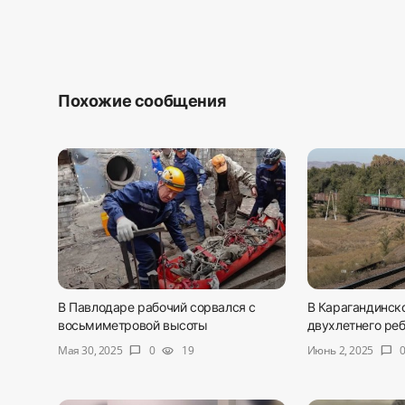
Похожие сообщения
В Павлодаре рабочий сорвался с
В Карагандинско
восьмиметровой высоты
двухлетнего ре
Мая 30, 2025
Июнь 2, 2025
0
19
chat_bubble
visibility
chat_bubble