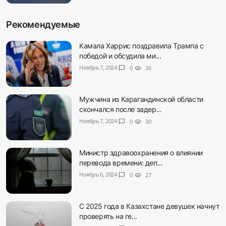
Рекомендуемые
Камала Харрис поздравила Трампа с
победой и обсудила ми...
Ноябрь 7, 2024
chat_bubble
0
visibility
26
Мужчина из Карагандинской области
скончался после задер...
Ноябрь 7, 2024
chat_bubble
0
visibility
30
Министр здравоохранения о влиянии
перевода времени: деп...
Ноябрь 6, 2024
chat_bubble
0
visibility
27
С 2025 года в Казахстане девушек начнут
проверять на ге...