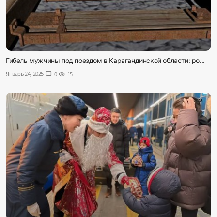
Гибель мужчины под поездом в Карагандинской области: ро...
Январь 24, 2025
chat_bubble
0
visibility
15