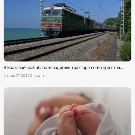
В Костанайской области водитель трактора погиб при стол...
Апрель 27, 2025
chat_bubble
0
visibility
30