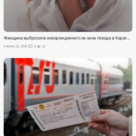
Женщина выбросила новорожденного из окна поезда в Караг...
Апрель 22, 2025
chat_bubble
0
visibility
31