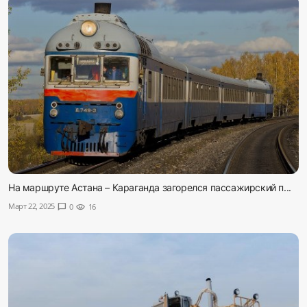
На маршруте Астана – Караганда загорелся пассажирский п...
Март 22, 2025
chat_bubble
0
visibility
16