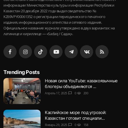
информации Министерства культуры и информации Республики
Казахстан 20 декабря 2022 года выдал свидетельство №
KZ69VPY00061352 о регистрации периодического печатного
издания, информационного агентства и сетевого издания.
Официальное название журнала утверждено в двух вариантах: на
латинице и кириллице — «Sadaq / Садақ».
Trending Posts
Новая сила YouTube: казахоязычные
блогеры объединяются ...
Апрель 17, 2025
chat_bubble
0
visibility
200
Каспийское море под угрозой:
Казахстан готовит специали...
Январь 29, 2025
chat_bubble
0
visibility
158