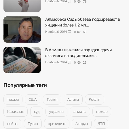
Ноябрь 6, 2024
chat_bubble
0
visibility
79
Алмасбека Садырбаева подозревают в
хищении более 1,2 мл...
Ноябрь 6, 2024
chat_bubble
0
visibility
63
В Алматы изменили порядок сдачи
экзамена на водительски...
Ноябрь 6, 2024
chat_bubble
0
visibility
25
Популярные теги
токаев
США
Трамп
Астана
Россия
Казахстан
суд
украина
алматы
пожар
война
Путин
президент
Акорда
ДТП