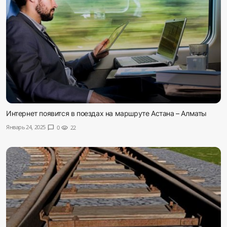
Интернет появится в поездах на маршруте Астана – Алматы
Январь 24, 2025
chat_bubble
0
visibility
22