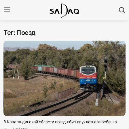
Тег: Поезд
Авторизоваться
Регистр
Главная
Наши контакты
Новости
Политика
Галерея
Экономика
В Карагандинской области поезд сбил двухлетнего ребёнка