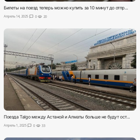
Билеты на поезд теперь можно купить за 10 минут до отпр...
Апрель 14, 2025
chat_bubble
0
visibility
20
Поезда Talgo между Астаной и Алматы больше не будут ост...
Апрель 1, 2025
chat_bubble
0
visibility
33