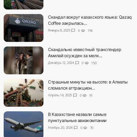
Скандал вокруг казахского языка: Qazaq
Coffee закрылась...
Январь 8, 2025
chat_bubble
0
visibility
196
Скандально известный трансгендер
Амилай осужден за мелк...
Декабрь 12, 2024
chat_bubble
0
visibility
150
Страшные минуты на высоте: в Алматы
сломался аттракцион...
Апрель 14, 2025
chat_bubble
0
visibility
91
В Казахстане назвали самые
пунктуальные авиакомпании
Ноябрь 20, 2024
chat_bubble
0
visibility
70