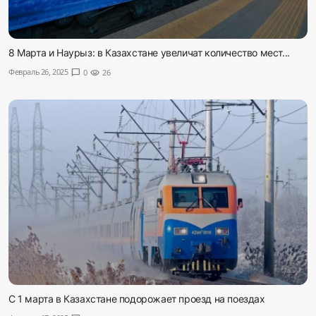
8 Марта и Наурыз: в Казахстане увеличат количество мест...
Февраль 26, 2025
chat_bubble
0
visibility
26
С 1 марта в Казахстане подорожает проезд на поездах