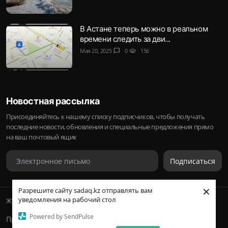
В Астане теперь можно в реальном
времени следить за дви...
Мая 20, 2025
chat_bubble
0
visibility
156
Новостная рассылка
Присоединяйтесь к нашему списку подписчиков, чтобы получать
последние новости, обновления и специальные предложения прямо
на ваш почтовый ящик
Подписаться
×
Разрешите сайту sadaq.kz отправлять вам
уведомления на рабочий стол
Журнал Sadaq © 2023-2024 Inc.
Powered by SendPulse
Правила и условия
Политика конфиденциальности