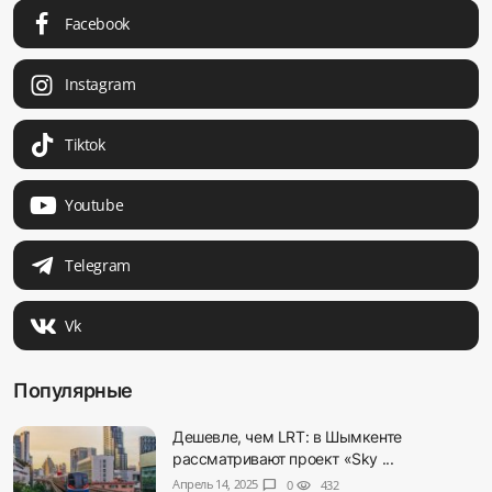
Facebook
Instagram
Tiktok
Youtube
Telegram
Vk
Популярные
Дешевле, чем LRT: в Шымкенте
рассматривают проект «Sky ...
Апрель 14, 2025
chat_bubble
0
visibility
432