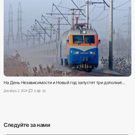
На День Независимости и Новый год запустят три дополнит...
Декабрь 2, 2024
chat_bubble
0
visibility
20
Следуйте за нами