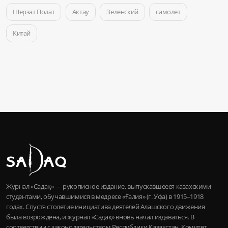
Шерзат Полат
Актау
Зеленский
самолет
Китай
Журнал «Садақ» — рукописное издание, выпускавшееся казахскими
студентами, обучавшимися в медресе «Ғалия» (г. Уфа) в 1915–1918
годах. Спустя столетие инициатива деятелей Алашского движения
была возрождена, и журнал «Садақ» вновь начал издаваться. В
соответствии с законодательством Республики Казахстан, Комитет