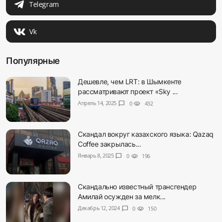
Telegram
Vk
Популярные
Дешевле, чем LRT: в Шымкенте
рассматривают проект «Sky ...
Апрель 14, 2025
chat_bubble
0
visibility
432
Скандал вокруг казахского языка: Qazaq
Coffee закрылась...
Январь 8, 2025
chat_bubble
0
visibility
196
Скандально известный трансгендер
Амилай осужден за мелк...
Декабрь 12, 2024
chat_bubble
0
visibility
150