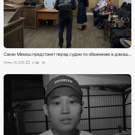
Сакен Мамаш предстанет перед судом по обвинению в домаш...
Июнь 10, 2025
chat_bubble
0
visibility
60