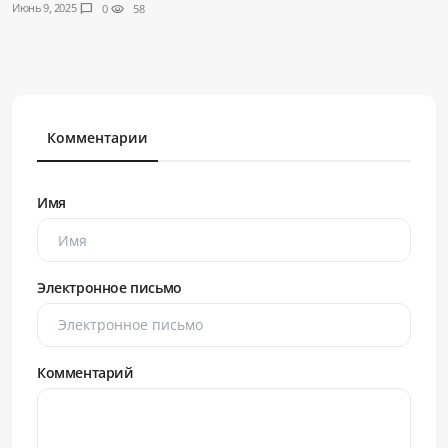
Июнь 9, 2025
chat_bubble
0
visibility
58
Комментарии
Имя
Электронное письмо
Комментарий