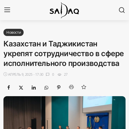
Авторизоваться
Регистр
Новости
Казахстан и Таджикистан
Главная
укрепят сотрудничество в сфере
исполнительного производства
Наши контакты
АПРЕЛЬ 9, 2025 - 17:30
0
27
chat_bubble
visibility
Новости
Политика
Галерея
Экономика