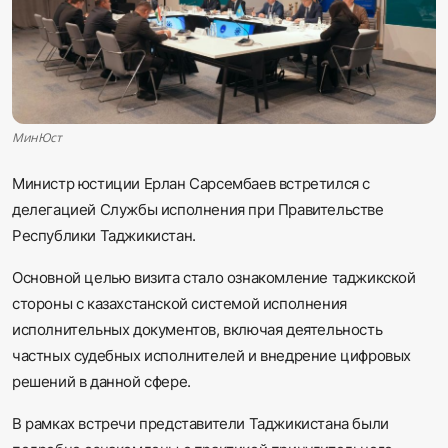
Sadaq TV
Общество
Спорт
МинЮст
Мир
Министр юстиции Ерлан Сарсембаев встретился с
делегацией Службы исполнения при Правительстве
Русский
Республики Таджикистан.
Основной целью визита стало ознакомление таджикской
стороны с казахстанской системой исполнения
исполнительных документов, включая деятельность
частных судебных исполнителей и внедрение цифровых
решений в данной сфере.
В рамках встречи представители Таджикистана были