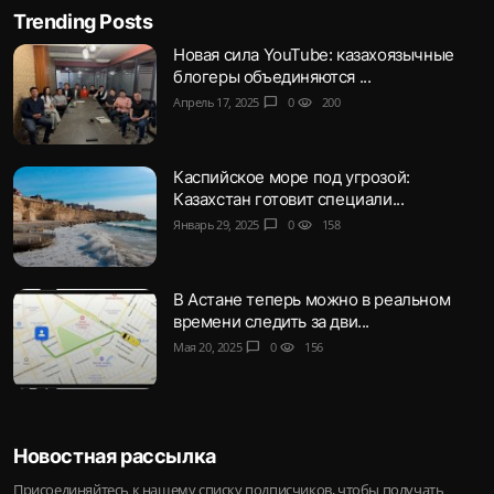
Trending Posts
Новая сила YouTube: казахоязычные
блогеры объединяются ...
Апрель 17, 2025
chat_bubble
0
visibility
200
Каспийское море под угрозой:
Казахстан готовит специали...
Январь 29, 2025
chat_bubble
0
visibility
158
В Астане теперь можно в реальном
времени следить за дви...
Мая 20, 2025
chat_bubble
0
visibility
156
Новостная рассылка
Присоединяйтесь к нашему списку подписчиков, чтобы получать