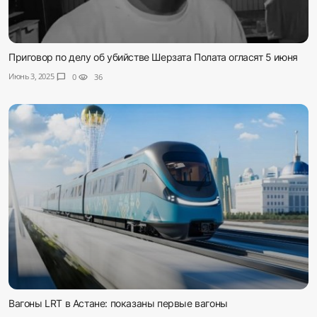
Приговор по делу об убийстве Шерзата Полата огласят 5 июня
Июнь 3, 2025
chat_bubble
0
visibility
36
Вагоны LRT в Астане: показаны первые вагоны