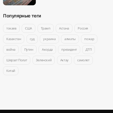
Популярные теги
токаев
США
Трамп
Астана
Россия
Казахстан
суд
украина
алматы
пожар
война
Путин
Акорда
президент
ДТП
Шерзат Полат
Зеленский
Актау
самолет
Китай