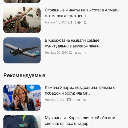
Страшные минуты на высоте: в Алматы
сломался аттракцион...
Апрель 14, 2025
chat_bubble
0
visibility
92
В Казахстане назвали самые
пунктуальные авиакомпании
Ноябрь 20, 2024
chat_bubble
0
visibility
70
Рекомендуемые
Камала Харрис поздравила Трампа с
победой и обсудила ми...
Ноябрь 7, 2024
chat_bubble
0
visibility
26
Мужчина из Карагандинской области
скончался после задер...