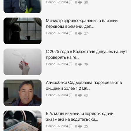
Ноябрь 7, 2024
chat_bubble
0
visibility
30
Министр здравоохранения о влиянии
перевода времени: деп...
Ноябрь 6, 2024
chat_bubble
0
visibility
27
С 2025 года в Казахстане девушек начнут
проверять на ге...
Ноябрь 6, 2024
chat_bubble
0
visibility
79
Алмасбека Садырбаева подозревают в
хищении более 1,2 мл...
Ноябрь 6, 2024
chat_bubble
0
visibility
63
В Алматы изменили порядок сдачи
экзамена на водительски...
Ноябрь 6, 2024
chat_bubble
0
visibility
25