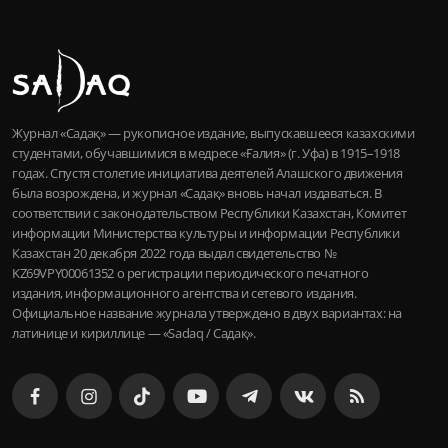
Журнал «Садақ» — рукописное издание, выпускавшееся казахскими
студентами, обучавшимися в медресе «Ғалия» (г. Уфа) в 1915–1918
годах. Спустя столетие инициатива деятелей Алашского движения
была возрождена, и журнал «Садақ» вновь начал издаваться. В
соответствии с законодательством Республики Казахстан, Комитет
информации Министерства культуры и информации Республики
Казахстан 20 декабря 2022 года выдал свидетельство №
KZ69VPY00061352 о регистрации периодического печатного
издания, информационного агентства и сетевого издания.
Официальное название журнала утверждено в двух вариантах: на
латинице и кириллице — «Sadaq / Садақ».