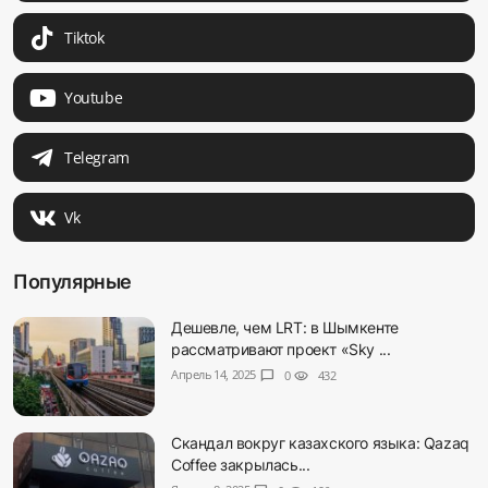
Tiktok
Youtube
Telegram
Vk
Популярные
Дешевле, чем LRT: в Шымкенте
рассматривают проект «Sky ...
Апрель 14, 2025
chat_bubble
0
visibility
432
Скандал вокруг казахского языка: Qazaq
Coffee закрылась...