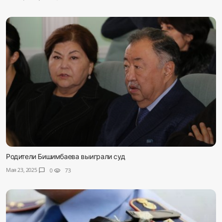
Родители Бишимбаева выиграли суд
Мая 23, 2025
chat_bubble
0
visibility
73