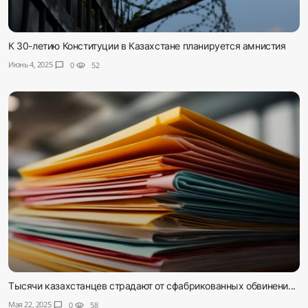
К 30-летию Конституции в Казахстане планируется амнистия
Июнь 4, 2025
chat_bubble
0
visibility
52
Тысячи казахстанцев страдают от сфабрикованных обвинени...
Мая 22, 2025
chat_bubble
0
visibility
58