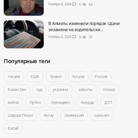
Ноябрь 6, 2024
chat_bubble
0
visibility
63
В Алматы изменили порядок сдачи
экзамена на водительски...
Ноябрь 6, 2024
chat_bubble
0
visibility
25
Популярные теги
токаев
США
Трамп
Астана
Россия
Казахстан
суд
украина
алматы
пожар
война
Путин
президент
Акорда
ДТП
Шерзат Полат
Актау
Зеленский
самолет
Китай