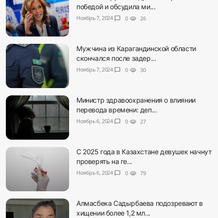
победой и обсудила ми...
Ноябрь 7, 2024
chat_bubble
0
visibility
26
Мужчина из Карагандинской области
скончался после задер...
Ноябрь 7, 2024
chat_bubble
0
visibility
30
Министр здравоохранения о влиянии
перевода времени: деп...
Ноябрь 6, 2024
chat_bubble
0
visibility
27
С 2025 года в Казахстане девушек начнут
проверять на ге...
Ноябрь 6, 2024
chat_bubble
0
visibility
79
Алмасбека Садырбаева подозревают в
хищении более 1,2 мл...