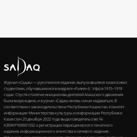
Журнал «Садақ» — рукописное издание, выпускавшееся казахскими
студентами, обучавшимися в медресе «Ғалия» (г. Уфа) в 1915–1918
годах. Спустя столетие инициатива деятелей Алашского движения
была возрождена, и журнал «Садақ» вновь начал издаваться. В
соответствии с законодательством Республики Казахстан, Комитет
информации Министерства культуры и информации Республики
Казахстан 20 декабря 2022 года выдал свидетельство №
KZ69VPY00061352 о регистрации периодического печатного
издания, информационного агентства и сетевого издания.