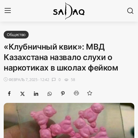
Авторизоваться
Регистр
Общество
«Клубничный квик»: МВД
Главная
Казахстана назвало слухи о
наркотиках в школах фейком
Наши контакты
ФЕВРАЛЬ 7, 2025 - 12:42
0
58
chat_bubble
visibility
Новости
Политика
Галерея
Экономика