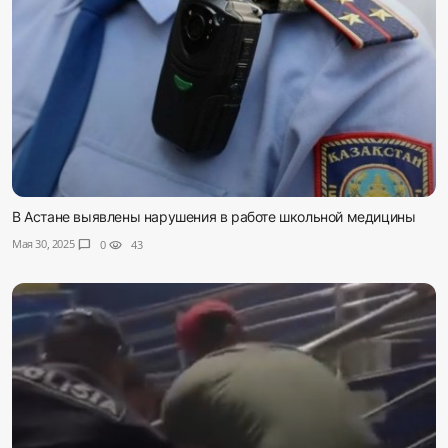
В Астане выявлены нарушения в работе школьной медицины
Мая 30, 2025
chat_bubble
0
visibility
43