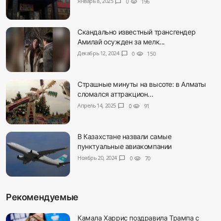
Январь 8, 2025
chat_bubble
0
visibility
196
Скандально известный трансгендер
Амилай осужден за мелк...
Декабрь 12, 2024
chat_bubble
0
visibility
150
Страшные минуты на высоте: в Алматы
сломался аттракцион...
Апрель 14, 2025
chat_bubble
0
visibility
91
В Казахстане назвали самые
пунктуальные авиакомпании
Ноябрь 20, 2024
chat_bubble
0
visibility
70
Рекомендуемые
Камала Харрис поздравила Трампа с