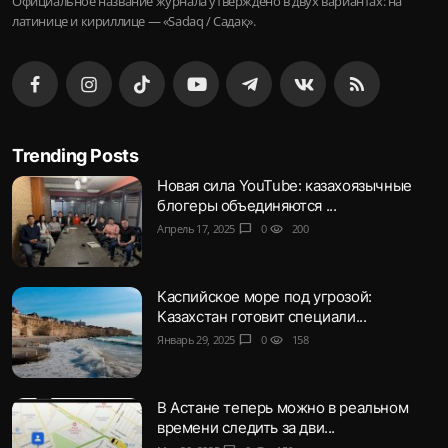
Официальное название журнала утверждено в двух вариантах: на
латинице и кириллице — «Sadaq / Садақ».
Trending Posts
Новая сила YouTube: казахоязычные
блогеры объединяются ...
Апрель 17, 2025
chat_bubble
0
visibility
200
Каспийское море под угрозой:
Казахстан готовит специали...
Январь 29, 2025
chat_bubble
0
visibility
158
В Астане теперь можно в реальном
времени следить за дви...