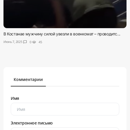
В Костанае мужчину силой увезли в военкомат – проводитс...
Июнь 7, 2025
chat_bubble
0
visibility
45
Комментарии
Имя
Электронное письмо