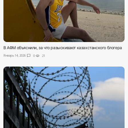
В АФМ объяснили, за что разыскивают казахстанского блогера
Январь 14, 2026
chat_bubble
0
visibility
21