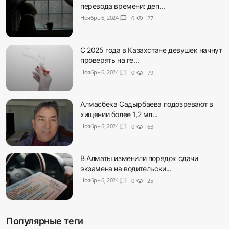
перевода времени: деп...
Ноябрь 6, 2024
chat_bubble
0
visibility
27
С 2025 года в Казахстане девушек начнут
проверять на ге...
Ноябрь 6, 2024
chat_bubble
0
visibility
79
Алмасбека Садырбаева подозревают в
хищении более 1,2 мл...
Ноябрь 6, 2024
chat_bubble
0
visibility
63
В Алматы изменили порядок сдачи
экзамена на водительски...
Ноябрь 6, 2024
chat_bubble
0
visibility
25
Популярные теги