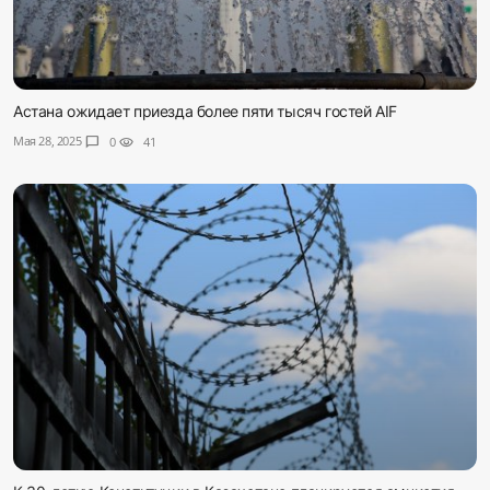
Астана ожидает приезда более пяти тысяч гостей AIF
Мая 28, 2025
chat_bubble
0
visibility
41