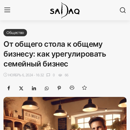
Авторизоваться
Регистр
Общество
От общего стола к общему
Главная
бизнесу: как урегулировать
семейный бизнес
Наши контакты
НОЯБРЬ 6, 2024 - 16:32
0
66
chat_bubble
visibility
Новости
Политика
Галерея
Экономика