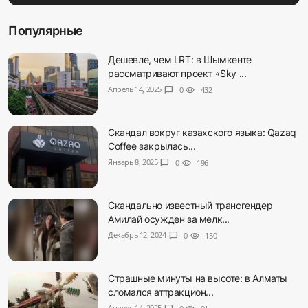
Популярные
Дешевле, чем LRT: в Шымкенте
рассматривают проект «Sky ...
Апрель 14, 2025
chat_bubble
0
visibility
432
Скандал вокруг казахского языка: Qazaq
Coffee закрылась...
Январь 8, 2025
chat_bubble
0
visibility
196
Скандально известный трансгендер
Амилай осужден за мелк...
Декабрь 12, 2024
chat_bubble
0
visibility
150
Страшные минуты на высоте: в Алматы
сломался аттракцион...
Апрель 14, 2025