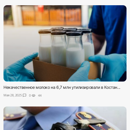
Некачественное молоко на 6,7 млн утилизировали в Костан...
Мая 28, 2025
chat_bubble
0
visibility
44