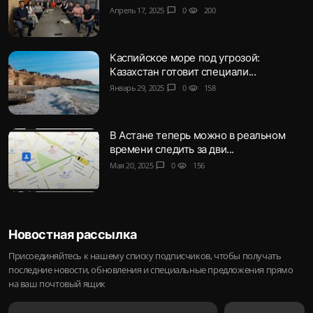
Апрель 17, 2025
chat_bubble
0
visibility
200
Каспийское море под угрозой:
Казахстан готовит специали...
Январь 29, 2025
chat_bubble
0
visibility
158
В Астане теперь можно в реальном
времени следить за дви...
Мая 20, 2025
chat_bubble
0
visibility
156
Новостная рассылка
Присоединяйтесь к нашему списку подписчиков, чтобы получать
последние новости, обновления и специальные предложения прямо
на ваш почтовый ящик