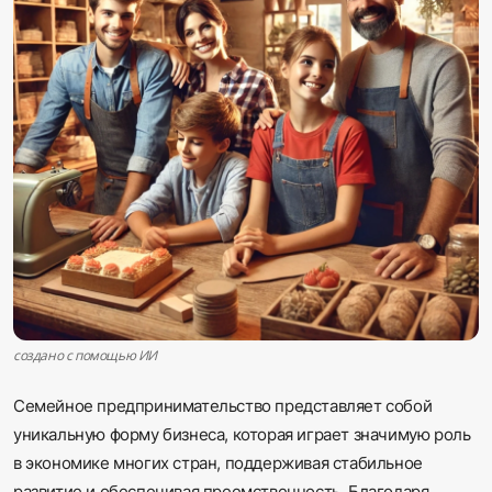
Sadaq TV
Общество
Спорт
Мир
Русский
создано с помощью ИИ
Семейное предпринимательство представляет собой
уникальную форму бизнеса, которая играет значимую роль
в экономике многих стран, поддерживая стабильное
развитие и обеспечивая преемственность. Благодаря