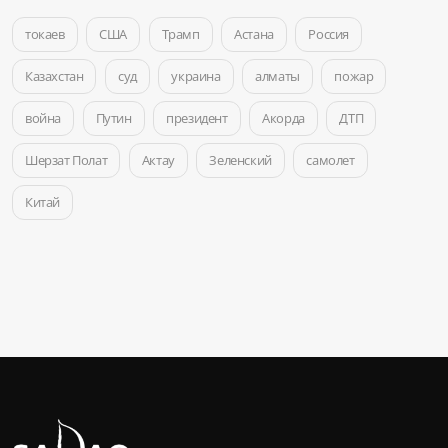
токаев
США
Трамп
Астана
Россия
Казахстан
суд
украина
алматы
пожар
война
Путин
президент
Акорда
ДТП
Шерзат Полат
Актау
Зеленский
самолет
Китай