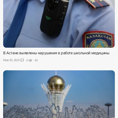
В Астане выявлены нарушения в работе школьной медицины
Мая 30, 2025
chat_bubble
0
visibility
43