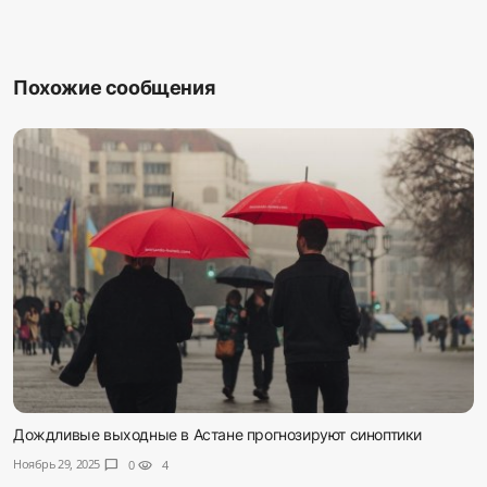
Похожие сообщения
Дождливые выходные в Астане прогнозируют синоптики
Ноябрь 29, 2025
chat_bubble
0
visibility
4