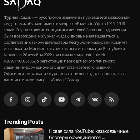
Журнал «Садақ» — рукописное издание, выпускавшееся казахскими
студентами, обучавшимися в медресе «Ғалия» (г. Уфа) в 1915–1918
годах. Спустя столетие инициатива деятелей Алашского движения
была возрождена, и журнал «Садақ» вновь начал издаваться. В
соответствии с законодательством Республики Казахстан, Комитет
информации Министерства культуры и информации Республики
Казахстан 20 декабря 2022 года выдал свидетельство №
KZ69VPY00061352 о регистрации периодического печатного
издания, информационного агентства и сетевого издания.
Официальное название журнала утверждено в двух вариантах: на
латинице и кириллице — «Sadaq / Садақ».
Trending Posts
Новая сила YouTube: казахоязычные
блогеры объединяются ...