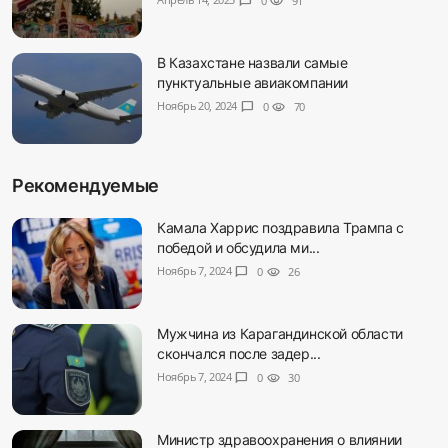
chat_bubble
0
visibility
91
В Казахстане назвали самые
пунктуальные авиакомпании
Ноябрь 20, 2024
chat_bubble
0
visibility
70
Рекомендуемые
Камала Харрис поздравила Трампа с
победой и обсудила ми...
Ноябрь 7, 2024
chat_bubble
0
visibility
26
Мужчина из Карагандинской области
скончался после задер...
Ноябрь 7, 2024
chat_bubble
0
visibility
30
Министр здравоохранения о влиянии