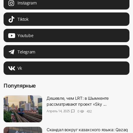
Instagram
Tiktok
Youtube
Telegram
Vk
Популярные
Дешевле, чем LRT: в Шымкенте
рассматривают проект «Sky ...
Апрель 14, 2025
chat_bubble
0
visibility
432
Скандал вокруг казахского языка: Qazaq