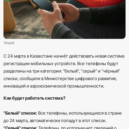
Sadaq TV
Общество
Спорт
freepik
Мир
С 24 марта в Казахстане начнёт действовать новая система
регистрации мобильных устройств. Все телефоны будут
Русский
разделены на три категории: "белый", "серый" и "чёрный"
списки, сообщили в Министерстве цифрового развития,
инноваций и аэрокосмической промышленности.
Как будет работать система?
"Белый" список:
Все телефоны, использующиеся в стране
до 24 марта, автоматически попадут в этот список.
"Серый" список:
Телефоны, по которым нет сведений о