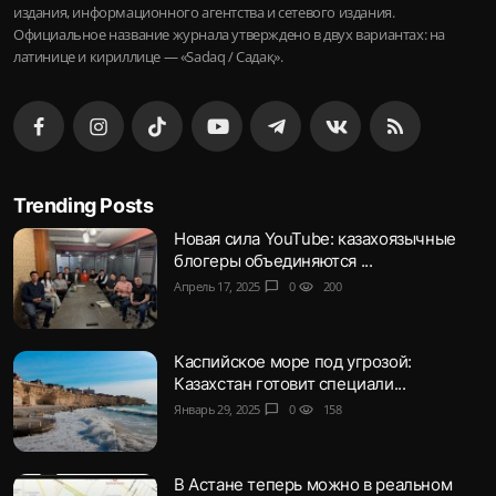
издания, информационного агентства и сетевого издания.
Официальное название журнала утверждено в двух вариантах: на
латинице и кириллице — «Sadaq / Садақ».
Trending Posts
Новая сила YouTube: казахоязычные
блогеры объединяются ...
Апрель 17, 2025
chat_bubble
0
visibility
200
Каспийское море под угрозой:
Казахстан готовит специали...
Январь 29, 2025
chat_bubble
0
visibility
158
В Астане теперь можно в реальном