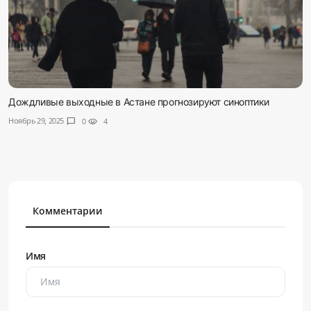
Дождливые выходные в Астане прогнозируют синоптики
Ноябрь 29, 2025
chat_bubble
0
visibility
4
Комментарии
Имя