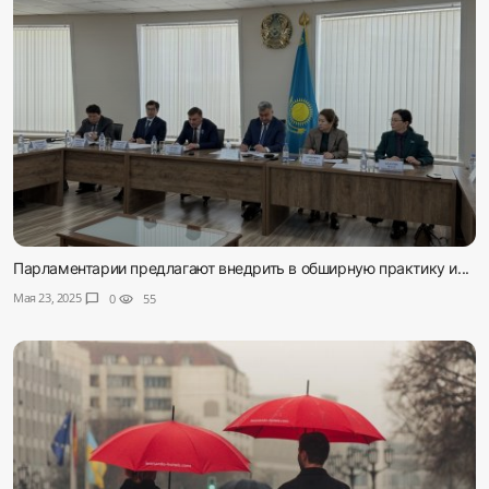
Парламентарии предлагают внедрить в обширную практику и...
Мая 23, 2025
chat_bubble
0
visibility
55