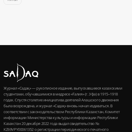
Журнал «Садақ» — рукописное издание, выпускавшееся казахскими
студентами, обучавшимися в медресе «Ғалия» (г. Уфа) в 1915–1918
годах. Спустя столетие инициатива деятелей Алашского движения
была возрождена, и журнал «Садақ» вновь начал издаваться. В
соответствии с законодательством Республики Казахстан, Комитет
информации Министерства культуры и информации Республики
Казахстан 20 декабря 2022 года выдал свидетельство №
KZ69VPY00061352 о регистрации периодического печатного