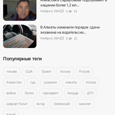
хищении более 1,2 мл...
Ноябрь 6, 2024
chat_bubble
0
visibility
63
В Алматы изменили порядок сдачи
экзамена на водительски...
Ноябрь 6, 2024
chat_bubble
0
visibility
25
Популярные теги
токаев
США
Трамп
Астана
Россия
Казахстан
суд
украина
алматы
пожар
война
Путин
президент
Акорда
ДТП
Шерзат Полат
Актау
Зеленский
самолет
Китай