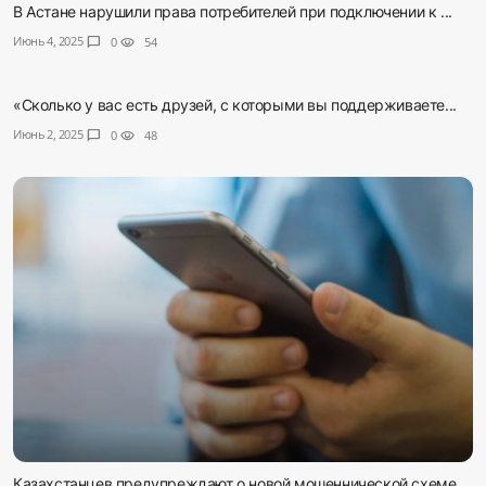
В Астане нарушили права потребителей при подключении к ...
Июнь 4, 2025
chat_bubble
0
visibility
54
«Сколько у вас есть друзей, с которыми вы поддерживаете...
Июнь 2, 2025
chat_bubble
0
visibility
48
Казахстанцев предупреждают о новой мошеннической схеме ...