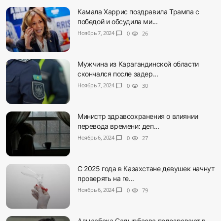
Камала Харрис поздравила Трампа с
победой и обсудила ми...
Ноябрь 7, 2024
chat_bubble
0
visibility
26
Мужчина из Карагандинской области
скончался после задер...
Ноябрь 7, 2024
chat_bubble
0
visibility
30
Министр здравоохранения о влиянии
перевода времени: деп...
Ноябрь 6, 2024
chat_bubble
0
visibility
27
С 2025 года в Казахстане девушек начнут
проверять на ге...
Ноябрь 6, 2024
chat_bubble
0
visibility
79
Алмасбека Садырбаева подозревают в