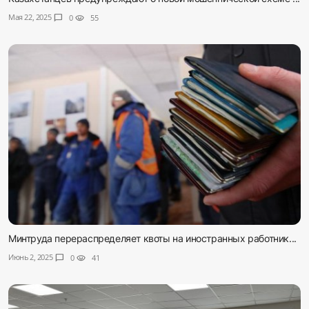
Мая 22, 2025
chat_bubble
0
visibility
55
Минтруда перераспределяет квоты на иностранных работник...
Июнь 2, 2025
chat_bubble
0
visibility
41