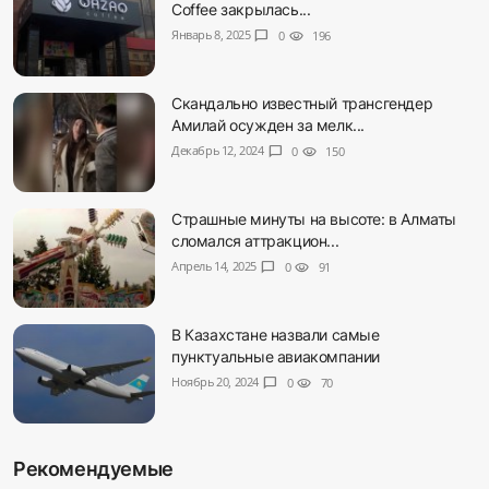
Coffee закрылась...
Январь 8, 2025
chat_bubble
0
visibility
196
Скандально известный трансгендер
Амилай осужден за мелк...
Декабрь 12, 2024
chat_bubble
0
visibility
150
Страшные минуты на высоте: в Алматы
сломался аттракцион...
Апрель 14, 2025
chat_bubble
0
visibility
91
В Казахстане назвали самые
пунктуальные авиакомпании
Ноябрь 20, 2024
chat_bubble
0
visibility
70
Рекомендуемые