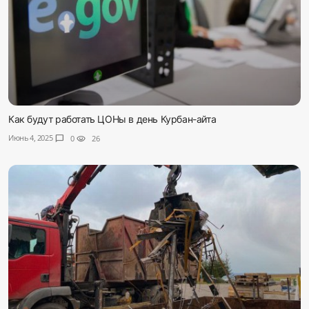
Как будут работать ЦОНы в день Курбан-айта
Июнь 4, 2025
chat_bubble
0
visibility
26