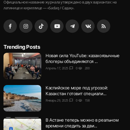
Официальное название журнала утверждено в двух вариантах: на
латинице и кириллице — «Sadaq / Садақ».
Trending Posts
Новая сила YouTube: казахоязычные
блогеры объединяются ...
Апрель 17, 2025
chat_bubble
0
visibility
200
Каспийское море под угрозой:
Казахстан готовит специали...
Январь 29, 2025
chat_bubble
0
visibility
158
В Астане теперь можно в реальном
времени следить за дви...