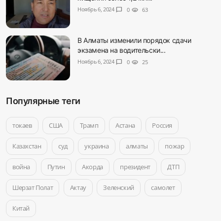
Ноябрь 6, 2024
chat_bubble
0
visibility
63
В Алматы изменили порядок сдачи
экзамена на водительски...
Ноябрь 6, 2024
chat_bubble
0
visibility
25
Популярные теги
токаев
США
Трамп
Астана
Россия
Казахстан
суд
украина
алматы
пожар
война
Путин
Акорда
президент
ДТП
Шерзат Полат
Актау
Зеленский
самолет
Китай