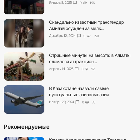
Январь 8, 2025
chat_bubble
0
visibility
196
Скандально известный трансгендер
Амилай осужден за мелк...
Декабрь 12, 2024
chat_bubble
0
visibility
150
Страшные минуты на высоте: в Алматы
сломался аттракцион...
Апрель 14, 2025
chat_bubble
0
visibility
92
В Казахстане назвали самые
пунктуальные авиакомпании
Ноябрь 20, 2024
chat_bubble
0
visibility
70
Рекомендуемые
Камала Харрис поздравила Трампа с