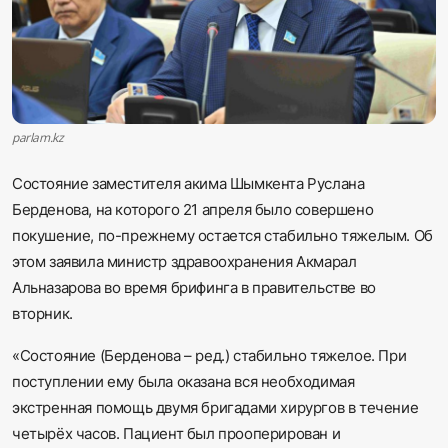
Sadaq TV
Общество
Спорт
parlam.kz
Мир
Состояние заместителя акима Шымкента Руслана
Берденова, на которого 21 апреля было совершено
Русский
покушение, по-прежнему остается стабильно тяжелым. Об
этом заявила министр здравоохранения Акмарал
Альназарова во время брифинга в правительстве во
вторник.
«Состояние (Берденова – ред.) стабильно тяжелое. При
поступлении ему была оказана вся необходимая
экстренная помощь двумя бригадами хирургов в течение
четырёх часов. Пациент был прооперирован и