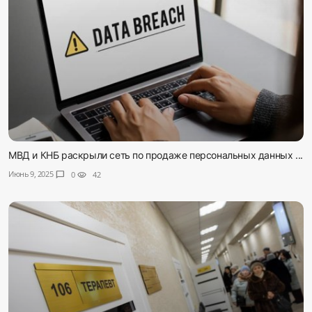
МВД и КНБ раскрыли сеть по продаже персональных данных ...
Июнь 9, 2025
chat_bubble
0
visibility
42