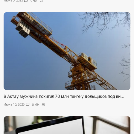
Июнь 5, 2025
chat_bubble
0
visibility
27
В Актау мужчина похитил 70 млн тенге у дольщиков под ви...
Июнь 10, 2025
chat_bubble
0
visibility
55