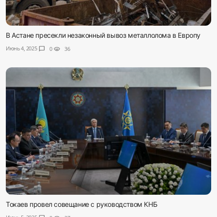
В Астане пресекли незаконный вывоз металлолома в Европу
Июнь 4, 2025
chat_bubble
0
visibility
36
Токаев провел совещание с руководством КНБ