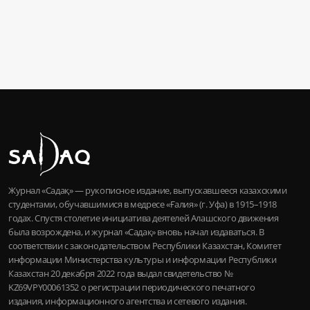
Журнал «Садақ» — рукописное издание, выпускавшееся казахскими
студентами, обучавшимися в медресе «Ғалия» (г. Уфа) в 1915–1918
годах. Спустя столетие инициатива деятелей Алашского движения
была возрождена, и журнал «Садақ» вновь начал издаваться. В
соответствии с законодательством Республики Казахстан, Комитет
информации Министерства культуры и информации Республики
Казахстан 20 декабря 2022 года выдал свидетельство №
KZ69VPY00061352 о регистрации периодического печатного
издания, информационного агентства и сетевого издания.