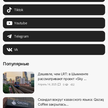
Tiktok
Youtube
Telegram
Vk
Популярные
Дешевле, чем LRT: в Шымкенте
рассматривают проект «Sky ...
Апрель 14, 2025
chat_bubble
0
visibility
432
Скандал вокруг казахского языка: Qazaq
Coffee закрылась...