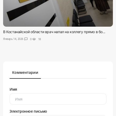
В Костанайской области врач напал на коллегу прямо в бо...
Январь 14, 2026
chat_bubble
0
visibility
18
Комментарии
Имя
Электронное письмо