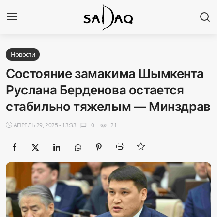
Авторизоваться
Регистр
Новости
Состояние замакима Шымкента
Главная
Руслана Берденова остается
стабильно тяжелым — Минздрав
Наши контакты
АПРЕЛЬ 29, 2025 - 13:33
0
21
chat_bubble
visibility
Новости
Политика
Галерея
Экономика