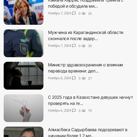
победой и обсудила ми...
Ноябрь 7, 2024
chat_bubble
0
visibility
26
Мужчина из Карагандинской области
скончался после задер...
Ноябрь 7, 2024
chat_bubble
0
visibility
30
Министр здравоохранения о влиянии
перевода времени: деп...
Ноябрь 6, 2024
chat_bubble
0
visibility
27
С 2025 года в Казахстане девушек начнут
проверять на ге...
Ноябрь 6, 2024
chat_bubble
0
visibility
79
Алмасбека Садырбаева подозревают в
хищении более 1,2 мл...