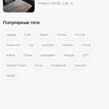
Ноябрь 6, 2024
chat_bubble
0
visibility
25
Популярные теги
токаев
США
Трамп
Астана
Россия
Казахстан
суд
украина
алматы
пожар
война
Путин
президент
Акорда
ДТП
Шерзат Полат
Актау
Зеленский
самолет
Китай