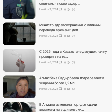
скончался после задер...
Ноябрь 7, 2024
chat_bubble
0
visibility
30
Министр здравоохранения о влиянии
перевода времени: деп...
Ноябрь 6, 2024
chat_bubble
0
visibility
27
С 2025 года в Казахстане девушек начнут
проверять на ге...
Ноябрь 6, 2024
chat_bubble
0
visibility
79
Алмасбека Садырбаева подозревают в
хищении более 1,2 мл...
Ноябрь 6, 2024
chat_bubble
0
visibility
63
В Алматы изменили порядок сдачи
экзамена на водительски...