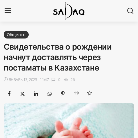
Авторизоваться
Регистр
Общество
Свидетельства о рождении
Главная
начнут доставлять через
постаматы в Казахстане
Наши контакты
ЯНВАРЬ 13, 2025 - 11:47
0
26
chat_bubble
visibility
Новости
Политика
Галерея
Экономика