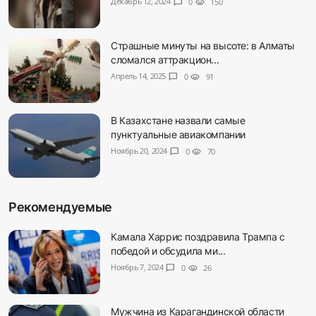
Декабрь 12, 2024
chat_bubble
0
visibility
150
Страшные минуты на высоте: в Алматы
сломался аттракцион...
Апрель 14, 2025
chat_bubble
0
visibility
91
В Казахстане назвали самые
пунктуальные авиакомпании
Ноябрь 20, 2024
chat_bubble
0
visibility
70
Рекомендуемые
Камала Харрис поздравила Трампа с
победой и обсудила ми...
Ноябрь 7, 2024
chat_bubble
0
visibility
26
Мужчина из Карагандинской области