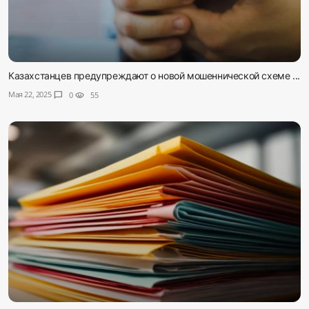
Казахстанцев предупреждают о новой мошеннической схеме ...
Мая 22, 2025
chat_bubble
0
visibility
55