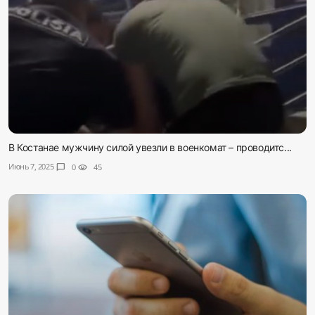
В Костанае мужчину силой увезли в военкомат – проводитс...
Июнь 7, 2025
chat_bubble
0
visibility
45