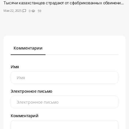
Тысячи казахстанцев страдают от сфабрикованных обвинени...
Мая 22, 2025
chat_bubble
0
visibility
59
Комментарии
Имя
Электронное письмо
Комментарий