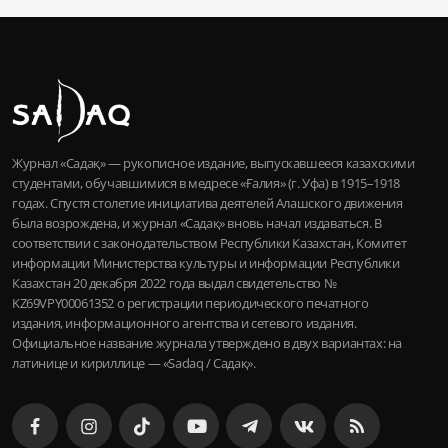
Журнал «Садақ» — рукописное издание, выпускавшееся казахскими
студентами, обучавшимися в медресе «Ғалия» (г. Уфа) в 1915–1918
годах. Спустя столетие инициатива деятелей Алашского движения
была возрождена, и журнал «Садақ» вновь начал издаваться. В
соответствии с законодательством Республики Казахстан, Комитет
информации Министерства культуры и информации Республики
Казахстан 20 декабря 2022 года выдал свидетельство №
KZ69VPY00061352 о регистрации периодического печатного
издания, информационного агентства и сетевого издания.
Официальное название журнала утверждено в двух вариантах: на
латинице и кириллице — «Sadaq / Садақ».