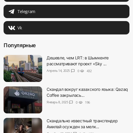
Telegram
Vk
Популярные
Дешевле, чем LRT: в Шымкенте
рассматривают проект «Sky ...
Апрель 14, 2025
chat_bubble
0
visibility
432
Скандал вокруг казахского языка: Qazaq
Coffee закрылась...
Январь 8, 2025
chat_bubble
0
visibility
196
Скандально известный трансгендер
Амилай осужден за мелк...