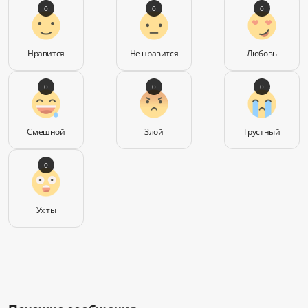
0
0
0
Нравится
Не нравится
Любовь
0
0
0
Смешной
Злой
Грустный
0
Ух ты