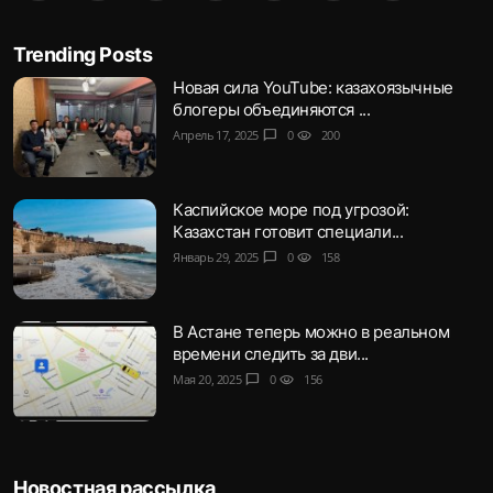
Trending Posts
Новая сила YouTube: казахоязычные
блогеры объединяются ...
Апрель 17, 2025
chat_bubble
0
visibility
200
Каспийское море под угрозой:
Казахстан готовит специали...
Январь 29, 2025
chat_bubble
0
visibility
158
В Астане теперь можно в реальном
времени следить за дви...
Мая 20, 2025
chat_bubble
0
visibility
156
Новостная рассылка