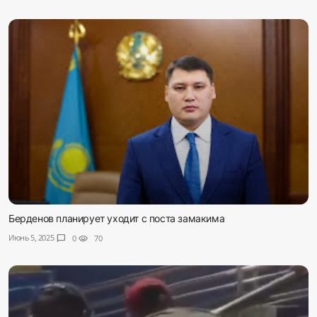
Берденов планирует уходит с поста замакима
Июнь 5, 2025
chat_bubble
0
visibility
70