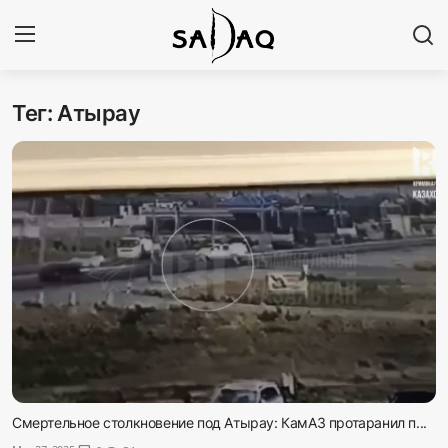
Тег: Атырау
Авторизоваться
Регистр
Главная
Наши контакты
Новости
Политика
Галерея
Экономика
Смертельное столкновение под Атырау: КамАЗ протаранил п...