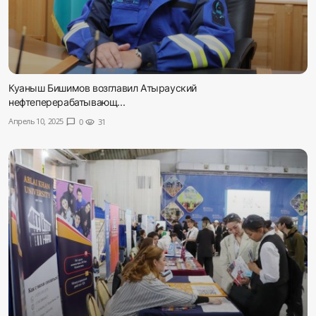
Куаныш Бишимов возглавил Атырауский
нефтеперерабатывающ...
Апрель 10, 2025
chat_bubble
0
visibility
31