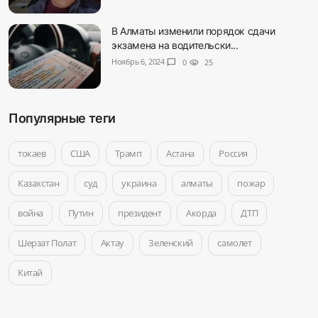
В Алматы изменили порядок сдачи
экзамена на водительски...
Ноябрь 6, 2024
chat_bubble
0
visibility
25
Популярные теги
токаев
США
Трамп
Астана
Россия
Казахстан
суд
украина
алматы
пожар
война
Путин
президент
Акорда
ДТП
Шерзат Полат
Актау
Зеленский
самолет
Китай