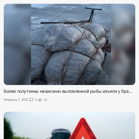
Более полутонны незаконно выловленной рыбы изъяли у бра...
Февраль 7, 2025
chat_bubble
0
visibility
19