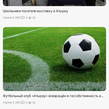
Школьники посетили выставку в Атырау
Апрель 9, 2025
chat_bubble
0
visibility
29
Футбольный клуб «Атырау» возвращён в госсобственность и...
Апрель 9, 2025
chat_bubble
0
visibility
59