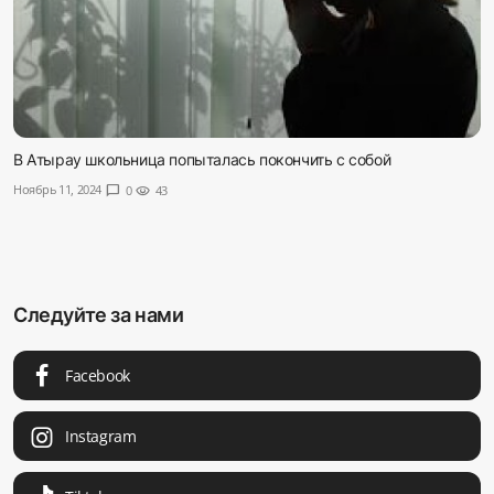
В Атырау школьница попыталась покончить с собой
Ноябрь 11, 2024
chat_bubble
0
visibility
43
Следуйте за нами
Facebook
Instagram