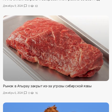
Декабрь 9, 2024
chat_bubble
0
visibility
63
Рынок в Атырау закрыт из-за угрозы сибирской язвы
Декабрь 6, 2024
chat_bubble
0
visibility
16