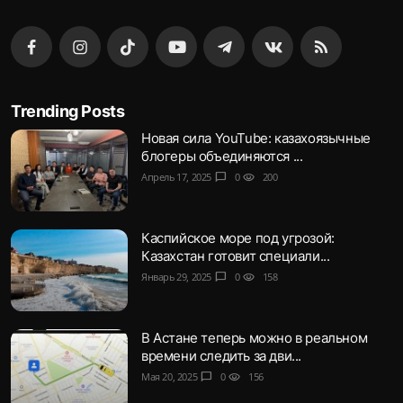
Trending Posts
Новая сила YouTube: казахоязычные
блогеры объединяются ...
Апрель 17, 2025
chat_bubble
0
visibility
200
Каспийское море под угрозой:
Казахстан готовит специали...
Январь 29, 2025
chat_bubble
0
visibility
158
В Астане теперь можно в реальном
времени следить за дви...
Мая 20, 2025
chat_bubble
0
visibility
156