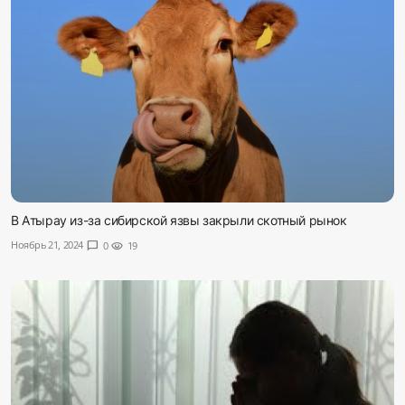
В Атырау из-за сибирской язвы закрыли скотный рынок
Ноябрь 21, 2024
chat_bubble
0
visibility
19