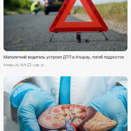
Малолетний водитель устроил ДТП в Атырау, погиб подросток
Январь 20, 2025
chat_bubble
0
visibility
25