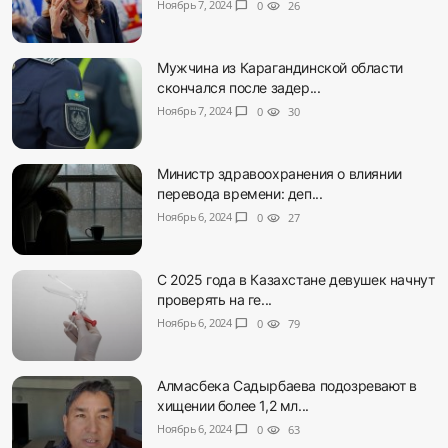
Ноябрь 7, 2024
chat_bubble
0
visibility
26
Мужчина из Карагандинской области
скончался после задер...
Ноябрь 7, 2024
chat_bubble
0
visibility
30
Министр здравоохранения о влиянии
перевода времени: деп...
Ноябрь 6, 2024
chat_bubble
0
visibility
27
С 2025 года в Казахстане девушек начнут
проверять на ге...
Ноябрь 6, 2024
chat_bubble
0
visibility
79
Алмасбека Садырбаева подозревают в
хищении более 1,2 мл...
Ноябрь 6, 2024
chat_bubble
0
visibility
63