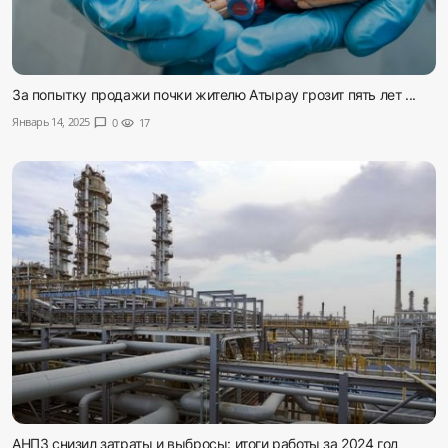
За попытку продажи почки жителю Атырау грозит пять лет ...
Январь 14, 2025
chat_bubble
0
visibility
17
АНПЗ снизил затраты и выбросы: итоги работы за 2024 год