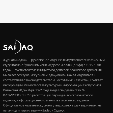
Журнал «Садақ» — рукописное издание, выпускавшееся казахскими
студентами, обучавшимися в медресе «Ғалия» (г. Уфа) в 1915–1918
годах. Спустя столетие инициатива деятелей Алашского движения
была возрождена, и журнал «Садақ» вновь начал издаваться. В
соответствии с законодательством Республики Казахстан, Комитет
информации Министерства культуры и информации Республики
Казахстан 20 декабря 2022 года выдал свидетельство №
KZ69VPY00061352 о регистрации периодического печатного
издания, информационного агентства и сетевого издания.
Официальное название журнала утверждено в двух вариантах: на
латинице и кириллице — «Sadaq / Садақ».