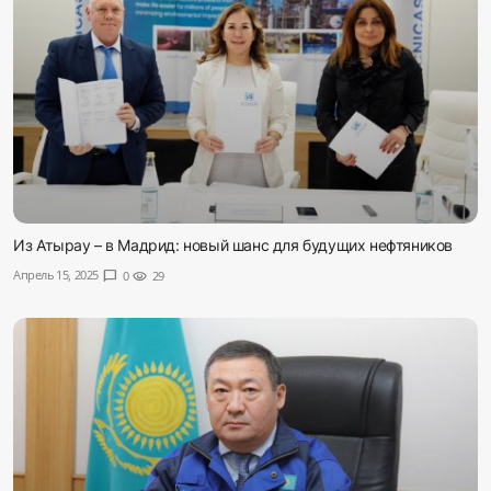
Из Атырау – в Мадрид: новый шанс для будущих нефтяников
Апрель 15, 2025
chat_bubble
0
visibility
29