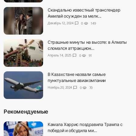
Скандально известный трансгендер
Амилай осужден за мелк...
Декабрь 12, 2024
chat_bubble
0
visibility
149
Страшные минуты на высоте: в Алматы
сломался аттракцион...
Апрель 14, 2025
chat_bubble
0
visibility
91
В Казахстане назвали самые
пунктуальные авиакомпании
Ноябрь 20, 2024
chat_bubble
0
visibility
70
Рекомендуемые
Камала Харрис поздравила Трампа с
победой и обсудила ми...