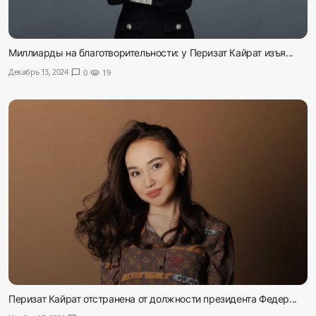
Миллиарды на благотворительности: у Перизат Кайрат изъя...
Декабрь 13, 2024
chat_bubble
0
visibility
19
Перизат Кайрат отстранена от должности президента Федер...