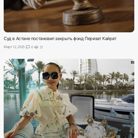
Суд в Астане постановил закрыть фонд Перизат Кайрат
Март 12, 2025
chat_bubble
0
visibility
21