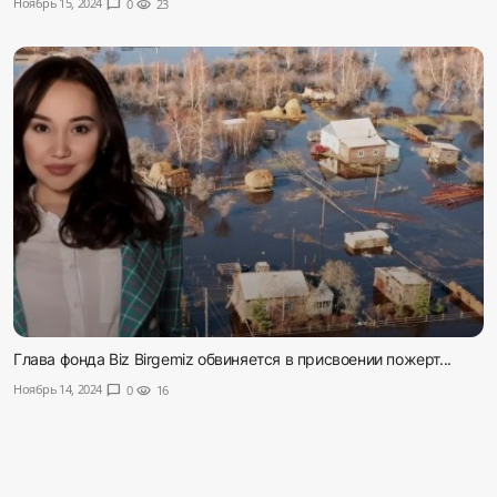
Ноябрь 15, 2024
chat_bubble
0
visibility
23
Глава фонда Biz Birgemiz обвиняется в присвоении пожерт...
Ноябрь 14, 2024
chat_bubble
0
visibility
16