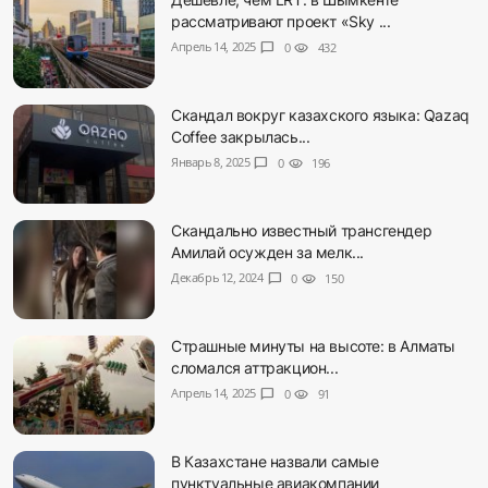
рассматривают проект «Sky ...
Апрель 14, 2025
chat_bubble
0
visibility
432
Скандал вокруг казахского языка: Qazaq
Coffee закрылась...
Январь 8, 2025
chat_bubble
0
visibility
196
Скандально известный трансгендер
Амилай осужден за мелк...
Декабрь 12, 2024
chat_bubble
0
visibility
150
Страшные минуты на высоте: в Алматы
сломался аттракцион...
Апрель 14, 2025
chat_bubble
0
visibility
91
В Казахстане назвали самые
пунктуальные авиакомпании