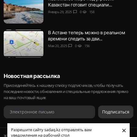
Казахстан готовит специали...
Январь 29, 2025
chat_bubble
0
visibility
158
В Астане теперь можно в реальном
времени следить за дви...
Мая 20, 2025
chat_bubble
0
visibility
156
Новостная рассылка
Присоединяйтесь к нашему списку подписчиков, чтобы получать
последние новости, обновления и специальные предложения прямо
на ваш почтовый ящик
Подписаться
×
Разрешите сайту sadaq.kz отправлять вам
уведомления на рабочий стол
Журнал Sadaq © 2023-2024 Inc.