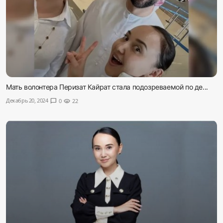
Мать волонтера Перизат Кайрат стала подозреваемой по де...
Декабрь 20, 2024
chat_bubble
0
visibility
22