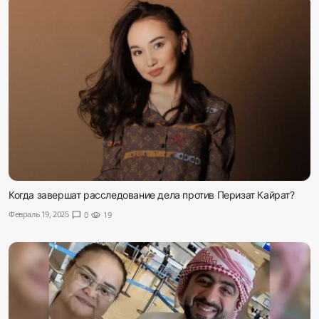
Когда завершат расследование дела против Перизат Кайрат?
Февраль 19, 2025
chat_bubble
0
visibility
19