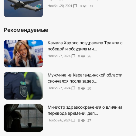
Ноябрь 20, 2024
chat_bubble
0
visibility
70
Рекомендуемые
Камала Харрис поздравила Трампа с
победой и обсудила ми...
Ноябрь 7, 2024
chat_bubble
0
visibility
26
Мужчина из Карагандинской области
скончался после задер...
Ноябрь 7, 2024
chat_bubble
0
visibility
30
Министр здравоохранения о влиянии
перевода времени: деп...
Ноябрь 6, 2024
chat_bubble
0
visibility
27