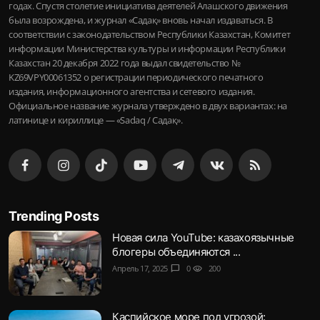
годах. Спустя столетие инициатива деятелей Алашского движения
была возрождена, и журнал «Садақ» вновь начал издаваться. В
соответствии с законодательством Республики Казахстан, Комитет
информации Министерства культуры и информации Республики
Казахстан 20 декабря 2022 года выдал свидетельство №
KZ69VPY00061352 о регистрации периодического печатного
издания, информационного агентства и сетевого издания.
Официальное название журнала утверждено в двух вариантах: на
латинице и кириллице — «Sadaq / Садақ».
Trending Posts
Новая сила YouTube: казахоязычные
блогеры объединяются ...
Апрель 17, 2025
chat_bubble
0
visibility
200
Каспийское море под угрозой: