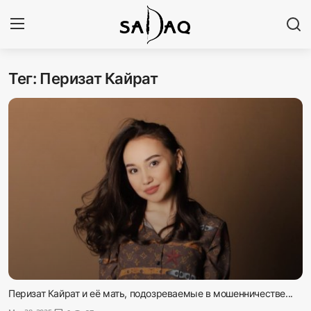
Тег: Перизат Кайрат
Авторизоваться
Регистр
Главная
Наши контакты
Новости
Политика
Галерея
Экономика
Перизат Кайрат и её мать, подозреваемые в мошенничестве...