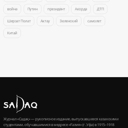
война
Путин
президент
Акорда
ДТП
Шерзат Полат
Актау
Зеленский
самолет
Китай
Журнал «Садақ» — рукописное издание, выпускавшееся казахскими
студентами, обучавшимися в медресе «Ғалия» (г. Уфа) в 1915–1918