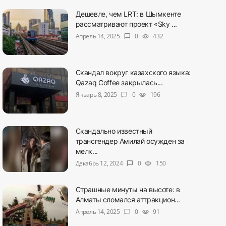
Дешевле, чем LRT: в Шымкенте
рассматривают проект «Sky ...
Апрель 14, 2025
0
432
chat_bubble
visibility
Скандал вокруг казахского языка:
Qazaq Coffee закрылась...
Январь 8, 2025
0
196
chat_bubble
visibility
Скандально известный
трансгендер Амилай осужден за
мелк...
Декабрь 12, 2024
0
150
chat_bubble
visibility
Страшные минуты на высоте: в
Алматы сломался аттракцион...
Апрель 14, 2025
0
91
chat_bubble
visibility