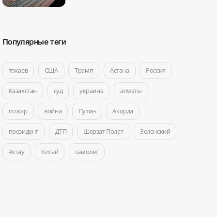
Популярные теги
токаев
США
Трамп
Астана
Россия
Казахстан
суд
украина
алматы
пожар
война
Путин
Акорда
президент
ДТП
Шерзат Полат
Зеленский
Актау
Китай
самолет