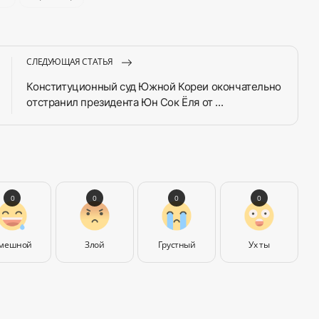
СЛЕДУЮЩАЯ СТАТЬЯ
Конституционный суд Южной Кореи окончательно
отстранил президента Юн Сок Ёля от ...
0
0
0
0
мешной
Злой
Грустный
Ух ты