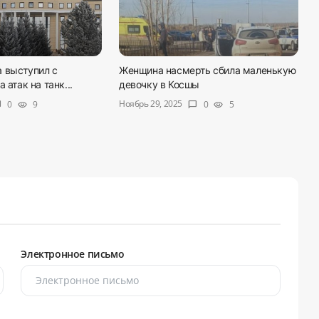
 выступил с
Женщина насмерть сбила маленькую
 атак на танк...
девочку в Косшы
Ноябрь 29, 2025
0
9
0
5
ble
visibility
chat_bubble
visibility
Электронное письмо