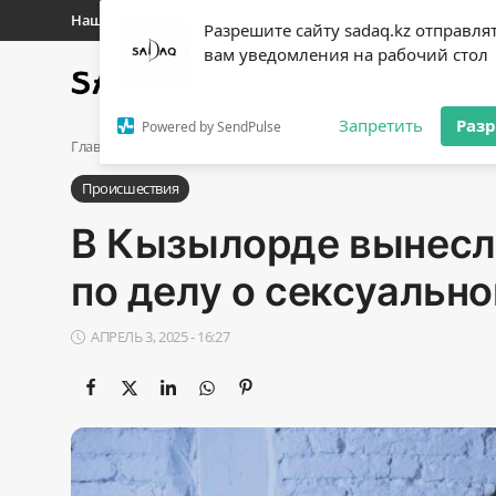
Наши контакты
Разрешите сайту sadaq.kz отправля
вам уведомления на рабочий стол
Главная
Новости
Полит
Регистр
Запретить
Раз
Powered by SendPulse
Авторизоваться
Главная
Происшествия
В Кызылорде вынесли основной пр
Происшествия
Главная
В Кызылорде вынесл
Наши контакты
по делу о сексуальн
Новости
АПРЕЛЬ 3, 2025 - 16:27
Политика
Галерея
Экономика