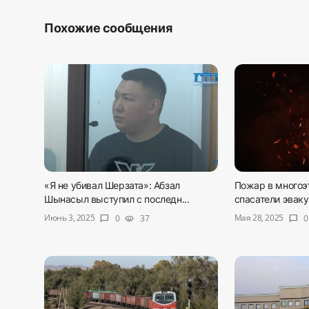
Похожие сообщения
«Я не убивал Шерзата»: Абзал
Пожар в многоэ
Шынасыл выступил с последн...
спасатели эваку
Июнь 3, 2025
Мая 28, 2025
0
37
0
chat_bubble
visibility
chat_bubble