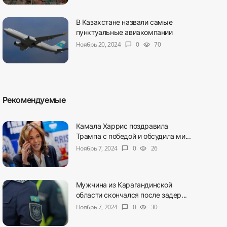
В Казахстане назвали самые
пунктуальные авиакомпании
Ноябрь 20, 2024
0
70
chat_bubble
visibility
Рекомендуемые
Камала Харрис поздравила
Трампа с победой и обсудила ми...
Ноябрь 7, 2024
0
26
chat_bubble
visibility
Мужчина из Карагандинской
области скончался после задер...
Ноябрь 7, 2024
0
30
chat_bubble
visibility