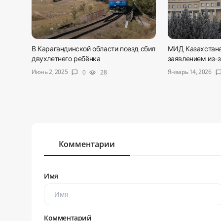
В Карагандинской области поезд сбил
МИД Казахстана
двухлетнего ребёнка
заявлением из-за
Июнь 2, 2025
Январь 14, 2026
0
28
chat_bubble
visibility
chat_bub
Комментарии
Имя
Комментарий