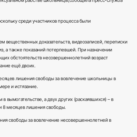
ексуальном рабстве школьницы,
сообщила
пресс-служба
оскольку
среди
участников
процесса
были
ием
вещественных
доказательств,
видеозаписей, переписки
из, а также показаний потерпевшей.
При назначении
ющих обстоятельств несовершеннолетний возраст
нание
ещё
двоих.
есяцев лишения свободы за вовлечение школьницы в
змере
и
истязание.
в вымогательстве, а двух других
(
раскаявшихся
) – в
и
8 месяцев
лишения свободы.
ения
свободы
за вовлечение несовершеннолетней в