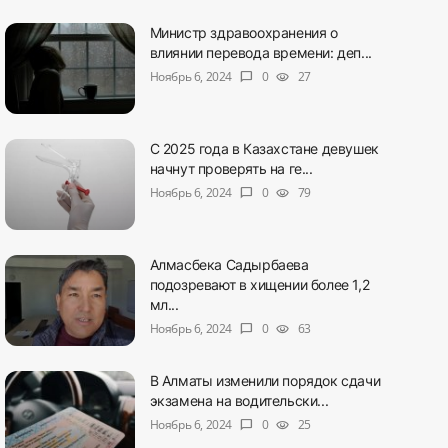
Министр здравоохранения о
влиянии перевода времени: деп...
Ноябрь 6, 2024
0
27
chat_bubble
visibility
С 2025 года в Казахстане девушек
начнут проверять на ге...
Ноябрь 6, 2024
0
79
chat_bubble
visibility
Алмасбека Садырбаева
подозревают в хищении более 1,2
мл...
Ноябрь 6, 2024
0
63
chat_bubble
visibility
В Алматы изменили порядок сдачи
экзамена на водительски...
Ноябрь 6, 2024
0
25
chat_bubble
visibility