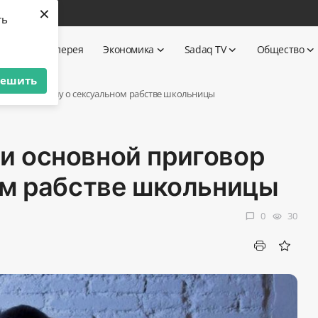
×
ть
ика
Галерея
Экономика
Sadaq TV
Общество
решить
иговор по делу о сексуальном рабстве школьницы
и основной приговор
ом рабстве школьницы
0
30
chat_bubble
visibility