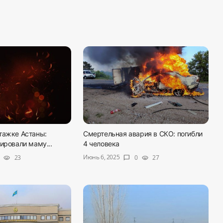
тажке Астаны:
Смертельная авария в СКО: погибли
ировали маму...
4 человека
Июнь 6, 2025
23
0
27
visibility
chat_bubble
visibility