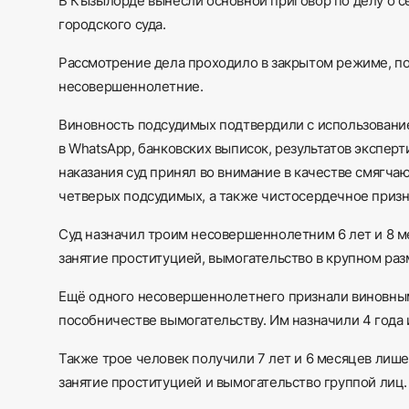
В Кызылорде вынесли основной приговор по делу о с
городского суда.
Рассмотрение
дела
проходило
в закрытом режиме,
п
несовершеннолетние.
Виновность
подсудимых
подтвердили
с
использован
в WhatsApp, банковских выписок, результатов эксперт
наказания суд
принял
во внимание
в качестве смягча
четверых подсудимых, а также чистосердечное
приз
Суд назначил троим несовершеннолетним 6 лет
и
8 м
занятие проституцией, вымогательство в крупном
ра
Ещё одного несовершеннолетнего признали виновным 
пособничестве вымогательству. Им назначили
4 года
Также трое человек получили 7 лет
и
6 месяцев
лиш
занятие проституцией и вымогательство
группой
лиц.