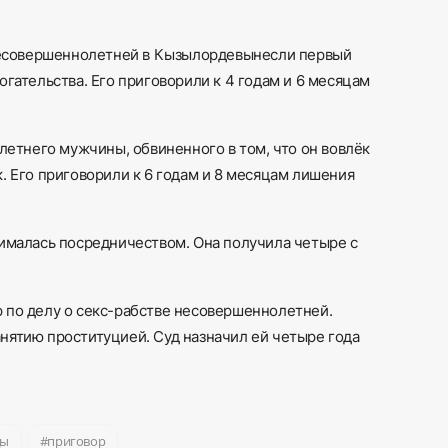
 несовершеннолетней в Кызылорде
вынесли первый
огательства. Его приговорили к 4 годам
и
6 месяцам
1-летнего мужчины,
обвиненного
в том, что он вовлёк
. Его приговорили к 6 годам
и
8 месяцам лишения
нималась посредничеством. Она получила четыре с
 по делу о секс-рабстве несовершеннолетней.
нятию проституцией. Суд назначил ей четыре года
ды
приговор